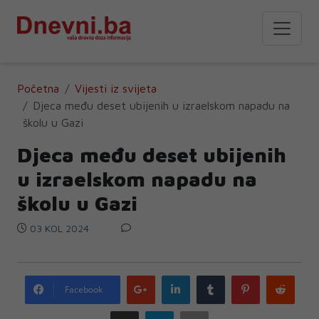
Početna
Vijesti iz svijeta
Djeca među deset ubijenih u izraelskom napadu na
školu u Gazi
Djeca među deset ubijenih
u izraelskom napadu na
školu u Gazi
03 KOL 2024
Google
LinkedIn
Tumblr
Pinterest
Redd
Facebook
plus