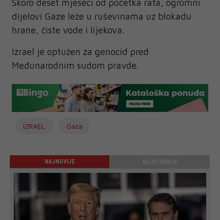
Skoro deset mjeseci od početka rata, ogromni
dijelovi Gaze leže u ruševinama uz blokadu
hrane, čiste vode i lijekova.
Izrael je optužen za genocid pred
Međunarodnim sudom pravde.
IZRAEL
Gaza
NAJNOVIJE
NAJČITANIJE