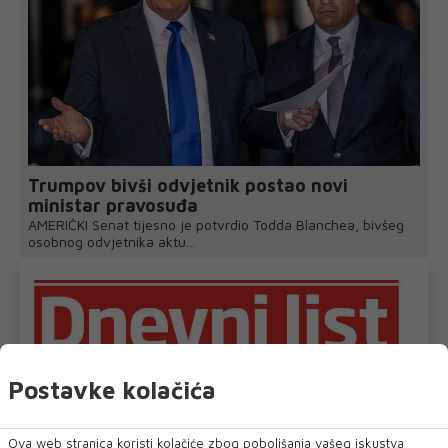
Trumpov bivši odvjetnik postao novi
ministar pravosuđa
AMERIČKI Senat tijesno je potvrdio Todda Blanchea, bivšeg
osobnog odvjetnika aktu...
Postavke kolačića
Ova web stranica koristi kolačiće zbog poboljšanja vašeg iskustva