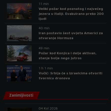
11 min
Veliki požar kod poznatog i najvećeg
jezera u Italiji. Evakuirano preko 200
ljudi
40 min
Iran postavio šest uvjeta Americi za
otvaranje Hormuza
49 min
Požar kod Konjica i dalje aktivan,
stanje bolje nego jutros
1 h 1 min
Vučić: Srbija će s Izraelcima otvoriti
tvornicu dronova
Zanimljivosti
04 Kol 2026