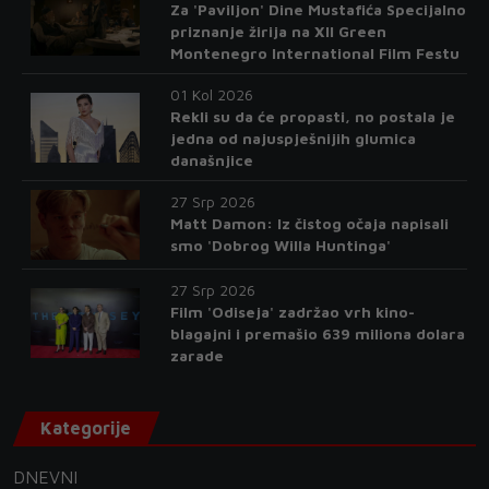
Za 'Paviljon' Dine Mustafića Specijalno
priznanje žirija na XII Green
Montenegro International Film Festu
01 Kol 2026
Rekli su da će propasti, no postala je
jedna od najuspješnijih glumica
današnjice
27 Srp 2026
Matt Damon: Iz čistog očaja napisali
smo 'Dobrog Willa Huntinga'
27 Srp 2026
Film 'Odiseja' zadržao vrh kino-
blagajni i premašio 639 miliona dolara
zarade
Kategorije
DNEVNI