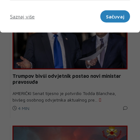
Marketinški
Saznaj više
Sačuvaj
Trumpov bivši odvjetnik postao novi ministar
pravosuđa
AMERIČKI Senat tijesno je potvrdio Todda Blanchea,
bivšeg osobnog odvjetnika aktualnog pre...
4 MIN