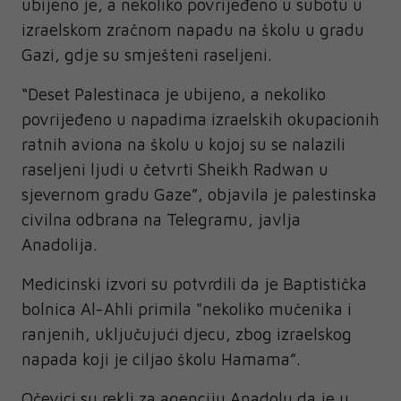
ubijeno je, a nekoliko povrijeđeno u subotu u
izraelskom zračnom napadu na školu u gradu
Gazi, gdje su smješteni raseljeni.
“Deset Palestinaca je ubijeno, a nekoliko
povrijeđeno u napadima izraelskih okupacionih
ratnih aviona na školu u kojoj su se nalazili
raseljeni ljudi u četvrti Sheikh Radwan u
sjevernom gradu Gaze”, objavila je palestinska
civilna odbrana na Telegramu, javlja
Anadolija.
Medicinski izvori su potvrdili da je Baptistička
bolnica Al-Ahli primila "nekoliko mučenika i
ranjenih, uključujući djecu, zbog izraelskog
napada koji je ciljao školu Hamama”.
Očevici su rekli za agenciju Anadolu da je u