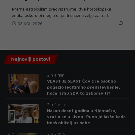
Prema astrološkim predviđanjima, dva horoskopska
znaka uskoro bi mogla osjetiti snažnu želju za p...
08 KOL 2026
Najnoviji postovi
2 h 1 min
VLAST JE SLAST Čović je osobno
pogazio legitimno predstavljanje,
hoće li mu SDA to zaboraviti?
2 h 4 min
Nakon deset godina u Njemačkoj
vratio se u Livno: Puno je lakše kada
imaš obitelj uz sebe
2 h 7 min