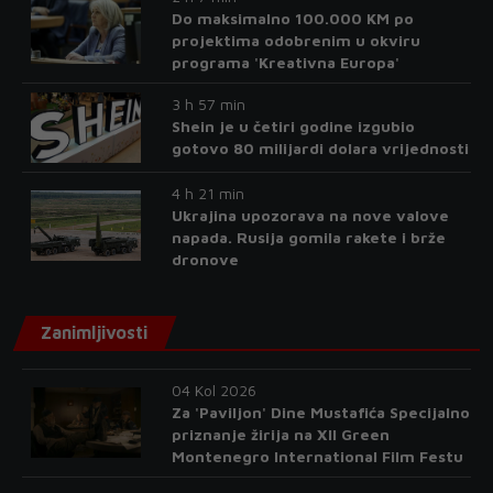
Do maksimalno 100.000 KM po
projektima odobrenim u okviru
programa 'Kreativna Europa'
3 h 57 min
Shein je u četiri godine izgubio
gotovo 80 milijardi dolara vrijednosti
4 h 21 min
Ukrajina upozorava na nove valove
napada. Rusija gomila rakete i brže
dronove
Zanimljivosti
04 Kol 2026
Za 'Paviljon' Dine Mustafića Specijalno
priznanje žirija na XII Green
Montenegro International Film Festu