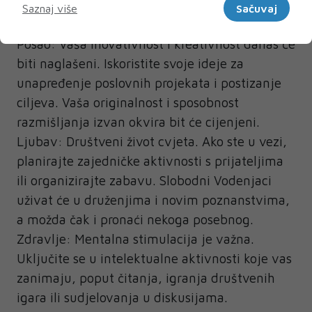
Saznaj više
Sačuvaj
Vodenjak
Posao: Vaša inovativnost i kreativnost danas će
biti naglašeni. Iskoristite svoje ideje za
unapređenje poslovnih projekata i postizanje
ciljeva. Vaša originalnost i sposobnost
razmišljanja izvan okvira bit će cijenjeni.
Ljubav: Društveni život cvjeta. Ako ste u vezi,
planirajte zajedničke aktivnosti s prijateljima
ili organizirajte zabavu. Slobodni Vodenjaci
uživat će u druženjima i novim poznanstvima,
a možda čak i pronaći nekoga posebnog.
Zdravlje: Mentalna stimulacija je važna.
Uključite se u intelektualne aktivnosti koje vas
zanimaju, poput čitanja, igranja društvenih
igara ili sudjelovanja u diskusijama.