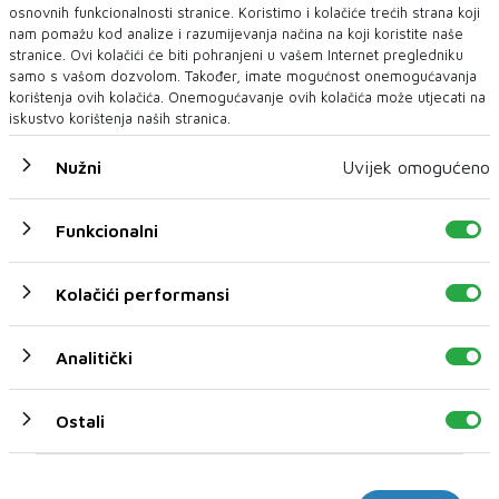
osnovnih funkcionalnosti stranice. Koristimo i kolačiće trećih strana koji
Posao: Discipliniranost i marljivost donijet će
nam pomažu kod analize i razumijevanja načina na koji koristite naše
vam uspjeh danas. Iskoristite vikend za
stranice. Ovi kolačići će biti pohranjeni u vašem Internet pregledniku
samo s vašom dozvolom. Također, imate mogućnost onemogućavanja
planiranje budućih zadataka i organizaciju.
korištenja ovih kolačića. Onemogućavanje ovih kolačića može utjecati na
Vaša predanost i upornost bit će nagrađeni, a
iskustvo korištenja naših stranica.
moguće je da ćete dobiti priznanje od
Nužni
Uvijek omogućeno
nadređenih.
Ljubav: Stabilnost i sigurnost obilježit će vaš
Funkcionalni
ljubavni život. Provedite kvalitetno vrijeme s
partnerom, a slobodni Jarci mogli bi upoznati
Kolačići performansi
nekoga tko dijeli njihove vrijednosti i ciljeve.
Iskoristite dan za razgovore o budućim
Analitički
planovima.
Zdravlje: Pazite na svoje tijelo i pružite mu
Ostali
dovoljno odmora. Uravnotežite rad i opuštanje
kako biste održali optimalno zdravlje i osjećali
Marketinški
se energično.