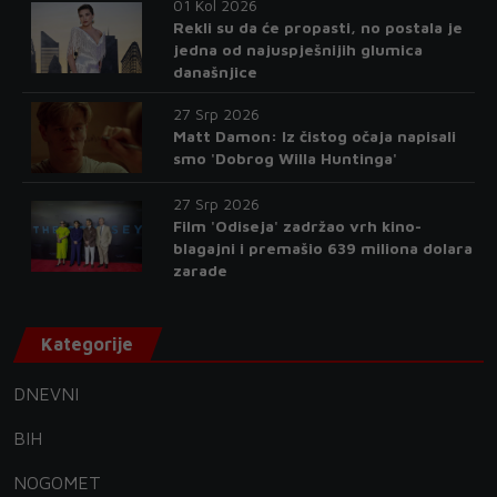
01 Kol 2026
Rekli su da će propasti, no postala je
jedna od najuspješnijih glumica
današnjice
27 Srp 2026
Matt Damon: Iz čistog očaja napisali
smo 'Dobrog Willa Huntinga'
27 Srp 2026
Film 'Odiseja' zadržao vrh kino-
blagajni i premašio 639 miliona dolara
zarade
Kategorije
DNEVNI
BIH
NOGOMET