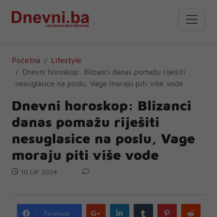
Početna
Lifestyle
Dnevni horoskop: Blizanci danas pomažu riješiti
nesuglasice na poslu, Vage moraju piti više vode
Dnevni horoskop: Blizanci
danas pomažu riješiti
nesuglasice na poslu, Vage
moraju piti više vode
10 LIP 2024
Google
LinkedIn
Tumblr
Pinterest
Redd
Facebook