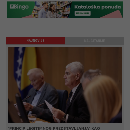
NAJNOVIJE
NAJČITANIJE
'PRINCIP LEGITIMNOG PREDSTAVLJANJA' KAO