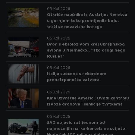
05 Kol 2026
Otkriće naučnika iz Austrije: Neretva
u gornjem toku promijenila boju,
traži se nezavisna istraga
05 Kol 2026
Dron s eksplozivom kraj ukrajinskog
aviona u Njemačkoj. "Tko drugi nego
Rusija?"
05 Kol 2026
Italija suočena s rekordnom
prenatrpanošću zatvora
05 Kol 2026
Kina uzvratila Americi. Uvodi kontrolu
izvoza dronova i sankcije tvrtkama
05 Kol 2026
SAD objavio rat jednom od
najmoćnijih narko-kartela na svijetu:
Nude čak 100 miliona dolara za