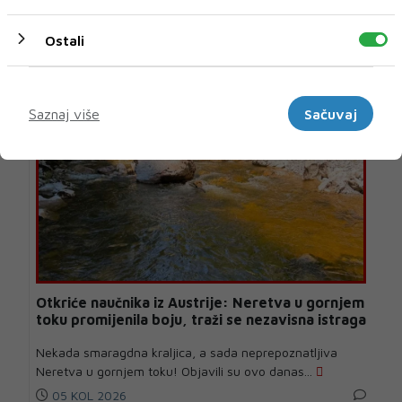
U novom broju pročitajte
Ostali
BIH
Marketinški
Saznaj više
Sačuvaj
Otkriće naučnika iz Austrije: Neretva u gornjem
toku promijenila boju, traži se nezavisna istraga
Nekada smaragdna kraljica, a sada neprepoznatljiva
Neretva u gornjem toku! Objavili su ovo danas...
05 KOL 2026