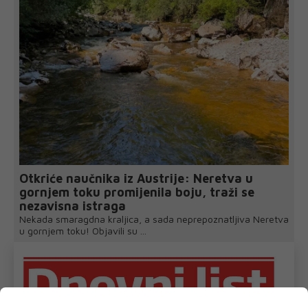
Otkriće naučnika iz Austrije: Neretva u
gornjem toku promijenila boju, traži se
nezavisna istraga
Nekada smaragdna kraljica, a sada neprepoznatljiva Neretva
u gornjem toku! Objavili su ...