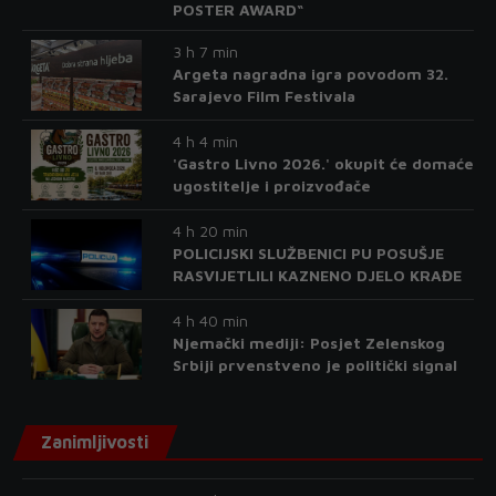
POSTER AWARD“
3 h 7 min
Argeta nagradna igra povodom 32.
Sarajevo Film Festivala
4 h 4 min
'Gastro Livno 2026.' okupit će domaće
ugostitelje i proizvođače
4 h 20 min
POLICIJSKI SLUŽBENICI PU POSUŠJE
RASVIJETLILI KAZNENO DJELO KRAĐE
4 h 40 min
Njemački mediji: Posjet Zelenskog
Srbiji prvenstveno je politički signal
Zanimljivosti