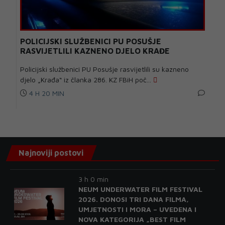
POLICIJSKI SLUŽBENICI PU POSUŠJE
RASVIJETLILI KAZNENO DJELO KRAĐE
Policijski službenici PU Posušje rasvijetlili su kazneno
djelo „Krađa“ iz članka 286. KZ FBiH poč...
4 H 20 MIN
Najnoviji postovi
3 h 0 min
NEUM UNDERWATER FILM FESTIVAL
2026. DONOSI TRI DANA FILMA,
UMJETNOSTI I MORA – UVEDENA I
NOVA KATEGORIJA „BEST FILM