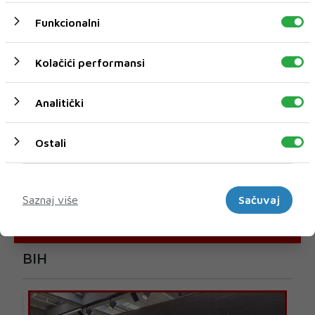
Funkcionalni
Kolačići performansi
Analitički
Ostali
Marketinški
Saznaj više
Sačuvaj
U novom broju pročitajte
BIH