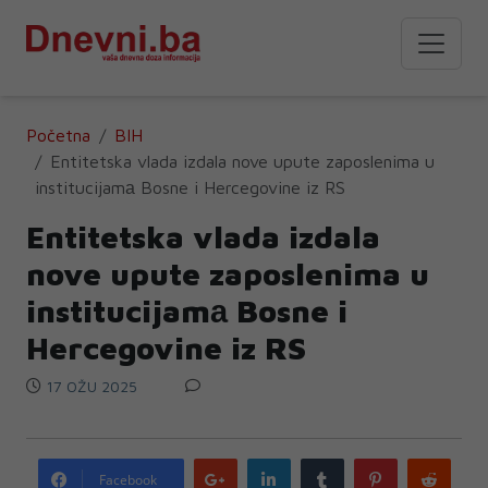
Početna
BIH
Entitetska vlada izdala nove upute zaposlenima u
institucijamа Bosne i Hercegovine iz RS
Entitetska vlada izdala
nove upute zaposlenima u
institucijamа Bosne i
Hercegovine iz RS
17 OŽU 2025
Google
LinkedIn
Tumblr
Pinterest
Redd
Facebook