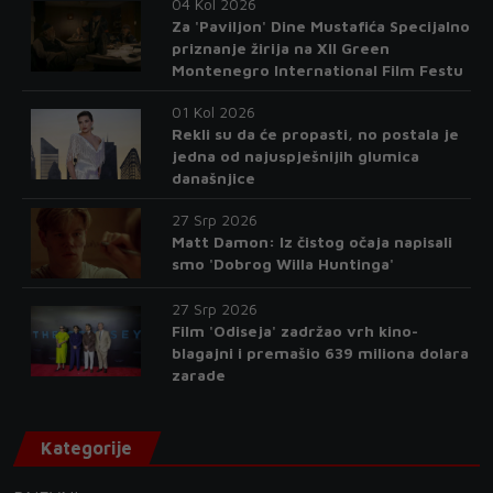
04 Kol 2026
Za 'Paviljon' Dine Mustafića Specijalno
priznanje žirija na XII Green
Montenegro International Film Festu
01 Kol 2026
Rekli su da će propasti, no postala je
jedna od najuspješnijih glumica
današnjice
27 Srp 2026
Matt Damon: Iz čistog očaja napisali
smo 'Dobrog Willa Huntinga'
27 Srp 2026
Film 'Odiseja' zadržao vrh kino-
blagajni i premašio 639 miliona dolara
zarade
Kategorije