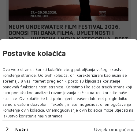
NEUM UNDERWATER FILM FESTIVAL 2026.
DONOSI TRI DANA FILMA, UMJETNOSTI I
MORA – UVEDENA I NOVA KATEGORIJA „BEST
FILM POSTER AWARD“
Neum će 27., 28. i 29. kolovoza 2026. godine ponovno postati
Postavke kolačića
mjesto susreta filma, mora,...
Ova web stranica koristi kolačiće zbog poboljšanja vašeg iskustva
korištenja stranice. Od ovih kolačića, oni karakterizirani kao nužni se
spremaju u vaš Internet preglednik pošto su ključni za korištenje
osnovnih funkcionalnosti stranice. Koristimo i kolačiće trećih strana koji
nam pomažu kod analize i razumijevanja načina na koji koristite naše
stranice. Ovi kolačići će biti pohranjeni u vašem Internet pregledniku
samo s vašom dozvolom. Također, imate mogućnost onemogućavanja
korištenja ovih kolačića. Onemogućavanje ovih kolačića može utjecati na
iskustvo korištenja naših stranica.
Nužni
Uvijek omogućeno