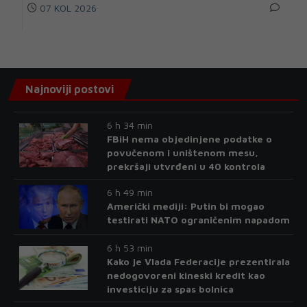
07 KOL 2026
Najnoviji postovi
6 h 34 min
FBiH nema objedinjene podatke o
povučenom i uništenom mesu,
prekršaji utvrđeni u 40 kontrola
6 h 49 min
Američki mediji: Putin bi mogao
testirati NATO ograničenim napadom
6 h 53 min
Kako je Vlada Federacije prezentirala
nedogovoreni kineski kredit kao
investiciju za spas bolnica