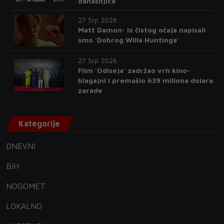
današnjice
27 Srp 2026
Matt Damon: Iz čistog očaja napisali
smo 'Dobrog Willa Huntinga'
27 Srp 2026
Film 'Odiseja' zadržao vrh kino-
blagajni i premašio 639 miliona dolara
zarade
Kategorije
DNEVNI
BIH
NOGOMET
LOKALNO