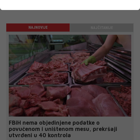
NAJNOVIJE
NAJČITANIJE
FBiH nema objedinjene podatke o
povučenom i uništenom mesu, prekršaji
utvrđeni u 40 kontrola