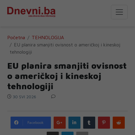
Početna
TEHNOLOGIJA
EU planira smanjiti ovisnost o američkoj i kineskoj
tehnologiji
EU planira smanjiti ovisnost
o američkoj i kineskoj
tehnologiji
30 SVI 2026
Google
LinkedIn
Tumblr
Pinterest
Redd
Facebook
plus