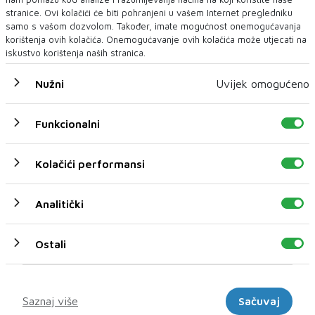
Afriku i Azijsko-pacifičku regiju, dodajući da
stranice. Ovi kolačići će biti pohranjeni u vašem Internet pregledniku
samo s vašom dozvolom. Također, imate mogućnost onemogućavanja
tvrtka pomaže svojim klijentima "zadržati
korištenja ovih kolačića. Onemogućavanje ovih kolačića može utjecati na
kontrolu nad svom svojom IT imovinom".
iskustvo korištenja naših stranica.
Iz EU poručuju da će paket potaknuti inovacije
Nužni
Uvijek omogućeno
i pomoći Europi da sustigne Sjedinjene Države i
Kinu u utrci za umjetnu inteligenciju.
Funkcionalni
Međutim, Ben Brake, generalni direktor
udruženja DOT Europe, čiji su članovi Amazon i
Kolačići performansi
Apple, rekao je da "odmazda protiv američkih
korporacija kao odgovor na trgovinske sporove
Analitički
neće potaknuti inovacije niti ojačati
konkurentnost Europe".
Ostali
Marketinški
Saznaj više
Sačuvaj