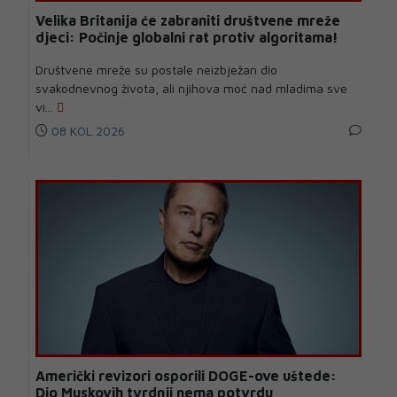
Velika Britanija će zabraniti društvene mreže
djeci: Počinje globalni rat protiv algoritama!
Društvene mreže su postale neizbježan dio
svakodnevnog života, ali njihova moć nad mladima sve
vi...
08 KOL 2026
Američki revizori osporili DOGE-ove uštede:
Dio Muskovih tvrdnji nema potvrdu