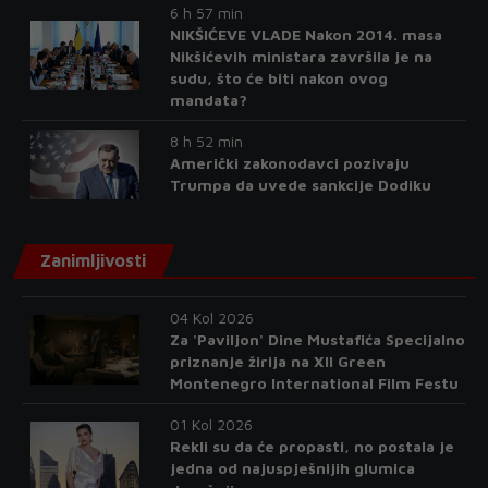
6 h 57 min
NIKŠIĆEVE VLADE Nakon 2014. masa
Nikšićevih ministara završila je na
sudu, što će biti nakon ovog
mandata?
8 h 52 min
Američki zakonodavci pozivaju
Trumpa da uvede sankcije Dodiku
Zanimljivosti
04 Kol 2026
Za 'Paviljon' Dine Mustafića Specijalno
priznanje žirija na XII Green
Montenegro International Film Festu
01 Kol 2026
Rekli su da će propasti, no postala je
jedna od najuspješnijih glumica