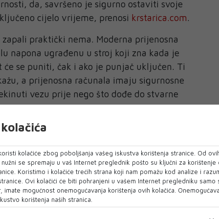
urnosti, da, savršeno je sigurno ostaviti svoje
ključeno cijelo vrijeme, prenosi
krstarica.com
.
 zapali praktički nema. Moderna prijenosna
lu napona ugrađenu u stroj koji zna kada je
t će se puniti, čak i ako je punjač uključen. Ti
kažu, a prijenosna računala imaju sigurnosne
kinuti vezu prije nego što dođe do stvarne
kolačića
k da se nešto zapali.
postavlja da su sam punjač i električna utičnica
oristi kolačiće zbog poboljšanja vašeg iskustva korištenja stranice. Od ovih
o nužni se spremaju u vaš Internet preglednik pošto su ključni za korištenje
dobrom stanju. Kratki spoj u utičnici može
anice. Koristimo i kolačiće trećih strana koji nam pomažu kod analize i razu
je ograničen samo na prijenosno računalo koje se
 stranice. Ovi kolačići će biti pohranjeni u vašem Internet pregledniku samo
, imate mogućnost onemogućavanja korištenja ovih kolačića. Onemogućavan
kustvo korištenja naših stranica.
lno puniti?