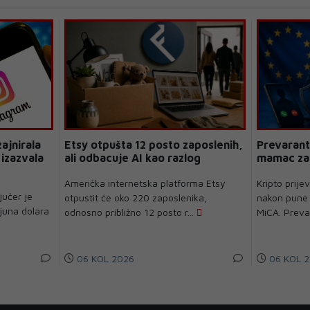
ajnirala
Etsy otpušta 12 posto zaposlenih,
Prevarant
 izazvala
ali odbacuje AI kao razlog
mamac za 
Američka internetska platforma Etsy
Kripto prij
učer je
otpustit će oko 220 zaposlenika,
nakon pune 
ijuna dolara
odnosno približno 12 posto r...
MiCA. Prevar
06 KOL 2026
06 KOL 2