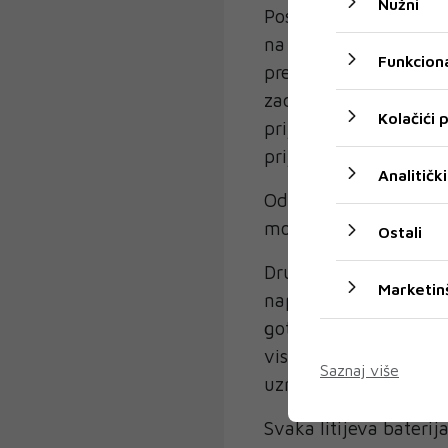
Nužni
Postoji niz stvari koje
na preniskoj ili previ
Funkciona
preranog starenja bat
zadržavanja pune napu
Kolačići
prijenosno računalo, 
prijenosnog računala n
Analitički
Održavanje baterije na
može dovesti do prera
Ostali
Druga briga je vrućin
Marketin
napunjenost čak i ako 
gotovo neprekidno, št
visoka ili niska napun
Saznaj više
uzrokujući da s vrem
Svaka litijeva bateri