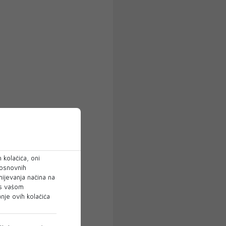
 kolačića, oni
 osnovnih
mijevanja načina na
 s vašom
je ovih kolačića