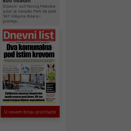
kod mladih
Državni sud Novog Meksika
jučer je naredio Meti da plati
567 milijuna dolara i
promije...
U novom broju pročitajte