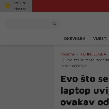
29.3 °C
Mostar
DNEVNI.BA
VIJESTI
Početna
TEHNOLOGIJA
Evo što se može dogoditi
niste očekivali
Evo što se
laptop uvi
ovakav od