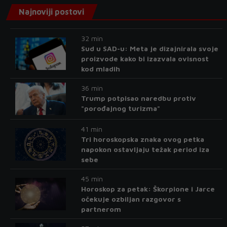
Najnoviji postovi
32 min
Sud u SAD-u: Meta je dizajnirala svoje
proizvode kako bi izazvala ovisnost
kod mladih
36 min
Trump potpisao naredbu protiv
"porođajnog turizma"
41 min
Tri horoskopska znaka ovog petka
napokon ostavljaju težak period iza
sebe
45 min
Horoskop za petak: Škorpione i Jarce
očekuje ozbiljan razgovor s
partnerom