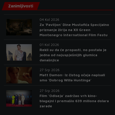
Zanimljivosti
04 Kol 2026
Za 'Paviljon' Dine Mustafića Specijalno
priznanje žirija na XII Green
Montenegro International Film Festu
01 Kol 2026
Rekli su da će propasti, no postala je
jedna od najuspješnijih glumica
današnjice
27 Srp 2026
Matt Damon: Iz čistog očaja napisali
smo 'Dobrog Willa Huntinga'
27 Srp 2026
Film 'Odiseja' zadržao vrh kino-
blagajni i premašio 639 miliona dolara
zarade