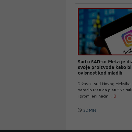
Sud u SAD-u: Meta je diz
svoje proizvode kako bi
ovisnost kod mladih
Državni sud Novog Meksika j
naredio Meti da plati 567 mil
i promijeni način ...
32 MIN