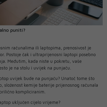
talno puniti?
osnim računalima ili laptopima, prenosivost je
or. Postoje čak i ultraprijenosni laptopi posebno
nja. Međutim, kada niste u pokretu, vaše
sto je na stolu i uvijek na punjaču.
laptop uvijek bude na punjaču? Unatoč tome što
o, složenost kemije baterije prijenosnog računala
prilično kompliciranim.
 laptop uključen cijelo vrijeme?