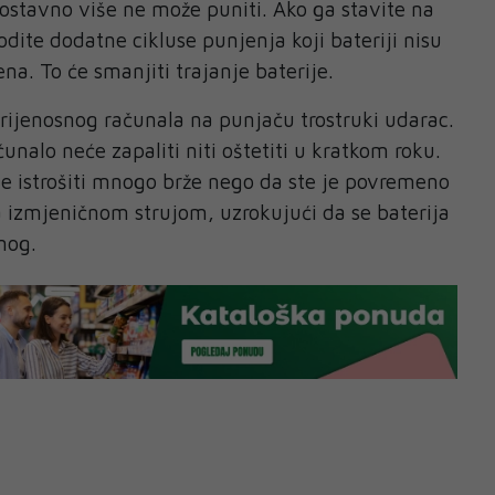
nostavno više ne može puniti. Ako ga stavite na
dite dodatne cikluse punjenja koji bateriji nisu
ena. To će smanjiti trajanje baterije.
prijenosnog računala na punjaču trostruki udarac.
unalo neće zapaliti niti oštetiti u kratkom roku.
e istrošiti mnogo brže nego da ste je povremeno
ja izmjeničnom strujom, uzrokujući da se baterija
nog.