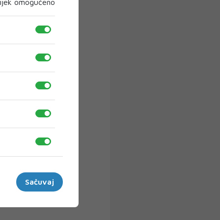
ijek omogućeno
Sačuvaj