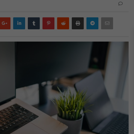
Google
LinkedIn
Tumblr
Pinterest
Reddit
Print
Telegram
Email
plus