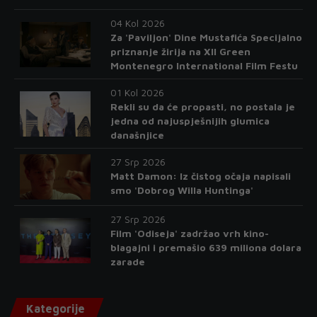
04 Kol 2026
Za 'Paviljon' Dine Mustafića Specijalno
priznanje žirija na XII Green
Montenegro International Film Festu
01 Kol 2026
Rekli su da će propasti, no postala je
jedna od najuspješnijih glumica
današnjice
27 Srp 2026
Matt Damon: Iz čistog očaja napisali
smo 'Dobrog Willa Huntinga'
27 Srp 2026
Film 'Odiseja' zadržao vrh kino-
blagajni i premašio 639 miliona dolara
zarade
Kategorije