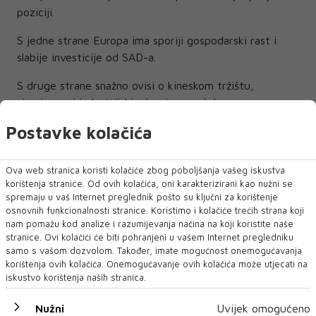
poziciji.
S jedne strane Europa ima sporiji gospodarski rast i
slabije investicije od SAD-a.
S druge strane snažno ovisi o kineskom tržištu,
sirovinama i industrijskim lancima opskrbe.
Postavke kolačića
Istodobno europske države imaju ograničen fiskalni
prostor nakon godina velikog zaduživanja tijekom
pandemije i energetske krize.
Ova web stranica koristi kolačiće zbog poboljšanja vašeg iskustva
korištenja stranice. Od ovih kolačića, oni karakterizirani kao nužni se
To znači da Europa ulazi u razdoblje u kojem:
spremaju u vaš Internet preglednik pošto su ključni za korištenje
osnovnih funkcionalnosti stranice. Koristimo i kolačiće trećih strana koji
mora više ulagati
nam pomažu kod analize i razumijevanja načina na koji koristite naše
stranice. Ovi kolačići će biti pohranjeni u vašem Internet pregledniku
mora jačati industrijsku autonomiju
samo s vašom dozvolom. Također, imate mogućnost onemogućavanja
mora financirati energetsku tranziciju
korištenja ovih kolačića. Onemogućavanje ovih kolačića može utjecati na
ali se istodobno suočava sa skupljim kapitalom
iskustvo korištenja naših stranica.
Upravo zato je aktualna rasprodaja državnih obveznica
posebno ozbiljan problem za europske ekonomije.
Nužni
Uvijek omogućeno