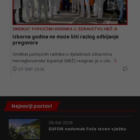
SINDIKAT POMOĆNIH RADNIKA U ZDRAVSTVU HBŽ-A
Izborna godina ne može biti razlog odbijanje
pregovora
Sindikat pomoćnih radnika u djelatnosti zdravstva
Hercegbosanske županije (HBŽ) reagirao je u uto...
07 SRP 2026
Najnoviji postovi
06 Kol 2026
EUFOR nadomak Foče izveo vježbu