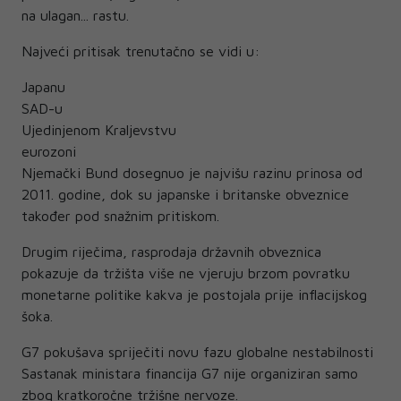
na ulagan... rastu.
Najveći pritisak trenutačno se vidi u:
Japanu
SAD-u
Ujedinjenom Kraljevstvu
eurozoni
Njemački Bund dosegnuo je najvišu razinu prinosa od
2011. godine, dok su japanske i britanske obveznice
također pod snažnim pritiskom.
Drugim riječima, rasprodaja državnih obveznica
pokazuje da tržišta više ne vjeruju brzom povratku
monetarne politike kakva je postojala prije inflacijskog
šoka.
G7 pokušava spriječiti novu fazu globalne nestabilnosti
Sastanak ministara financija G7 nije organiziran samo
zbog kratkoročne tržišne nervoze.