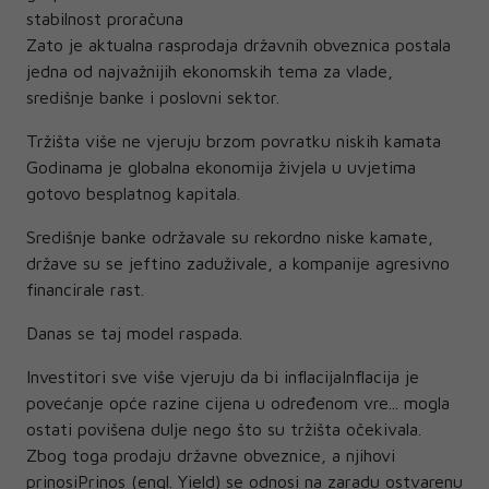
stabilnost proračuna
Zato je aktualna rasprodaja državnih obveznica postala
jedna od najvažnijih ekonomskih tema za vlade,
središnje banke i poslovni sektor.
Tržišta više ne vjeruju brzom povratku niskih kamata
Godinama je globalna ekonomija živjela u uvjetima
gotovo besplatnog kapitala.
Središnje banke održavale su rekordno niske kamate,
države su se jeftino zaduživale, a kompanije agresivno
financirale rast.
Danas se taj model raspada.
Investitori sve više vjeruju da bi inflacijaInflacija je
povećanje opće razine cijena u određenom vre... mogla
ostati povišena dulje nego što su tržišta očekivala.
Zbog toga prodaju državne obveznice, a njihovi
prinosiPrinos (engl. Yield) se odnosi na zaradu ostvarenu