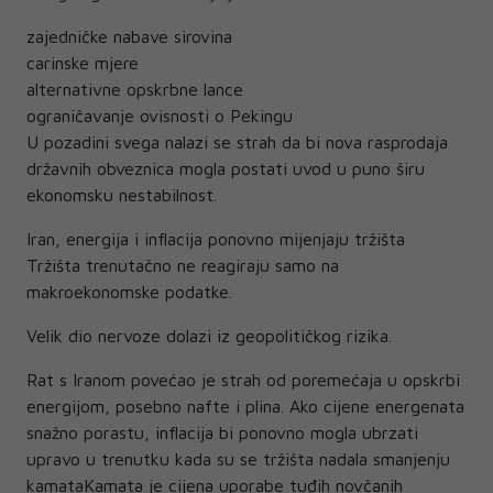
zajedničke nabave sirovina
carinske mjere
alternativne opskrbne lance
ograničavanje ovisnosti o Pekingu
U pozadini svega nalazi se strah da bi nova rasprodaja
državnih obveznica mogla postati uvod u puno širu
ekonomsku nestabilnost.
Iran, energija i inflacija ponovno mijenjaju tržišta
Tržišta trenutačno ne reagiraju samo na
makroekonomske podatke.
Velik dio nervoze dolazi iz geopolitičkog rizika.
Rat s Iranom povećao je strah od poremećaja u opskrbi
energijom, posebno nafte i plina. Ako cijene energenata
snažno porastu, inflacija bi ponovno mogla ubrzati
upravo u trenutku kada su se tržišta nadala smanjenju
kamataKamata je cijena uporabe tuđih novčanih