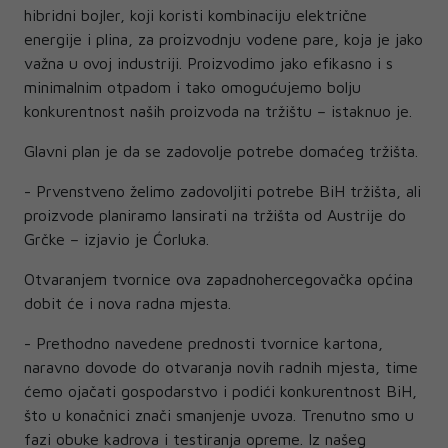
hibridni bojler, koji koristi kombinaciju električne
energije i plina, za proizvodnju vodene pare, koja je jako
važna u ovoj industriji. Proizvodimo jako efikasno i s
minimalnim otpadom i tako omogućujemo bolju
konkurentnost naših proizvoda na tržištu – istaknuo je.
Glavni plan je da se zadovolje potrebe domaćeg tržišta.
- Prvenstveno želimo zadovoljiti potrebe BiH tržišta, ali
proizvode planiramo lansirati na tržišta od Austrije do
Grčke – izjavio je Ćorluka.
Otvaranjem tvornice ova zapadnohercegovačka općina
dobit će i nova radna mjesta.
- Prethodno navedene prednosti tvornice kartona,
naravno dovode do otvaranja novih radnih mjesta, time
ćemo ojačati gospodarstvo i podići konkurentnost BiH,
što u konačnici znači smanjenje uvoza. Trenutno smo u
fazi obuke kadrova i testiranja opreme. Iz našeg