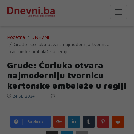
Početna
DNEVNI
Grude: Ćorluka otvara najmoderniju tvornicu
kartonske ambalaže u regiji
Grude: Ćorluka otvara
najmoderniju tvornicu
kartonske ambalaže u regiji
24 SIJ 2024
Google
LinkedIn
Tumblr
Pinterest
Redd
Facebook
plus