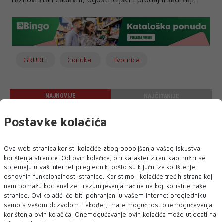
GRUDE
Corluka
Tvornica
NAJNOVIJE
NAJČITANIJE
Postavke kolačića
Ova web stranica koristi kolačiće zbog poboljšanja vašeg iskustva
korištenja stranice. Od ovih kolačića, oni karakterizirani kao nužni se
spremaju u vaš Internet preglednik pošto su ključni za korištenje
osnovnih funkcionalnosti stranice. Koristimo i kolačiće trećih strana koji
nam pomažu kod analize i razumijevanja načina na koji koristite naše
NEUM UNDERWATER FILM FESTIVAL 2026.
stranice. Ovi kolačići će biti pohranjeni u vašem Internet pregledniku
DONOSI TRI DANA FILMA, UMJETNOSTI I
samo s vašom dozvolom. Također, imate mogućnost onemogućavanja
MORA – UVEDENA I NOVA KATEGORIJA „BEST
korištenja ovih kolačića. Onemogućavanje ovih kolačića može utjecati na
FILM POSTER AWARD“