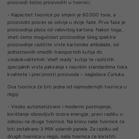
proizvodi točno proizvoditi u tvornici.
- Kapacitet tvornice po smjeni je 60.000 tona, a
proizvodni proces se odvija u dvije faze. Prva faza je
proizvodnja ploča od valovitog kartona. Nakon toga,
imati ćemo mogućnost proizvodnje šireg spektra
proizvodnje različite vrste kartonske ambalaže, od
jednostavnih smeđih transportnih kutija do
visokokvalitetnih 'shelf ready' kutija te različitih
specijalnih vrsta pakiranja s najvišim standardima tiska,
kvalitete i preciznosti proizvoda – naglašava Ćorluka.
Ova tvornica će biti jedna od najmodernijih tvornica u
regiji.
- Visoko automatizirano i moderno postrojenje,
korištenje obnovljivih izvora energije, pravi razliku u
odnosu na druge tvornice. Na krovu naše tvornice će
biti instalirano 3 MW solarnih panela. Za razliku od
drugih tvornica u regiji, naša tvornica će koristiti