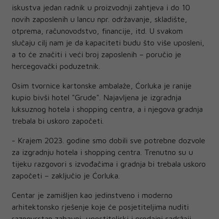
iskustva jedan radnik u proizvodnji zahtjeva i do 10
novih zaposlenih u lancu npr. održavanje, skladište,
otprema, računovodstvo, financije, itd. U svakom
slučaju cilj nam je da kapaciteti budu što više uposleni,
a to će značiti i veći broj zaposlenih – poručio je
hercegovački poduzetnik.
Osim tvornice kartonske ambalaže, Ćorluka je ranije
kupio bivši hotel "Grude". Najavljena je izgradnja
luksuznog hotela i shopping centra, a i njegova gradnja
trebala bi uskoro započeti.
- Krajem 2023. godine smo dobili sve potrebne dozvole
za izgradnju hotela i shopping centra. Trenutno su u
tijeku razgovori s izvođačima i gradnja bi trebala uskoro
započeti – zaključio je Ćorluka.
Centar je zamišljen kao jedinstveno i moderno
arhitektonsko rješenje koje će posjetiteljima nuditi
raznovrstan zabavni, ugostiteljski i prodajni sadržaji.