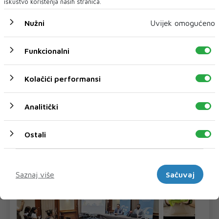
iskustvo korištenja naših stranica.
Neum će 27., 28. i 29. kolovoza 2026. godine ponovno postati
mjesto susreta filma, mora,...
Nužni
Uvijek omogućeno
Funkcionalni
Kolačići performansi
Analitički
Ostali
Marketinški
Saznaj više
Sačuvaj