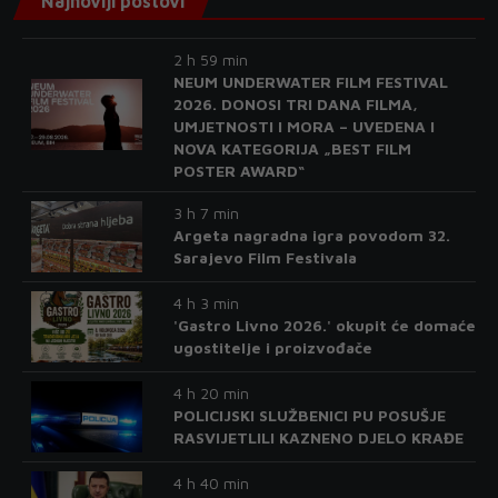
Najnoviji postovi
2 h 59 min
NEUM UNDERWATER FILM FESTIVAL
2026. DONOSI TRI DANA FILMA,
UMJETNOSTI I MORA – UVEDENA I
NOVA KATEGORIJA „BEST FILM
POSTER AWARD“
3 h 7 min
Argeta nagradna igra povodom 32.
Sarajevo Film Festivala
4 h 3 min
'Gastro Livno 2026.' okupit će domaće
ugostitelje i proizvođače
4 h 20 min
POLICIJSKI SLUŽBENICI PU POSUŠJE
RASVIJETLILI KAZNENO DJELO KRAĐE
4 h 40 min