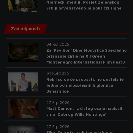
Njemački mediji: Posjet Zelenskog
Srbiji prvenstveno je politički signal
Zanimljivosti
04 Kol 2026
Za 'Paviljon' Dine Mustafića Specijalno
priznanje žirija na XII Green
Montenegro International Film Festu
01 Kol 2026
Rekli su da će propasti, no postala je
jedna od najuspješnijih glumica
današnjice
27 Srp 2026
Matt Damon: Iz čistog očaja napisali
smo 'Dobrog Willa Huntinga'
27 Srp 2026
Film 'Odiseja' zadržao vrh kino-