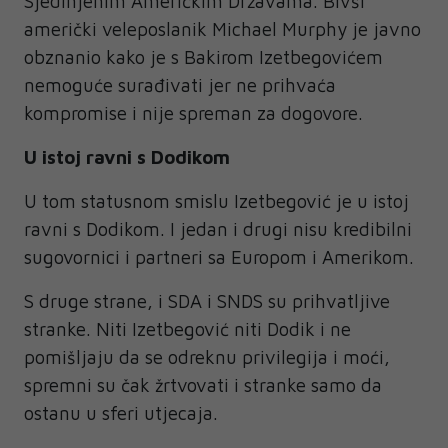
Sjedinjenim Američkim Državama. Bivši
američki veleposlanik Michael Murphy je javno
obznanio kako je s Bakirom Izetbegovićem
nemoguće surađivati jer ne prihvaća
kompromise i nije spreman za dogovore.
U istoj ravni s Dodikom
U tom statusnom smislu Izetbegović je u istoj
ravni s Dodikom. I jedan i drugi nisu kredibilni
sugovornici i partneri sa Europom i Amerikom.
S druge strane, i SDA i SNDS su prihvatljive
stranke. Niti Izetbegović niti Dodik i ne
pomišljaju da se odreknu privilegija i moći,
spremni su čak žrtvovati i stranke samo da
ostanu u sferi utjecaja.