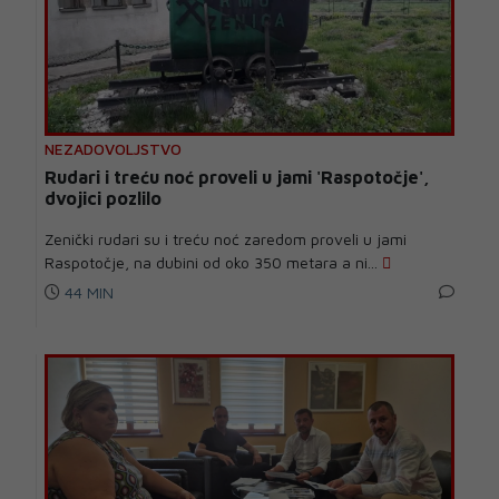
NEZADOVOLJSTVO
Rudari i treću noć proveli u jami 'Raspotočje',
dvojici pozlilo
Zenički rudari su i treću noć zaredom proveli u jami
Raspotočje, na dubini od oko 350 metara a ni...
44 MIN