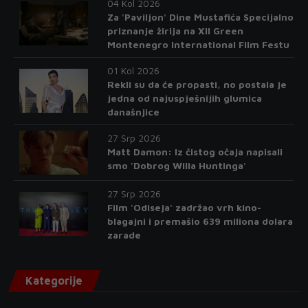
04 Kol 2026
Za 'Paviljon' Dine Mustafića Specijalno
priznanje žirija na XII Green
Montenegro International Film Festu
01 Kol 2026
Rekli su da će propasti, no postala je
jedna od najuspješnijih glumica
današnjice
27 Srp 2026
Matt Damon: Iz čistog očaja napisali
smo 'Dobrog Willa Huntinga'
27 Srp 2026
Film 'Odiseja' zadržao vrh kino-
blagajni i premašio 639 miliona dolara
zarade
Kategorije