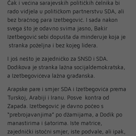
Čak i većina sarajevskih političkih čelnika bi
rado vidjela u političkom partnerstvu SDA, ali
bez bračnog para Izetbegović. I sada nakon
svega što je odavno svima jasno, Bakir
Izetbegović sebi dopušta da minderuje koja je
stranka poželjna i bez kojeg lidera.
I još nešto je zajedničko za SNSD i SDA.
Dodikova je stranka lažna socijaldemokratska,
a Izetbegovićeva lažna građanska.
Arapske pare i smjer SDA i Izetbegovića prema
Turskoj, Arabiji i Iranu. Posve kontra od
Zapada. Izetbegović je davno počeo s
“prebrojavanjima” po džamijama, a Dodik po
manastirima i šatorima. Iste matrice,
zajednički istočni smjer, iste podvale, ali ipak,