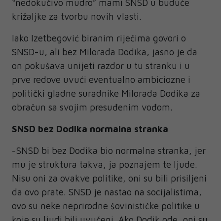
“nedokučivo mudro” mami SNSD u buduće
križaljke za tvorbu novih vlasti.
Iako Izetbegović biranim riječima govori o
SNSD-u, ali bez Milorada Dodika, jasno je da
on pokušava unijeti razdor u tu stranku i u
prve redove uvući eventualno ambiciozne i
politički gladne suradnike Milorada Dodika za
obračun sa svojim presuđenim vođom.
SNSD bez Dodika normalna stranka
-SNSD bi bez Dodika bio normalna stranka, jer
mu je struktura takva, ja poznajem te ljude.
Nisu oni za ovakve politike, oni su bili prisiljeni
da ovo prate. SNSD je nastao na socijalistima,
ovo su neke neprirodne šovinističke politike u
koje su ljudi bili uvučeni. Ako Dodik ode, oni su