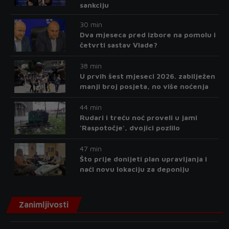
sankciju
30 min
Dva mjeseca pred izbore na pomolu i
četvrti sastav Vlade?
38 min
U prvih šest mjeseci 2026. zabilježen
manji broj posjeta, no više noćenja
44 min
Rudari i treću noć proveli u jami
'Raspotočje', dvojici pozlilo
47 min
Što prije donijeti plan upravljanja i
naći novu lokaciju za deponiju
Zanimljivosti