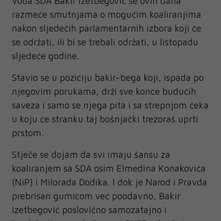
Vođa SDA Bakir Izetbegović se ovih dana
razmeće smutnjama o mogućim koaliranjima
nakon sljedećih parlamentarnih izbora koji će
se održati, ili bi se trebali održati, u listopadu
sljedeće godine.
Stavio se u poziciju bakir-bega koji, ispada po
njegovim porukama, drži sve konce budućih
saveza i samo se njega pita i sa strepnjom čeka
u koju će stranku taj bošnjački trezoraš uprti
prstom.
Stječe se dojam da svi imaju šansu za
koaliranjem sa SDA osim Elmedina Konakovića
(NiP) i Milorada Dodika. I dok je Narod i Pravda
prebrisan gumicom već poodavno, Bakir
Izetbegović poslovično samozatajno i