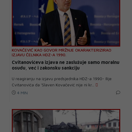
KOVAČEVIĆ KAO GOVOR MRŽNJE OKARAKTERIZIRAO
IZJAVU ČELNIKA HDZ-A 1990.
Cvitanovićeva izjava ne zaslužuje samo moralnu
osudu, već i zakonsku sankciju
U reagiranju na izjavu predsjednika HDZ-a 1990- Ilije
Cvitanovića da 'Slaven Kovačević nije ni kr...
4 MIN