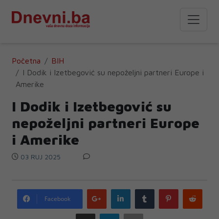
Početna
BIH
I Dodik i Izetbegović su nepoželjni partneri Europe i
Amerike
I Dodik i Izetbegović su
nepoželjni partneri Europe
i Amerike
03 RUJ 2025
Google
LinkedIn
Tumblr
Pinterest
Redd
Facebook
plus