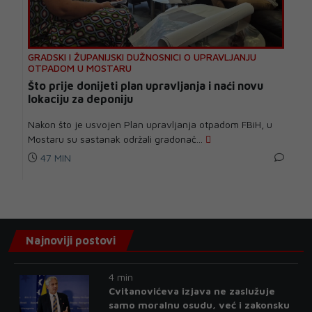
GRADSKI I ŽUPANIJSKI DUŽNOSNICI O UPRAVLJANJU
OTPADOM U MOSTARU
Što prije donijeti plan upravljanja i naći novu
lokaciju za deponiju
Nakon što je usvojen Plan upravljanja otpadom FBiH, u
Mostaru su sastanak održali gradonač...
47 MIN
Najnoviji postovi
4 min
Cvitanovićeva izjava ne zaslužuje
samo moralnu osudu, već i zakonsku