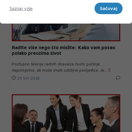
Marketinški
Saznaj više
Sačuvaj
Radite više nego što mislite: Kako vam posao
polako preuzima život
Postupno širenje radnih obaveza često počinje
neprimjetno, ali može imati ozbiljne posljedice. Je...
25 SVI 2026