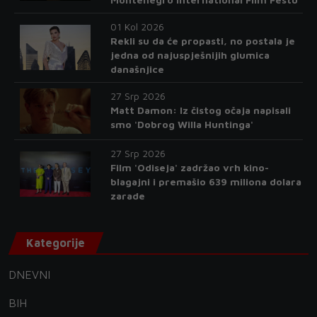
01 Kol 2026
Rekli su da će propasti, no postala je
jedna od najuspješnijih glumica
današnjice
27 Srp 2026
Matt Damon: Iz čistog očaja napisali
smo 'Dobrog Willa Huntinga'
27 Srp 2026
Film 'Odiseja' zadržao vrh kino-
blagajni i premašio 639 miliona dolara
zarade
Kategorije
DNEVNI
BIH