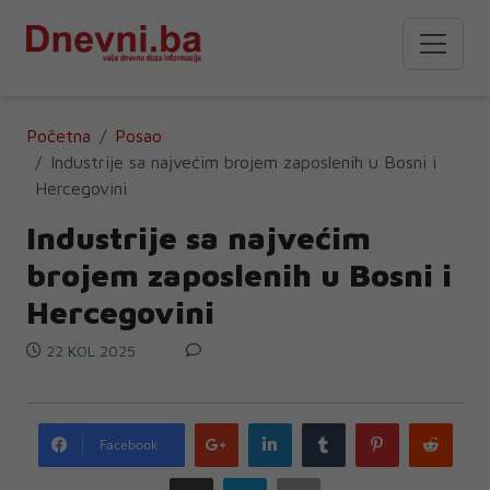
Početna
Posao
Industrije sa najvećim brojem zaposlenih u Bosni i
Hercegovini
Industrije sa najvećim
brojem zaposlenih u Bosni i
Hercegovini
22 KOL 2025
Google
LinkedIn
Tumblr
Pinterest
Redd
Facebook
plus