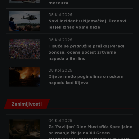
moreuza
08 Kol 2026
Novi incident u Njemačkoj. Dronovi
letjeli iznad vojne baze
08 Kol 2026
Tisuće se pridružile praškoj Paradi
ponosa, odana počast žrtvama
napada u Berlinu
08 Kol 2026
Dijete među poginulima u ruskom
napadu kod Kijeva
Zanimljivosti
04 Kol 2026
Za 'Paviljon' Dine Mustafića Specijalno
priznanje žirija na XII Green
Montenegro International Film Festu