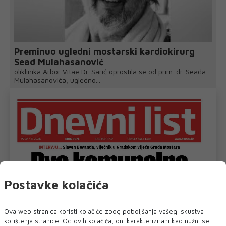
Preminuo ugledni mostarski kardiokirurg
Sead Mulahasanović
oliklinika Arbor Vitae Dr. Sarić oprostila se od prim. dr. Seada
Mulahasanovića, ugledno...
Postavke kolačića
Ova web stranica koristi kolačiće zbog poboljšanja vašeg iskustva
korištenja stranice. Od ovih kolačića, oni karakterizirani kao nužni se