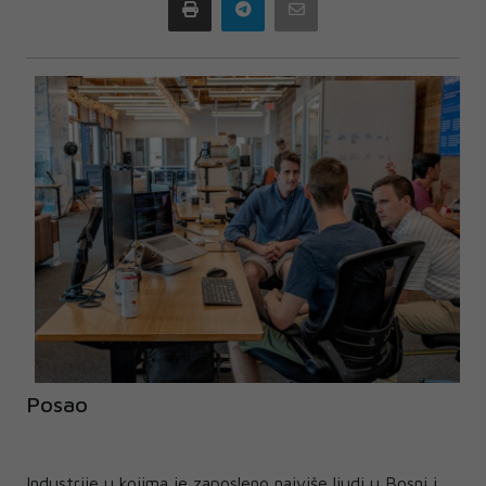
Print
Telegram
Email
Posao
Industrije u kojima je zaposleno najviše ljudi u Bosni i