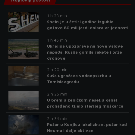
1 h 23 min
Shein je u četiri godine izgubio
gotovo 80 milijardi dolara vrijednosti
1 h 46 min
Ukrajina upozorava na nove valove
napada. Rusija gomila rakete i brže
dronove
2 h 20 min
Suša ugrožava vodoopskrbu u
Tomislavgradu
2 h 25 min
U brani u zeničkom naselju Kanal
pronađeno tijelo starijeg muškarca
2 h 34 min
Požar u Konjicu lokaliziran, požar kod
Neuma i dalje aktivan