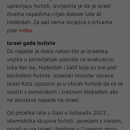
upravljaju hutisti, izvijestila je da je Izrael
dvama napadima ciljao dokove luke Al
Hodeidah. Za sad nema izvješća o žrtvama,
piše
index
.
Izrael gađa hutiste
Do napada je došlo nakon što je izraelska
vojska u ponedjeljak pozvala na evakuaciju
luka Ras Isa, Hodeidah i Salif koje su sve pod
kontrolom hutista. Izraelski ministar obrane
Israel Katz upozorio je u utorak hutiste da će se
suočiti s pomorskom i zračnom blokadom ako
ne zaustave napade na Izrael.
Od početka rata u Gazi u listopadu 2023.,
islamistička skupina hutisti, povezani s Iranom,
pucali su na Izrael i brodove u Crvenom moru,