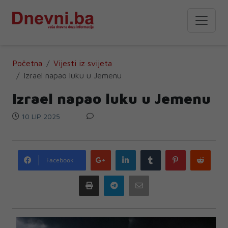
Početna
Vijesti iz svijeta
Izrael napao luku u Jemenu
Izrael napao luku u Jemenu
10 LIP 2025
Google
LinkedIn
Tumblr
Pinterest
Redd
Facebook
plus
Print
Telegram
Email