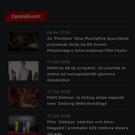
Zanimljivosti
04 Kol 2026
Za 'Paviljon' Dine Mustafića Specijalno
priznanje žirija na XII Green
Montenegro International Film Festu
01 Kol 2026
Rekli su da će propasti, no postala je
jedna od najuspješnijih glumica
današnjice
27 Srp 2026
Matt Damon: Iz čistog očaja napisali
smo 'Dobrog Willa Huntinga'
27 Srp 2026
Film 'Odiseja' zadržao vrh kino-
blagajni i premašio 639 miliona dolara
zarade