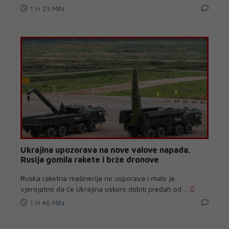
1 H 23 MIN
Ukrajina upozorava na nove valove napada.
Rusija gomila rakete i brže dronove
Ruska raketna mašinerija ne usporava i malo je
vjerojatno da će Ukrajina uskoro dobiti predah od ...
1 H 46 MIN