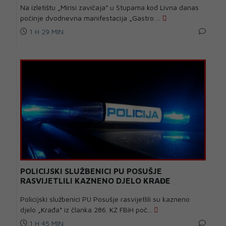
Na izletištu „Mirisi zavičaja“ u Stupama kod Livna danas
počinje dvodnevna manifestacija „Gastro ...
1 H 29 MIN
POLICIJSKI SLUŽBENICI PU POSUŠJE
RASVIJETLILI KAZNENO DJELO KRAĐE
Policijski službenici PU Posušje rasvijetlili su kazneno
djelo „Krađa“ iz članka 286. KZ FBiH poč...
1 H 45 MIN