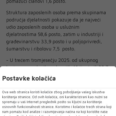
pomažući članovi 1,6 posto.
Struktura zaposlenih osoba prema skupinama
područja djelatnosti pokazuje da je najveći
udio zaposlenih osoba u uslužnim
djelatnostima 58,6 posto, zatim u industriji i
građevinarstvu 33,9 posto i u poljoprivredi,
šumarstvu i ribolovu 7,5 posto.
- U trećem tromjesečju 2025. od ukupnog
broja nezaposlenih osoba njih 46 tisuća ili 28,7
posto je tražilo posao kraće od 12 mjeseci, dok
Postavke kolačića
je 23 tisuće ili 14,3 posto osoba tražilo posao
od 12 mjeseci do dvije godine. Broj
Ova web stranica koristi kolačiće zbog poboljšanja vašeg iskustva
nezaposlenih osoba koje su tražile posao dvije
korištenja stranice. Od ovih kolačića, oni karakterizirani kao nužni se
spremaju u vaš Internet preglednik pošto su ključni za korištenje
godine i dulje iznosio je 92 tisuće ili 57,0 posto,
osnovnih funkcionalnosti stranice. Koristimo i kolačiće trećih strana koji
stoji u Anketi o radnoj snazi u BiH.
nam pomažu kod analize i razumijevanja načina na koji koristite naše