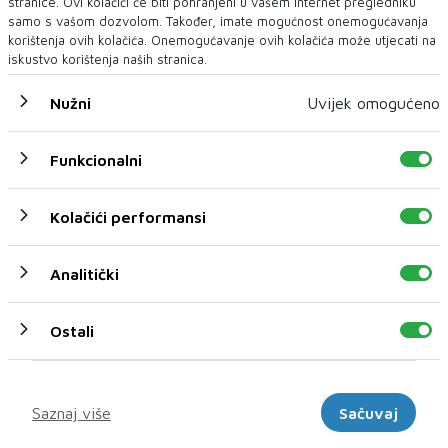
stranice. Ovi kolačići će biti pohranjeni u vašem Internet pregledniku
samo s vašom dozvolom. Također, imate mogućnost onemogućavanja
korištenja ovih kolačića. Onemogućavanje ovih kolačića može utjecati na
iskustvo korištenja naših stranica.
Nužni
Uvijek omogućeno
NAJNOVIJE
NAJČITANIJE
Funkcionalni
Kolačići performansi
Analitički
Ostali
NEUM UNDERWATER FILM FESTIVAL 2026.
DONOSI TRI DANA FILMA, UMJETNOSTI I
MORA – UVEDENA I NOVA KATEGORIJA „BEST
Marketinški
FILM POSTER AWARD“
Saznaj više
Sačuvaj
Neum će 27., 28. i 29. kolovoza 2026. godine ponovno postati
mjesto susreta filma, mora,...