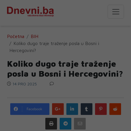
Početna
BIH
Koliko dugo traje traženje posla u Bosni i
Hercegovini?
Koliko dugo traje traženje
posla u Bosni i Hercegovini?
14 PRO 2025
Google
LinkedIn
Tumblr
Pinterest
Redd
Facebook
plus
Print
Telegram
Email