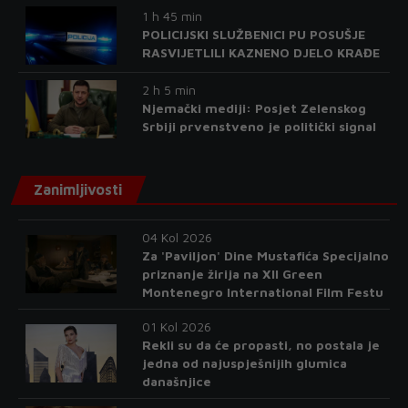
1 h 45 min
POLICIJSKI SLUŽBENICI PU POSUŠJE
RASVIJETLILI KAZNENO DJELO KRAĐE
2 h 5 min
Njemački mediji: Posjet Zelenskog
Srbiji prvenstveno je politički signal
Zanimljivosti
04 Kol 2026
Za 'Paviljon' Dine Mustafića Specijalno
priznanje žirija na XII Green
Montenegro International Film Festu
01 Kol 2026
Rekli su da će propasti, no postala je
jedna od najuspješnijih glumica
današnjice