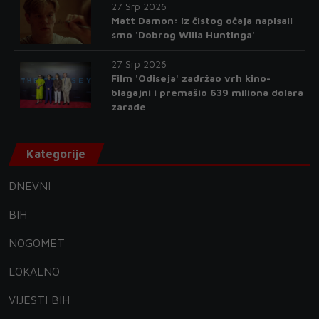
27 Srp 2026
Matt Damon: Iz čistog očaja napisali
smo 'Dobrog Willa Huntinga'
27 Srp 2026
Film 'Odiseja' zadržao vrh kino-
blagajni i premašio 639 miliona dolara
zarade
Kategorije
DNEVNI
BIH
NOGOMET
LOKALNO
VIJESTI BIH