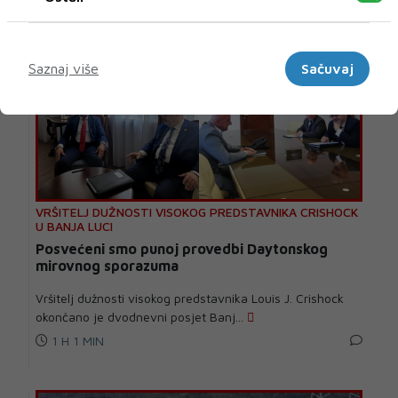
Marketinški
Saznaj više
Sačuvaj
VRŠITELJ DUŽNOSTI VISOKOG PREDSTAVNIKA CRISHOCK
U BANJA LUCI
Posvećeni smo punoj provedbi Daytonskog
mirovnog sporazuma
Vršitelj dužnosti visokog predstavnika Louis J. Crishock
okončano je dvodnevni posjet Banj...
1 H 1 MIN