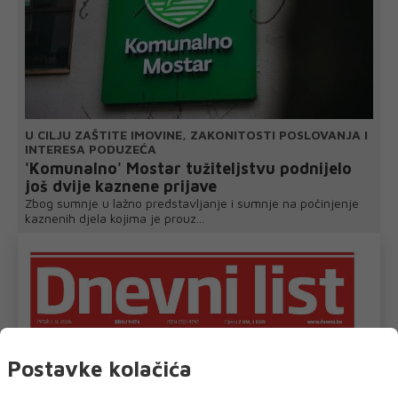
U CILJU ZAŠTITE IMOVINE, ZAKONITOSTI POSLOVANJA I
INTERESA PODUZEĆA
'Komunalno' Mostar tužiteljstvu podnijelo
još dvije kaznene prijave
Zbog sumnje u lažno predstavljanje i sumnje na počinjenje
kaznenih djela kojima je prouz...
Postavke kolačića