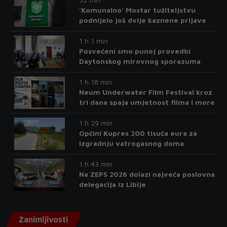
'Komunalno' Mostar tužiteljstvu
podnijelo još dvije kaznene prijave
1 h 1 min
Posvećeni smo punoj provedbi
Daytonskog mirovnog sporazuma
1 h 18 min
Neum Underwater Film Festival kroz
tri dana spaja umjetnost filma i more
1 h 29 min
Općini Kupres 200 tisuća eura za
izgradnju vatrogasnog doma
1 h 43 min
Na ZEPS 2026 dolazi najveća poslovna
delegacija iz Libije
Zanimljivosti