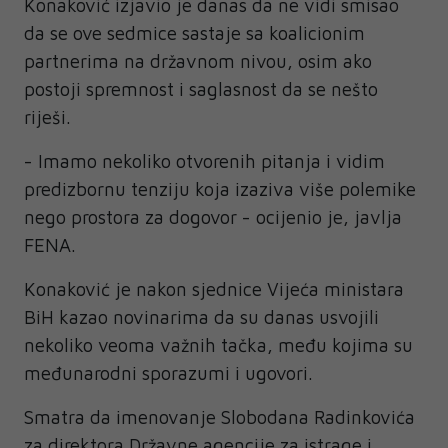
Konaković izjavio je danas da ne vidi smisao
da se ove sedmice sastaje sa koalicionim
partnerima na državnom nivou, osim ako
postoji spremnost i saglasnost da se nešto
riješi.
- Imamo nekoliko otvorenih pitanja i vidim
predizbornu tenziju koja izaziva više polemike
nego prostora za dogovor - ocijenio je, javlja
FENA.
Konaković je nakon sjednice Vijeća ministara
BiH kazao novinarima da su danas usvojili
nekoliko veoma važnih tačka, među kojima su
međunarodni sporazumi i ugovori.
Smatra da imenovanje Slobodana Radinkovića
za direktora Državne agencije za istrage i