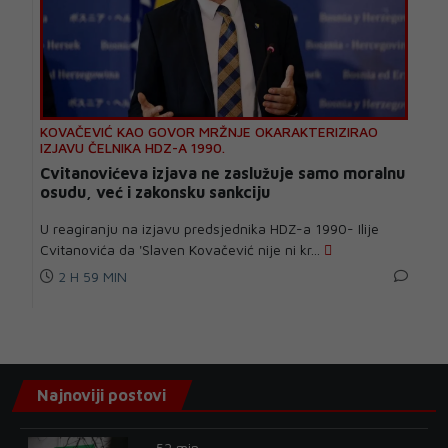
KOVAČEVIĆ KAO GOVOR MRŽNJE OKARAKTERIZIRAO
IZJAVU ČELNIKA HDZ-A 1990.
Cvitanovićeva izjava ne zaslužuje samo moralnu
osudu, već i zakonsku sankciju
U reagiranju na izjavu predsjednika HDZ-a 1990- Ilije
Cvitanovića da 'Slaven Kovačević nije ni kr...
2 H 59 MIN
Najnoviji postovi
52 min