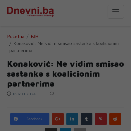
Početna
BIH
Konaković: Ne vidim smisao sastanka s koalicionim
partnerima
Konaković: Ne vidim smisao
sastanka s koalicionim
partnerima
16 RUJ 2024
Google
LinkedIn
Tumblr
Pinterest
Redd
Facebook
plus