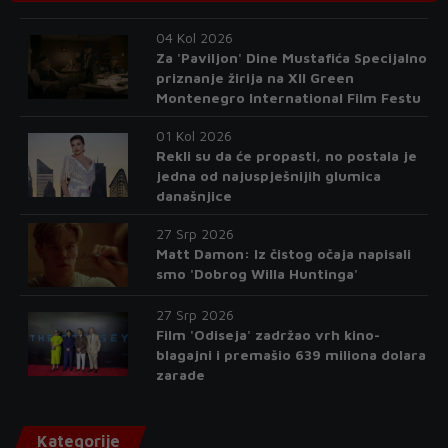
04 Kol 2026
Za 'Paviljon' Dine Mustafića Specijalno
priznanje žirija na XII Green
Montenegro International Film Festu
01 Kol 2026
Rekli su da će propasti, no postala je
jedna od najuspješnijih glumica
današnjice
27 Srp 2026
Matt Damon: Iz čistog očaja napisali
smo 'Dobrog Willa Huntinga'
27 Srp 2026
Film 'Odiseja' zadržao vrh kino-
blagajni i premašio 639 miliona dolara
zarade
Kategorije