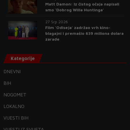
Matt Damon: Iz čistog očaja napisali
smo 'Dobrog Willa Huntinga'
27 Srp 2026
Film 'Odiseja' zadržao vrh kino-
blagajni i premašio 639 miliona dolara
zarade
Kategorije
DNEVNI
BIH
NOGOMET
LOKALNO
VIJESTI BIH
VIJESTI IZ SVIJETA