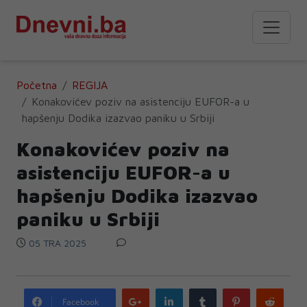
Početna
REGIJA
Konakovićev poziv na asistenciju EUFOR-a u
hapšenju Dodika izazvao paniku u Srbiji
Konakovićev poziv na
asistenciju EUFOR-a u
hapšenju Dodika izazvao
paniku u Srbiji
05 TRA 2025
Google
LinkedIn
Tumblr
Pinterest
Redd
Facebook