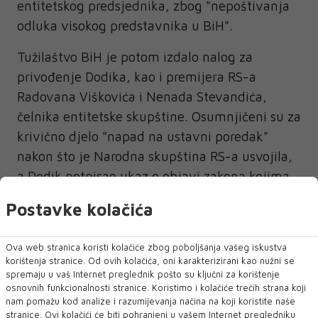
entitetskog predsjednika, zbog "nepoštivanja
odluka visokog predstavnika u BiH".
Tužilaštvo BiH je potom izdalo nalog za
privođenje Dodika, kao i premijera RS-a
Radovana Viškovića i Nenada Stevandića,
čelnika entitetske skupštine. Osumnjičeni su za
krivično djelo "napad na ustavni poredak"
nakon što je Narodna skupština RS-a usvojila,
a Dodik potpisao ukaz o objavi zakona kojima
se zabranjuje djelovanje državnih pravosudnih
Postavke kolačića
i sigurnosnih institucija u tom bh. entitetu.
Ova web stranica koristi kolačiće zbog poboljšanja vašeg iskustva
korištenja stranice. Od ovih kolačića, oni karakterizirani kao nužni se
spremaju u vaš Internet preglednik pošto su ključni za korištenje
osnovnih funkcionalnosti stranice. Koristimo i kolačiće trećih strana koji
nam pomažu kod analize i razumijevanja načina na koji koristite naše
elmedin konaković
stranice. Ovi kolačići će biti pohranjeni u vašem Internet pregledniku