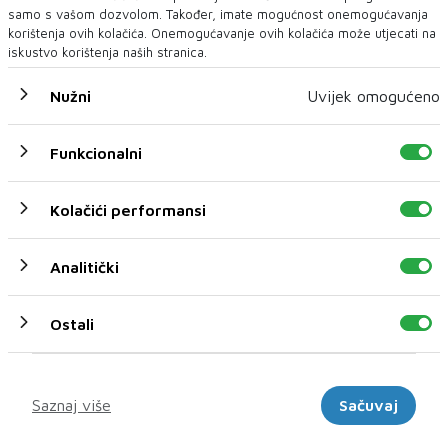
samo s vašom dozvolom. Također, imate mogućnost onemogućavanja
korištenja ovih kolačića. Onemogućavanje ovih kolačića može utjecati na
iskustvo korištenja naših stranica.
NAJNOVIJE
NAJČITANIJE
Nužni
Uvijek omogućeno
Funkcionalni
Kolačići performansi
Analitički
Ostali
Marketinški
HELEZ I FOWLER OBIŠLI TVRTKE NAMJENSKE
INDUSTRIJE U BIH
Saznaj više
Sačuvaj
Potvrđena visoka kvaliteta proizvoda koji su
danas vrlo traženi na svjetskom tržištu