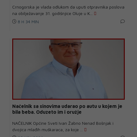
Crnogorska je vlada odlukom da uputi otpravnika poslova
na obilježavanje 31. godišnjice Oluje u K...
8 H 34 MIN
Načelnik sa sinovima udarao po autu u kojem je
bila beba. Oduzeto im i oružje
NAČELNIK Općine Sveti Ivan Žabno Nenad Bošnjak i
dvojica mlađih muškaraca, za koje ...