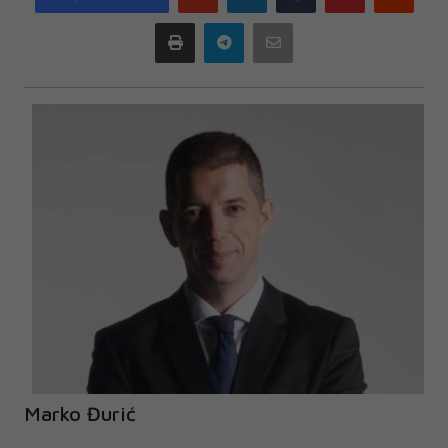
plus
Print
Telegram
Email
Marko Đurić