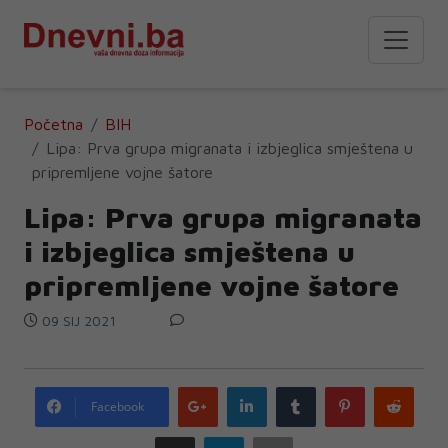
Početna
BIH
Lipa: Prva grupa migranata i izbjeglica smještena u
pripremljene vojne šatore
Lipa: Prva grupa migranata
i izbjeglica smještena u
pripremljene vojne šatore
09 SIJ 2021
Google
LinkedIn
Tumblr
Pinterest
Redd
Facebook
plus