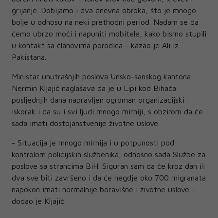
grijanje. Dobijamo i dva dnevna obroka, što je mnogo
bolje u odnosu na neki prethodni period. Nadam se da
ćemo ubrzo moći i napuniti mobitele, kako bismo stupili
u kontakt sa članovima porodica - kazao je Ali iz
Pakistana.
Ministar unutrašnjih poslova Unsko-sanskog kantona
Nermin Kljajić naglašava da je u Lipi kod Bihaća
posljednjih dana napravljen ogroman organizacijski
iskorak i da su i svi ljudi mnogo mirniji, s obzirom da će
sada imati dostojanstvenije životne uslove.
- Situacija je mnogo mirnija i u potpunosti pod
kontrolom policijskih službenika, odnosno sada Službe za
poslove sa strancima BiH. Siguran sam da će kroz dan ili
dva sve biti završeno i da će negdje oko 700 migranata
napokon imati normalnije boravišne i životne uslove -
dodao je Kljajić.