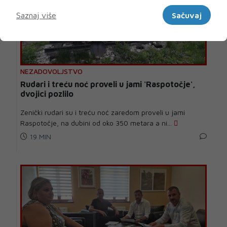
Marketinški
Saznaj više
Sačuvaj
NEZADOVOLJSTVO
Rudari i treću noć proveli u jami 'Raspotočje',
dvojici pozlilo
Zenički rudari su i treću noć zaredom proveli u jami
Raspotočje, na dubini od oko 350 metara a ni...
19 MIN