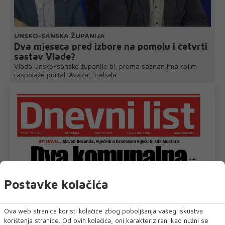
UNSKO-SANSKA ŽUPANIJA
Dva mjeseca pred izbore na pomolu i četvrti
sastav Vlade?
Vlada Unsko-sanske županije bi, prema saznanjima kojim
raspolaže portal 'Avaza', trebala...
Postavke kolačića
Ova web stranica koristi kolačiće zbog poboljšanja vašeg iskustva
korištenja stranice. Od ovih kolačića, oni karakterizirani kao nužni se