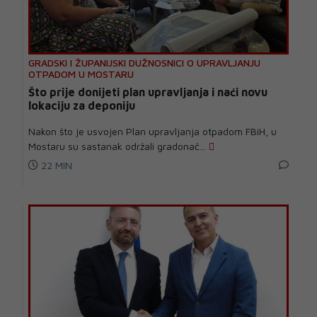
GRADSKI I ŽUPANIJSKI DUŽNOSNICI O UPRAVLJANJU
OTPADOM U MOSTARU
Što prije donijeti plan upravljanja i naći novu
lokaciju za deponiju
Nakon što je usvojen Plan upravljanja otpadom FBiH, u
Mostaru su sastanak održali gradonač...
22 MIN