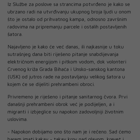
Iz Službe za poslove sa strancima potvrđeno je kako se
ubrzano radi na utvrđivanju ukupnog broja ljudi u onom
što je ostalo od prihvatnog kampa, odnosno završnim
radovima na pripremanju parcele i ostalih postavljenih
šatora.
Najavljeno je kako će već danas, ili najkasnije u toku
sutrašnjeg dana biti riješeno pitanje snabdijevanja
električnom energijom i pitkom vodom, dok volonteri
Crvenog križa Grada Bihaća i Unsko-sanskog kantona
(USK) od jutros rade na postavljanju velikog šatora u
kojem će se dijeliti prehrambeni obroci.
Privremeno je riješeno i pitanje sanitarnog čvora. Prvi
današnji prehrambeni obrok već je podijeljen, a i
migranti i izbjeglice su napokon zadovoljniji životnim
uslovima.
- Napokon dobijamo ono što nam je i rečeno. Sad ćemo
barem imati kakav - takav krov nad glavom, krevet i