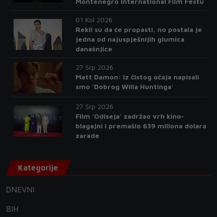
Montenegro International Film Festu
01 Kol 2026
Rekli su da će propasti, no postala je
jedna od najuspješnijih glumica
današnjice
27 Srp 2026
Matt Damon: Iz čistog očaja napisali
smo 'Dobrog Willa Huntinga'
27 Srp 2026
Film 'Odiseja' zadržao vrh kino-
blagajni i premašio 639 miliona dolara
zarade
Kategorije
DNEVNI
BIH