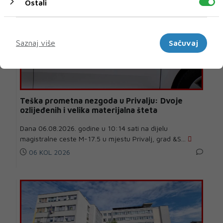
Ostali
Marketinški
Saznaj više
Sačuvaj
Teška prometna nezgoda u Privalju: Dvoje
ozlijeđenih i velika materijalna šteta
Dana 06.08.2026. godine u 10:14 sati na dijelu
magistralne ceste M-17.5 u mjestu Privalj, grad &S...
06 KOL 2026