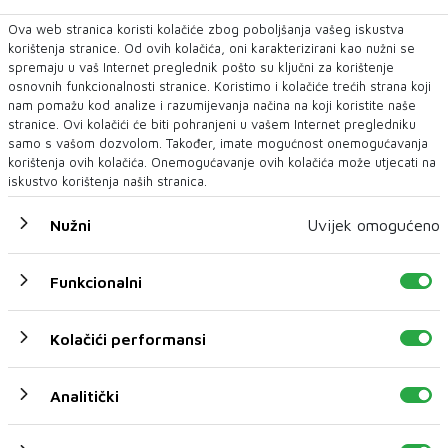
Crna kronika
Ova web stranica koristi kolačiće zbog poboljšanja vašeg iskustva
korištenja stranice. Od ovih kolačića, oni karakterizirani kao nužni se
spremaju u vaš Internet preglednik pošto su ključni za korištenje
osnovnih funkcionalnosti stranice. Koristimo i kolačiće trećih strana koji
nam pomažu kod analize i razumijevanja načina na koji koristite naše
stranice. Ovi kolačići će biti pohranjeni u vašem Internet pregledniku
samo s vašom dozvolom. Također, imate mogućnost onemogućavanja
korištenja ovih kolačića. Onemogućavanje ovih kolačića može utjecati na
iskustvo korištenja naših stranica.
Nužni
Uvijek omogućeno
POLICIJSKI SLUŽBENICI PU POSUŠJE
Funkcionalni
RASVIJETLILI KAZNENO DJELO KRAĐE
Policijski službenici PU Posušje rasvijetlili su kazneno
Kolačići performansi
djelo „Krađa“ iz članka 286. KZ FBiH poč...
4 H 18 MIN
Analitički