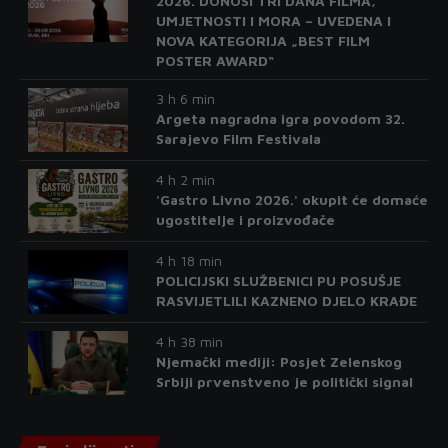
2026. DONOSI TRI DANA FILMA,
UMJETNOSTI I MORA – UVEDENA I
NOVA KATEGORIJA „BEST FILM
POSTER AWARD“
3 h 6 min
Argeta nagradna igra povodom 32.
Sarajevo Film Festivala
4 h 2 min
'Gastro Livno 2026.' okupit će domaće
ugostitelje i proizvođače
4 h 18 min
POLICIJSKI SLUŽBENICI PU POSUŠJE
RASVIJETLILI KAZNENO DJELO KRAĐE
4 h 38 min
Njemački mediji: Posjet Zelenskog
Srbiji prvenstveno je politički signal