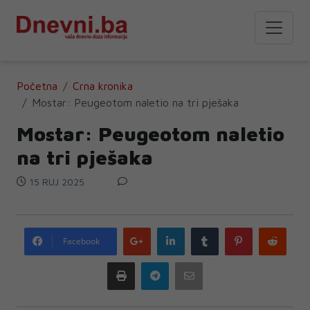
Početna
Crna kronika
Mostar: Peugeotom naletio na tri pješaka
Mostar: Peugeotom naletio
na tri pješaka
15 RUJ 2025
Google
LinkedIn
Tumblr
Pinterest
Redd
Facebook
plus
Print
Telegram
Email