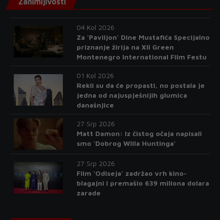
Zanimljivosti
04 Kol 2026
Za 'Paviljon' Dine Mustafića Specijalno
priznanje žirija na XII Green
Montenegro International Film Festu
01 Kol 2026
Rekli su da će propasti, no postala je
jedna od najuspješnijih glumica
današnjice
27 Srp 2026
Matt Damon: Iz čistog očaja napisali
smo 'Dobrog Willa Huntinga'
27 Srp 2026
Film 'Odiseja' zadržao vrh kino-
blagajni i premašio 639 miliona dolara
zarade