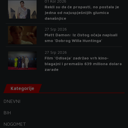
01 Kol 2026
Rekli su da će propasti, no postala je
jedna od najuspješnijih glumica
današnjice
27 Srp 2026
Matt Damon: Iz čistog očaja napisali
smo 'Dobrog Willa Huntinga'
27 Srp 2026
Film 'Odiseja' zadržao vrh kino-
blagajni i premašio 639 miliona dolara
zarade
Kategorije
DNEVNI
BIH
NOGOMET