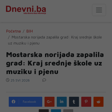
Početna
BIH
Mostarska norijada zapalila grad: Kraj srednje škole
uz muziku i pjenu
Mostarska norijada zapalila
grad: Kraj srednje škole uz
muziku i pjenu
25 SVI 2026
Google
LinkedIn
Tumblr
Pinterest
Redd
Facebook
plus