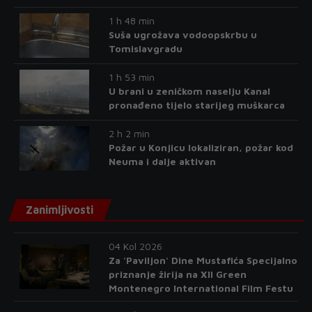
1 h 48 min
Suša ugrožava vodoopskrbu u
Tomislavgradu
1 h 53 min
U brani u zeničkom naselju Kanal
pronađeno tijelo starijeg muškarca
2 h 2 min
Požar u Konjicu lokaliziran, požar kod
Neuma i dalje aktivan
Zanimljivosti
04 Kol 2026
Za 'Paviljon' Dine Mustafića Specijalno
priznanje žirija na XII Green
Montenegro International Film Festu