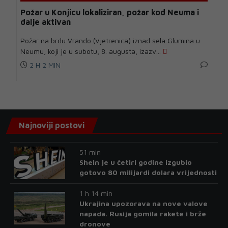
Požar u Konjicu lokaliziran, požar kod Neuma i
dalje aktivan
Požar na brdu Vrando (Vjetrenica) iznad sela Glumina u
Neumu, koji je u subotu, 8. augusta, izazv...
2 H 2 MIN
Najnoviji postovi
51 min
Shein je u četiri godine izgubio
gotovo 80 milijardi dolara vrijednosti
1 h 14 min
Ukrajina upozorava na nove valove
napada. Rusija gomila rakete i brže
dronove