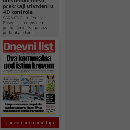
uništenom mesu,
prekršaji utvrđeni u
40 kontrola
SARAJEVO - U Federaciji
Bosne i Hercegovine ne
postoji jedinstvena baza
podataka o kontr...
U novom broju pročitajte