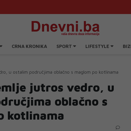
CRNA KRONIKA
SPORT
LIFESTYLE
BIZ
dro, u ostalim područjima oblačno s maglom po kotlinama
mlje jutros vedro, u
odručjima oblačno s
 kotlinama