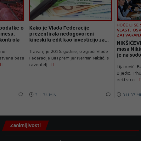
HOĆE LI SE
podatke o
Kako je Vlada Federacije
VLAST, OSV
 mesu,
prezentirala nedogovoreni
ZATVARANJE
 kontrola
kineski kredit kao investiciju za
NIKŠIĆEV
spas bolnica
masa Nikši
ne i
Travanj je 2026. godine, u zgradi Vlade
je na sudu
nstvena baza
Federacije BiH premijer Nermin Nikšić, s
mandata?
ravnatelj...
Lijanović, B
Bijedić, Trh
neki su o...
3 H 34 MIN
3 H 37 M
Zanimljivosti