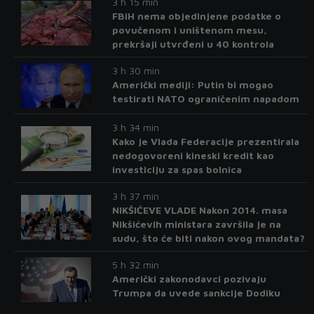
3 h 15 min
FBiH nema objedinjene podatke o
povučenom i uništenom mesu,
prekršaji utvrđeni u 40 kontrola
3 h 30 min
Američki mediji: Putin bi mogao
testirati NATO ograničenim napadom
3 h 34 min
Kako je Vlada Federacije prezentirala
nedogovoreni kineski kredit kao
investiciju za spas bolnica
3 h 37 min
NIKŠIĆEVE VLADE Nakon 2014. masa
Nikšićevih ministara završila je na
sudu, što će biti nakon ovog mandata?
5 h 32 min
Američki zakonodavci pozivaju
Trumpa da uvede sankcije Dodiku