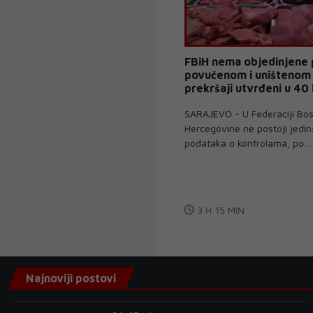
FBiH nema objedinjene 
povučenom i uništenom
prekršaji utvrđeni u 40
SARAJEVO - U Federaciji Bos
Hercegovine ne postoji jedi
podataka o kontrolama, po...
3 H 15 MIN
Najnoviji postovi