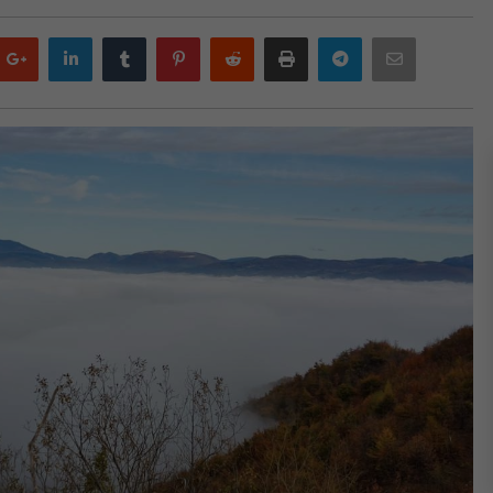
Google
LinkedIn
Tumblr
Pinterest
Reddit
Print
Telegram
Email
plus