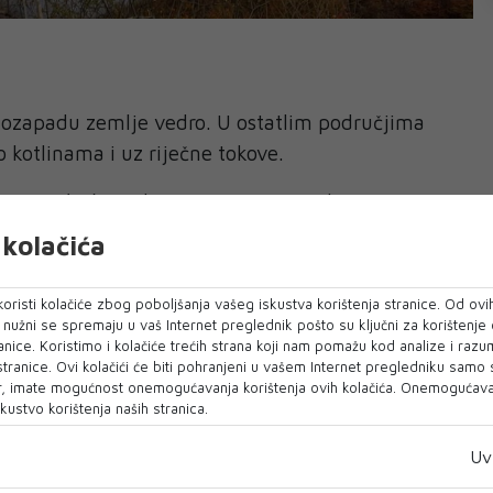
ugozapadu zemlje vedro. U ostatlim područjima
kotlinama i uz riječne tokove.
 sati (°C): Bjelašnica, Livno -1; Bihać 1; Drvar
4; Srebrenica 5; Bugojno, Doboj, Sanski Most,
kolačića
a 6; Bijeljina, Jajce, Prijedor 7; Banja Luka,
Atmosferski pritisak u Sarajevu iznosi 942 hPa, za
oristi kolačiće zbog poboljšanja vašeg iskustva korištenja stranice. Od ovih
lnog i lagano raste.
o nužni se spremaju u vaš Internet preglednik pošto su ključni za korištenje
anice. Koristimo i kolačiće trećih strana koji nam pomažu kod analize i razu
 stranice. Ovi kolačići će biti pohranjeni u vašem Internet pregledniku samo
ugozapadu preovladavati sunčano vrijeme, a u
, imate mogućnost onemogućavanja korištenja ovih kolačića. Onemogućavan
no uz postepeno razvedravanje tokom dana.
kustvo korištenja naših stranica.
jivog smjera. Dnevna temperatura zraka od 8 do
Uv