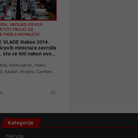
 SDA, UKOLIKO OSVOJI
ETITI TROJCI ZA
 FADILA NOVALIĆA?
E VLADE Nakon 2014.
ćevih ministara završila
, što će biti nakon ovog
ahilj, Radivojević, Helez,
ulj, Kaplan, Krajina, Čamber…
IN
Kategorije
DNEVNI