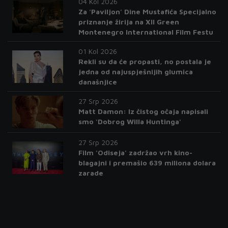
04 Kol 2026
Za 'Paviljon' Dine Mustafića Specijalno
priznanje žirija na XII Green
Montenegro International Film Festu
01 Kol 2026
Rekli su da će propasti, no postala je
jedna od najuspješnijih glumica
današnjice
27 Srp 2026
Matt Damon: Iz čistog očaja napisali
smo 'Dobrog Willa Huntinga'
27 Srp 2026
Film 'Odiseja' zadržao vrh kino-
blagajni i premašio 639 miliona dolara
zarade