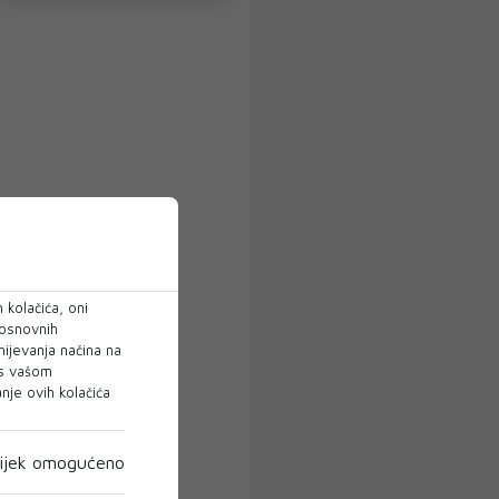
 kolačića, oni
 osnovnih
mijevanja načina na
 s vašom
je ovih kolačića
ijek omogućeno