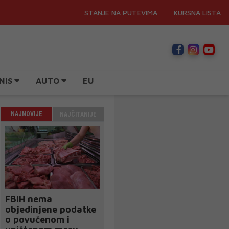
STANJE NA PUTEVIMA
KURSNA LISTA
NIS
AUTO
EU
NAJNOVIJE
NAJČITANIJE
FBiH nema
objedinjene podatke
o povučenom i