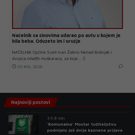
Načelnik sa sinovima udarao po autu u kojem je
bila beba. Oduzeto im i oružje
NAČELNIK Općine Sveti Ivan Žabno Nenad Bošnjak i
dvojica mlađih muškaraca, za koje ...
05 KOL 2026
Najnoviji postovi
3 h 8 min
'Komunalno' Mostar tužiteljstvu
podnijelo još dvije kaznene prijave