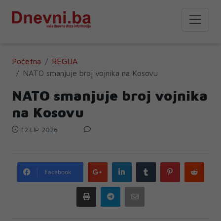
Početna
REGIJA
NATO smanjuje broj vojnika na Kosovu
NATO smanjuje broj vojnika
na Kosovu
12 LIP 2026
Google
LinkedIn
Tumblr
Pinterest
Redd
Facebook
plus
Print
Telegram
Email