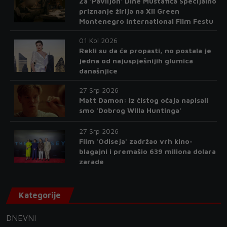
Za 'Paviljon' Dine Mustafića Specijalno
priznanje žirija na XII Green
Montenegro International Film Festu
01 Kol 2026
Rekli su da će propasti, no postala je
jedna od najuspješnijih glumica
današnjice
27 Srp 2026
Matt Damon: Iz čistog očaja napisali
smo 'Dobrog Willa Huntinga'
27 Srp 2026
Film 'Odiseja' zadržao vrh kino-
blagajni i premašio 639 miliona dolara
zarade
Kategorije
DNEVNI