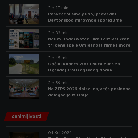
3 h 17 min
Posvećeni smo punoj provedbi
Daytonskog mirovnog sporazuma
3 h 33 min
Neum Underwater Film Festival kroz
tri dana spaja umjetnost filma i more
3 h 45 min
Općini Kupres 200 tisuća eura za
izgradnju vatrogasnog doma
3 h 59 min
Na ZEPS 2026 dolazi najveća poslovna
delegacija iz Libije
Zanimljivosti
04 Kol 2026