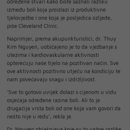
određene stvari kako biste saznali razliku
između boli koja proizlazi iz produktivne
tjelovježbe i one koja je posljedica ozljede,
piše Cleveland Clinic.
Naprimjer, prema akupunkturistici, dr. Thuy
Kim Nguyen, uobičajeno je to da vježbanje s
utezima i kardiovaskularne aktivnosti
opterećuju naše tijelo na pozitivan način. Sve
ove aktivnosti pozitivno utječu na kondiciju te
nam povećavaju snagu i izdržljivost.
'Sve to gotovo uvijek dolazi s cijenom u vidu
osjećaja određene razine boli. Ali to je
drugačija vrsta boli od one koja vam govori da
nešto nije u redu', rekla je.
Dr. Nguyen objašnjava koje su to važne razlike