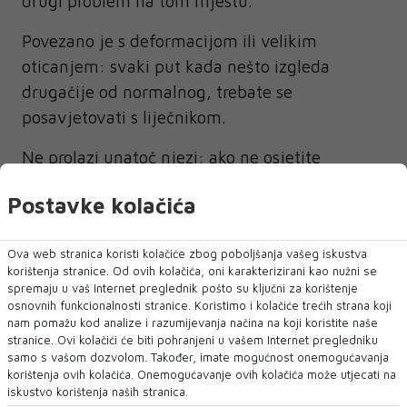
drugi problem na tom mjestu.
Povezano je s deformacijom ili velikim
oticanjem: svaki put kada nešto izgleda
drugačije od normalnog, trebate se
posavjetovati s liječnikom.
Ne prolazi unatoč njezi: ako ne osjetite
olakšanje nakon nekoliko dana odmora, leda ili
Postavke kolačića
protuupalnih lijekova koji se izdaju bez
recepta, nazovite svog liječnika.
Ova web stranica koristi kolačiće zbog poboljšanja vašeg iskustva
korištenja stranice. Od ovih kolačića, oni karakterizirani kao nužni se
Stalna bol: ako bol nikada ne prestaje ili se
spremaju u vaš Internet preglednik pošto su ključni za korištenje
pogoršava, uvijek to trebate provjeriti.
osnovnih funkcionalnosti stranice. Koristimo i kolačiće trećih strana koji
nam pomažu kod analize i razumijevanja načina na koji koristite naše
Uključuje pritisak i modrice: pripazite na to
stranice. Ovi kolačići će biti pohranjeni u vašem Internet pregledniku
samo s vašom dozvolom. Također, imate mogućnost onemogućavanja
kad se to događa, osobito ako se često
korištenja ovih kolačića. Onemogućavanje ovih kolačića može utjecati na
pojavljuje, jer modrice su znak drugog
iskustvo korištenja naših stranica.