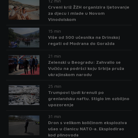
12 min
Crveni križ ŽZH organizira ljetovanje
za djecu i mlade u Novom
Vinodolskom
15 min
Više od 500 učesnika na Drinskoj
regati od Modrana do Goražda
21 min
Zelenski u Beogradu: Zahvalio se
Vučiću na podršci koju Srbija pruža
ukrajinskom narodu
25 min
Trumpovi ljudi krenuli po
grenlandsku naftu. Stiglo im ozbiljno
upozorenje
31 min
Dron s velikom količinom eksploziva
ušao u članicu NATO-a. Eksplodirao
kod plinovoda