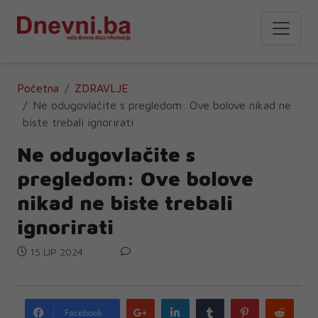
Početna
ZDRAVLJE
Ne odugovlačite s pregledom: Ove bolove nikad ne
biste trebali ignorirati
Ne odugovlačite s
pregledom: Ove bolove
nikad ne biste trebali
ignorirati
15 LIP 2024
Google
LinkedIn
Tumblr
Pinterest
Redd
Facebook