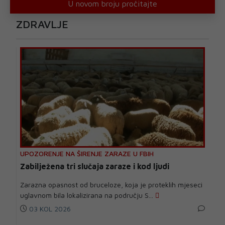
U novom broju pročitajte
ZDRAVLJE
UPOZORENJE NA ŠIRENJE ZARAZE U FBIH
Zabilježena tri slučaja zaraze i kod ljudi
Zarazna opasnost od bruceloze, koja je proteklih mjeseci
uglavnom bila lokalizirana na području S...
03 KOL 2026