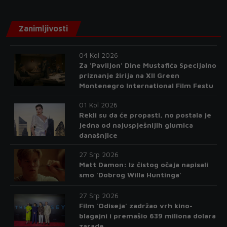
Zanimljivosti
04 Kol 2026
Za 'Paviljon' Dine Mustafića Specijalno
priznanje žirija na XII Green
Montenegro International Film Festu
01 Kol 2026
Rekli su da će propasti, no postala je
jedna od najuspješnijih glumica
današnjice
27 Srp 2026
Matt Damon: Iz čistog očaja napisali
smo 'Dobrog Willa Huntinga'
27 Srp 2026
Film 'Odiseja' zadržao vrh kino-
blagajni i premašio 639 miliona dolara
zarade