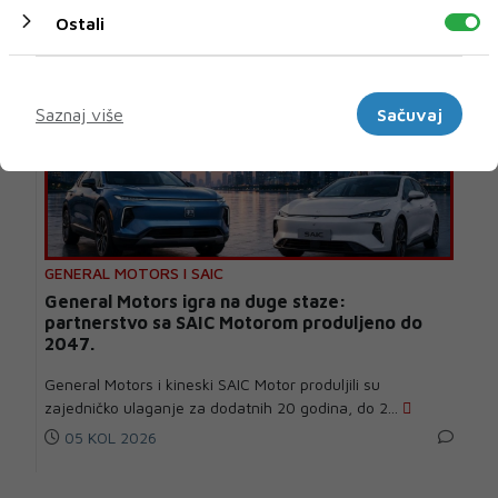
Ostali
Marketinški
Saznaj više
Sačuvaj
GENERAL MOTORS I SAIC
General Motors igra na duge staze:
partnerstvo sa SAIC Motorom produljeno do
2047.
General Motors i kineski SAIC Motor produljili su
zajedničko ulaganje za dodatnih 20 godina, do 2...
05 KOL 2026