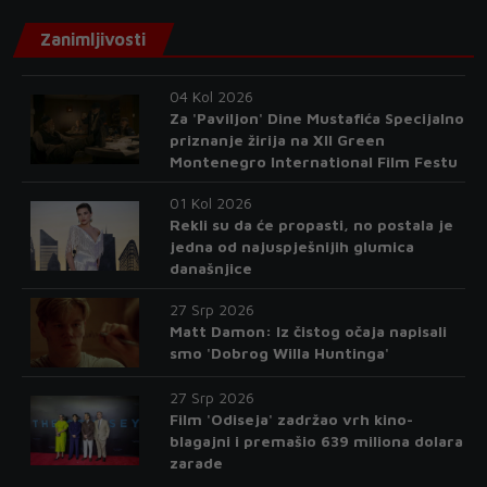
Zanimljivosti
04 Kol 2026
Za 'Paviljon' Dine Mustafića Specijalno
priznanje žirija na XII Green
Montenegro International Film Festu
01 Kol 2026
Rekli su da će propasti, no postala je
jedna od najuspješnijih glumica
današnjice
27 Srp 2026
Matt Damon: Iz čistog očaja napisali
smo 'Dobrog Willa Huntinga'
27 Srp 2026
Film 'Odiseja' zadržao vrh kino-
blagajni i premašio 639 miliona dolara
zarade