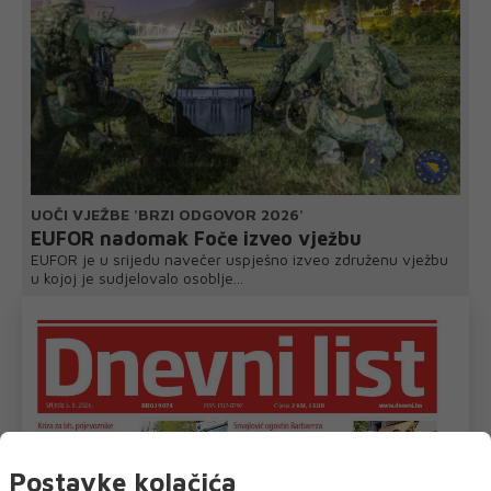
UOČI VJEŽBE 'BRZI ODGOVOR 2026'
EUFOR nadomak Foče izveo vježbu
EUFOR je u srijedu navečer uspješno izveo združenu vježbu
u kojoj je sudjelovalo osoblje...
Postavke kolačića