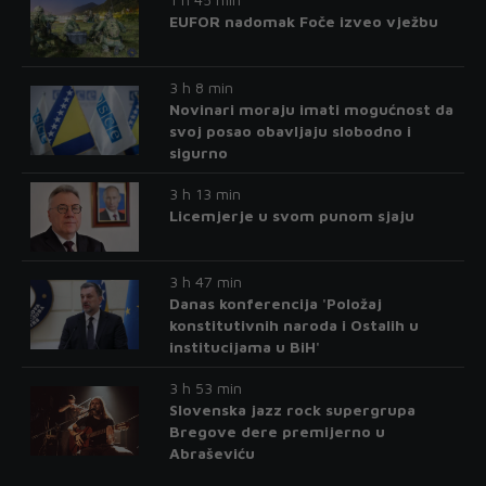
EUFOR nadomak Foče izveo vježbu
3 h 8 min
Novinari moraju imati mogućnost da
svoj posao obavljaju slobodno i
sigurno
3 h 13 min
Licemjerje u svom punom sjaju
3 h 47 min
Danas konferencija 'Položaj
konstitutivnih naroda i Ostalih u
institucijama u BiH'
3 h 53 min
Slovenska jazz rock supergrupa
Bregove dere premijerno u
Abraševiću