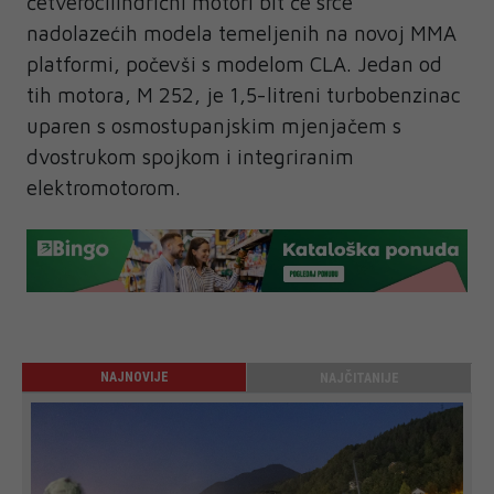
četverocilindrični motori bit će srce
nadolazećih modela temeljenih na novoj MMA
platformi, počevši s modelom CLA. Jedan od
tih motora, M 252, je 1,5-litreni turbobenzinac
uparen s osmostupanjskim mjenjačem s
dvostrukom spojkom i integriranim
elektromotorom.
NAJNOVIJE
NAJČITANIJE