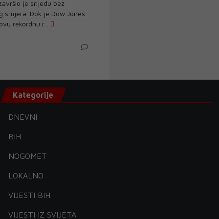
završio je srijedu bez
g smjera. Dok je Dow Jones
vu rekordnu r...
Kategorije
DNEVNI
BIH
NOGOMET
LOKALNO
VIJESTI BIH
VIJESTI IZ SVIJETA