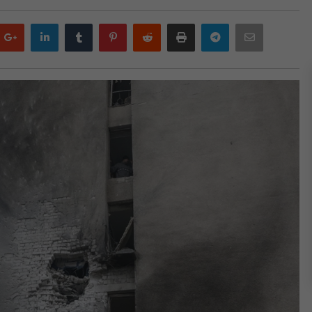
Google
LinkedIn
Tumblr
Pinterest
Reddit
Print
Telegram
Email
plus