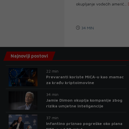
okupljanje vodećih američ...
34 MIN
Najnoviji postovi
22 min
Prevaranti koriste MiCA-u kao mamac
za krađu kriptoimovine
34 min
Jamie Dimon okuplja kompanije zbog
rizika umjetne inteligencije
37 min
Infantino priznao pogreške oko plana