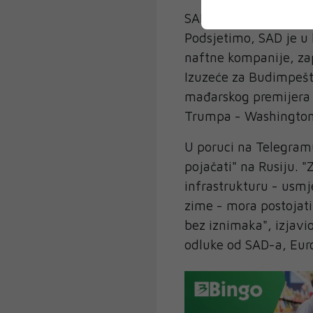
SAD prošli mjesec san
Podsjetimo, SAD je u 
naftne kompanije, zap
Izuzeće za Budimpeštu
mađarskog premijera 
Trumpa - Washington
U poruci na Telegramu
pojačati" na Rusiju. 
infrastrukturu - usmj
zime - mora postojati 
bez iznimaka", izjavi
odluke od SAD-a, Euro