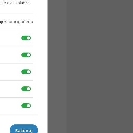
je ovih kolačića
ijek omogućeno
Sačuvaj