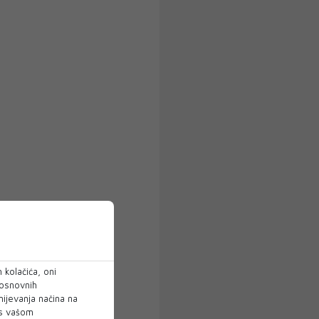
 kolačića, oni
 osnovnih
mijevanja načina na
 s vašom