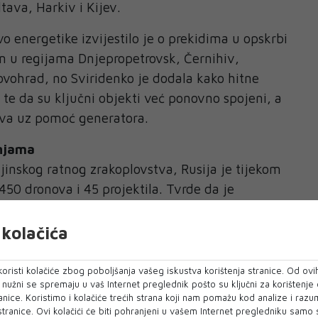
tava, Harkiv i Kijev.
o energetike izvijestilo je o prekidima u opskrbi
m u regijama Dnjepropetrovsk, Černihiv,
rovohrad, no Sviridenko je dodala kako hitne
 te da su ključni objekti već ponovno spojeni, a
va uz pomoć generatora.
dnjama
inskog ratnog zrakoplovstva, Rusija je tijekom
 450 dronova i 45 projektila. Tvrde da je
jela srušiti devet projektila i 406 dronova.
kolačića
 ministarstvo obrane priopćilo je da su njihove
inskih dronova. Rusija i dalje ustraje na tvrdnji
oristi kolačiće zbog poboljšanja vašeg iskustva korištenja stranice. Od ovih
a energetsku infrastrukturu usmjereni isključivo
o nužni se spremaju u vaš Internet preglednik pošto su ključni za korištenje
anice. Koristimo i kolačiće trećih strana koji nam pomažu kod analize i razu
 stranice. Ovi kolačići će biti pohranjeni u vašem Internet pregledniku samo