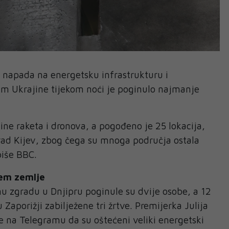
napada na energetsku infrastrukturu i
em Ukrajine tijekom noći je poginulo najmanje
otine raketa i dronova, a pogođeno je 25 lokacija,
grad Kijev, zbog čega su mnoga područja ostala
piše BBC.
jem zemlje
 zgradu u Dnjipru poginule su dvije osobe, a 12
 Zaporižji zabilježene tri žrtve. Premijerka Julija
je na Telegramu da su oštećeni veliki energetski