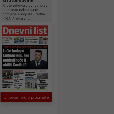
kriptoimovine
Kripto prijevare ponovno su
u porastu nakon pune
primjene europske uredbe
MiCA. Prevaran...
U novom broju pročitajte