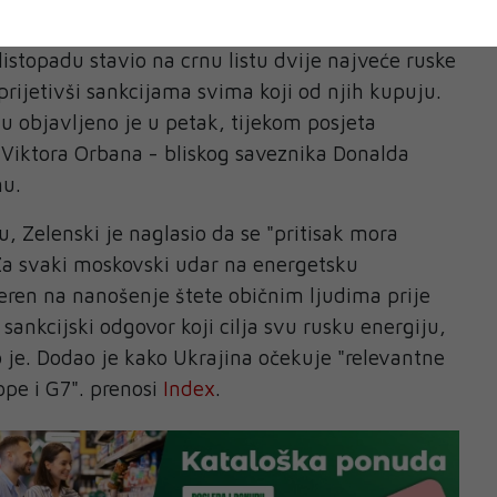
kcionirao dvije najveće ruske naftne kompanije
listopadu stavio na crnu listu dvije najveće ruske
rijetivši sankcijama svima koji od njih kupuju.
 objavljeno je u petak, tijekom posjeta
Viktora Orbana - bliskog saveznika Donalda
u.
, Zelenski je naglasio da se "pritisak mora
"Za svaki moskovski udar na energetsku
eren na nanošenje štete običnim ljudima prije
sankcijski odgovor koji cilja svu rusku energiju,
o je. Dodao je kako Ukrajina očekuje "relevantne
pe i G7". prenosi
Index
.