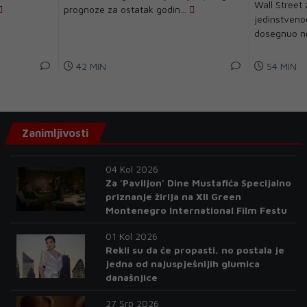
Wall Street 
prognoze za ostatak godin...
jedinstveno
dosegnuo no
42 MIN
54 MIN
Zanimljivosti
04 Kol 2026
Za 'Paviljon' Dine Mustafića Specijalno
priznanje žirija na XII Green
Montenegro International Film Festu
01 Kol 2026
Rekli su da će propasti, no postala je
jedna od najuspješnijih glumica
današnjice
27 Srp 2026