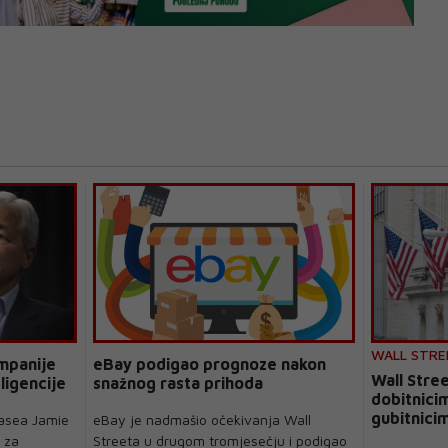
WALL STRE
mpanije
eBay podigao prognoze nakon
Wall Stre
ligencije
snažnog rasta prihoda
dobitnici
gubitnici
hasea Jamie
eBay je nadmašio očekivanja Wall
 za
Streeta u drugom tromjesečju i podigao