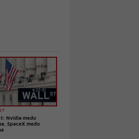
ET
et: Nvidia među
ma, SpaceX među
ma