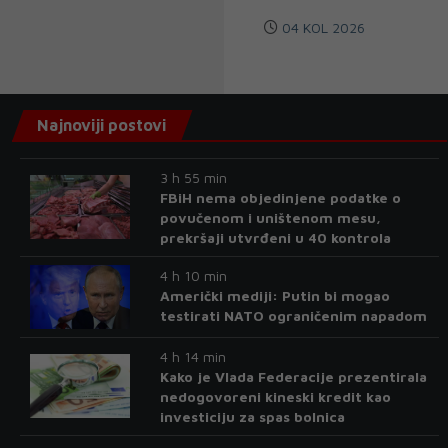
04 KOL 2026
Najnoviji postovi
3 h 55 min
FBiH nema objedinjene podatke o
povučenom i uništenom mesu,
prekršaji utvrđeni u 40 kontrola
4 h 10 min
Američki mediji: Putin bi mogao
testirati NATO ograničenim napadom
4 h 14 min
Kako je Vlada Federacije prezentirala
nedogovoreni kineski kredit kao
investiciju za spas bolnica