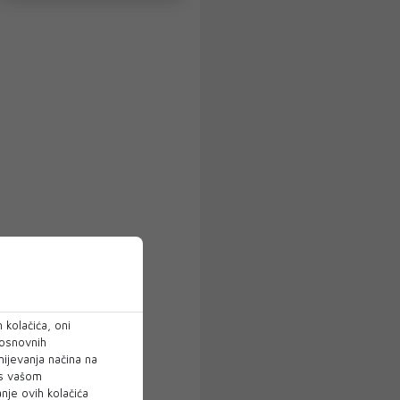
 kolačića, oni
 osnovnih
mijevanja načina na
 s vašom
je ovih kolačića