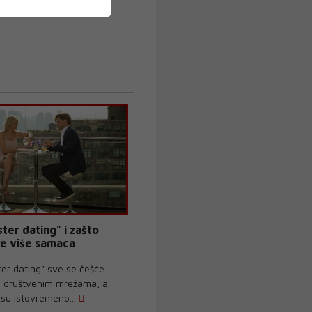
ster dating" i zašto
ve više samaca
er dating" sve se češće
 društvenim mrežama, a
ksu istovremeno...