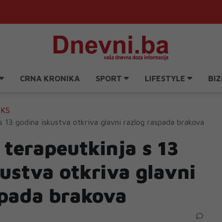
CRNA KRONIKA
SPORT
LIFESTYLE
BIZ
EKS
s 13 godina iskustva otkriva glavni razlog raspada brakova
 terapeutkinja s 13
ustva otkriva glavni
spada brakova