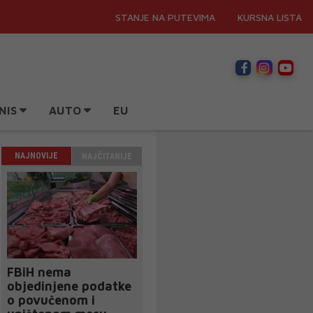
STANJE NA PUTEVIMA
KURSNA LISTA
NIS
AUTO
EU
NAJNOVIJE
NAJČITANIJE
FBiH nema
objedinjene podatke
o povučenom i