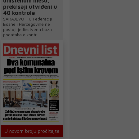
uništenom mesu,
prekršaji utvrđeni u
40 kontrola
SARAJEVO - U Federaciji
Bosne i Hercegovine ne
postoji jedinstvena baza
podataka o kontr...
U novom broju pročitajte