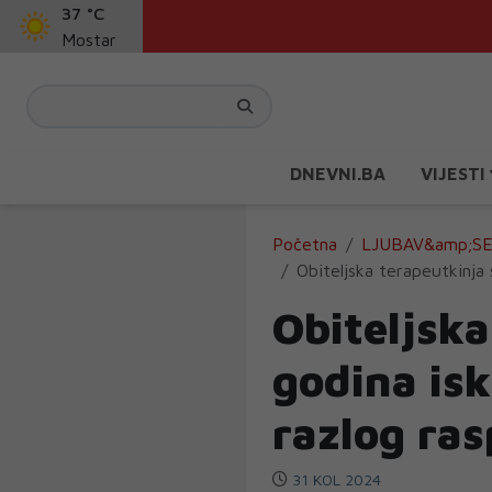
37 °C
Mostar
DNEVNI.BA
VIJESTI
Početna
LJUBAV&amp;S
Obiteljska terapeutkinja 
Obiteljska
godina isk
razlog ra
31 KOL 2024