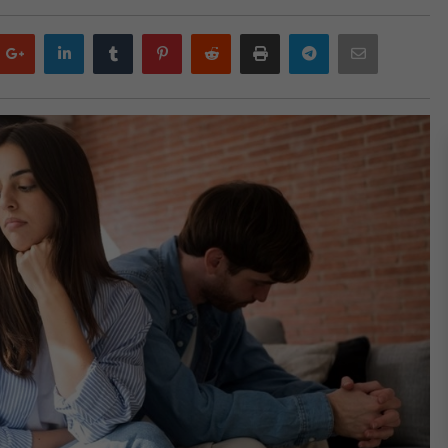
Google
LinkedIn
Tumblr
Pinterest
Reddit
Print
Telegram
Email
plus