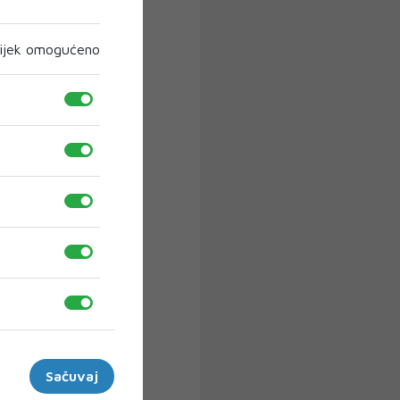
ijek omogućeno
Sačuvaj