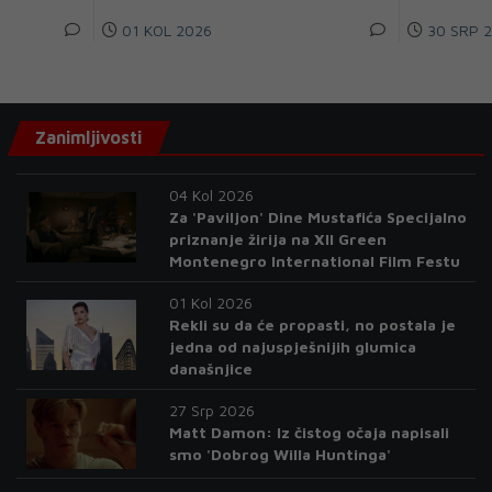
01 KOL 2026
30 SRP 
Zanimljivosti
04 Kol 2026
Za 'Paviljon' Dine Mustafića Specijalno
priznanje žirija na XII Green
Montenegro International Film Festu
01 Kol 2026
Rekli su da će propasti, no postala je
jedna od najuspješnijih glumica
današnjice
27 Srp 2026
Matt Damon: Iz čistog očaja napisali
smo 'Dobrog Willa Huntinga'