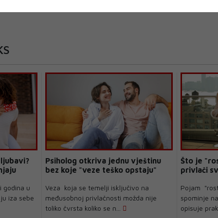
KS
ljubavi?
Psiholog otkriva jednu vještinu
Što je "ro
njaju
bez koje "veze teško opstaju"
privlači s
i godina u
Veza koja se temelji isključivo na
Pojam "rost
ju iza sebe
međusobnoj privlačnosti možda nije
spominje na
toliko čvrsta koliko se n...
opisuje pra