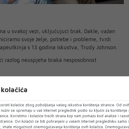
na u svakoj vezi, uključujući brak. Dakle, važan
niciramo svoje želje, potrebe i probleme, tvrdi
erapeutkinja s 13 godina iskustva, Trudy Johnson.
eći razlog neuspjeha braka nesposobnost
rđuju. Nije u pitanju koliko se pojedinci dobro
kolačića
 je zabavno biti zajedno. Riječ je o onoj strašnoj
boje - sukob
", rekla je za YourTango.
oristi kolačiće zbog poboljšanja vašeg iskustva korištenja stranice. Od ovih
pokazatelj sretne veze razina predanosti koju
o nužni se spremaju u vaš Internet preglednik pošto su ključni za korištenje
anice. Koristimo i kolačiće trećih strana koji nam pomažu kod analize i razu
artnera, prema studiji Sveučilišta Princeton.
 stranice. Ovi kolačići će biti pohranjeni u vašem Internet pregledniku samo
, imate mogućnost onemogućavanja korištenja ovih kolačića. Onemogućavan