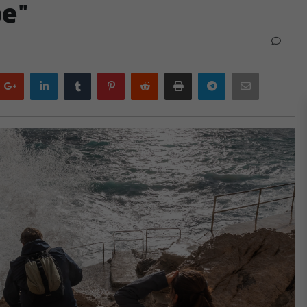
be"
Google
LinkedIn
Tumblr
Pinterest
Reddit
Print
Telegram
Email
plus