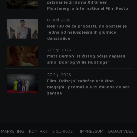
priznanje žirija na XII Green
Montenegro International Film Festu
01 Kol 2026
Rekli su da će propasti, no postala je
jedna od najuspješnijih glumica
današnjice
27 Srp 2026
Matt Damon: Iz čistog očaja napisali
smo 'Dobrog Willa Huntinga'
27 Srp 2026
Film 'Odiseja' zadržao vrh kino-
blagajni i premašio 639 miliona dolara
zarade
MARKETING
KONTAKT
SIGURNOST
IMPRESSUM
DOJAVI VIJEST