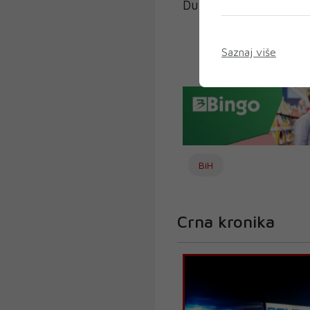
Dubrovački vjesnik.
Saznaj više
BiH
Crna kronika