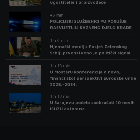
ugostitelje i proizvođače
46 min
POLICIJSKI SLUŽBENICI PU POSUŠJE
RASVIJETLILI KAZNENO DJELO KRAĐE
1 h 6 min
Njemački mediji: Posjet Zelenskog
Srbiji prvenstveno je politički signal
1 h 13 min
U Mostaru konferencija o novoj
financijskoj perspektivi Europske unije
2028.–2034.
1 h 18 min
U Sarajevu počelo saobraćati 10 novih
ISUZU autobusa