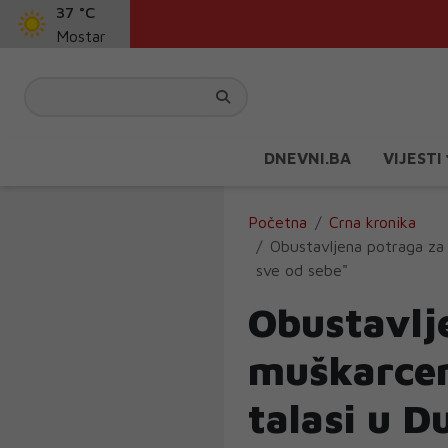
37 °C
Mostar
DNEVNI.BA
VIJESTI
Početna
Crna kronika
Obustavljena potraga za
sve od sebe"
Obustavlj
muškarcem
talasi u 