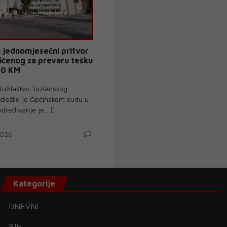
 jednomjesečni pritvor
ičenog za prevaru tešku
00 KM
tužilaštvo Tuzlanskog
dložilo je Općinskom sudu u
dređivanje je...
026
Kategorije
DNEVNI
BIH