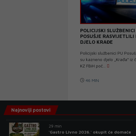
POLICIJSKI SLUŽBENICI
POSUŠJE RASVIJETLIL
DJELO KRAĐE
Policijski službenici PU Posušj
su kazneno djelo „Krađa“ iz 
KZ FBiH poč...
46 MIN
Najnoviji postovi
29 min
'Gastro Livno 2026.' okupit će domaće