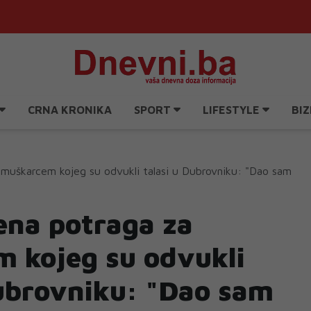
CRNA KRONIKA
SPORT
LIFESTYLE
BIZ
 muškarcem kojeg su odvukli talasi u Dubrovniku: "Dao sam
ena potraga za
 kojeg su odvukli
Dubrovniku: "Dao sam