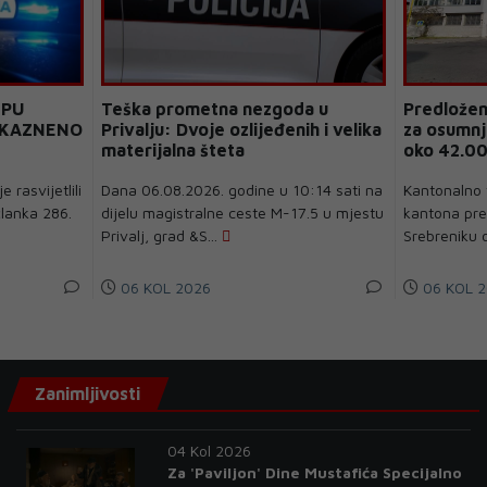
 PU
Teška prometna nezgoda u
Predložen
I KAZNENO
Privalju: Dvoje ozlijeđenih i velika
za osumnj
materijalna šteta
oko 42.0
e rasvijetlili
Dana 06.08.2026. godine u 10:14 sati na
Kantonalno 
članka 286.
dijelu magistralne ceste M-17.5 u mjestu
kantona pre
Privalj, grad &S...
Srebreniku o
06 KOL 2026
06 KOL 2
Zanimljivosti
04 Kol 2026
Za 'Paviljon' Dine Mustafića Specijalno