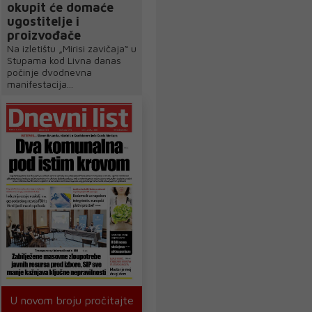
okupit će domaće
ugostitelje i
proizvođače
Na izletištu „Mirisi zavičaja“ u
Stupama kod Livna danas
počinje dvodnevna
manifestacija...
U novom broju pročitajte