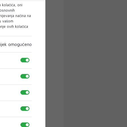
 kolačića, oni
 osnovnih
mijevanja načina na
 s vašom
je ovih kolačića
ijek omogućeno