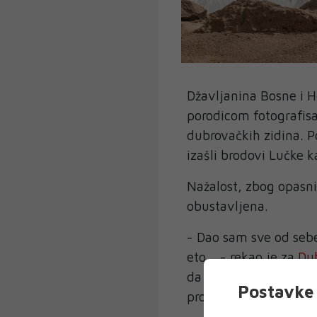
Džavljanina Bosne i H
porodicom fotografis
dubrovačkih zidina. P
izašli brodovi Lučke k
Nažalost, zbog opasni
obustavljena.
- Dao sam sve od sebe
eto… - rekao je za
Dub
da ne odustaje od po
Postavke 
pronalaska osobe.