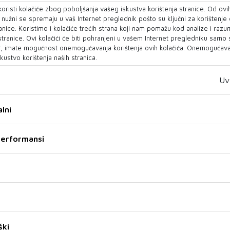
prije otprilike dva sata bio na kupalištu Buža sa
oristi kolačiće zbog poboljšanja vašeg iskustva korištenja stranice. Od ovih
o nužni se spremaju u vaš Internet preglednik pošto su ključni za korištenje
škarca snažno povukao talas i odnio u more.
anice. Koristimo i kolačiće trećih strana koji nam pomažu kod analize i razu
 stranice. Ovi kolačići će biti pohranjeni u vašem Internet pregledniku samo
e ništa, talasi su viši od sedam metara, drugi su
, imate mogućnost onemogućavanja korištenja ovih kolačića. Onemogućavan
orati spašavati. Prebio mi je barku s prove, skoro
kustvo korištenja naših stranica.
ačine pokušavao nešto učiniti, ali, nažalost,
Uv
 i gaće za koje se potvrdilo da pripadaju tom
i je što nisu odnijeli dvojicu dječaka koji su bili
lni
da nade nema - rekao je Radić.
 je iscrpio sve mogućnosti, da se digne
 performansi
akog vjetra to nije bilo moguće, pa su svi, nakon
kušaja spašavanja, morali odustati.
i odjelo, vežite me, ali nisu dozvolili. Stvarno
ta po ovakvom nevremenu. Ovo je prvi put u
 od sebe i nisam uspio - kazao je Radić, prenosi
ški