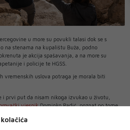
ercegovine u more su povukli talasi dok se s
ao na stenama na kupalištu Buža, podno
okrenuta je akcija spašavanja, a na more su
apetanije i policije te HGSS.
h vremenskih uslova potraga je morala biti
 i prvi put da nisam nikoga izvukao u životu,
rovački vjesnik
Dominko Radić, poznat po tome
trage dok god postoji i najmanja mogućnost
kolačića