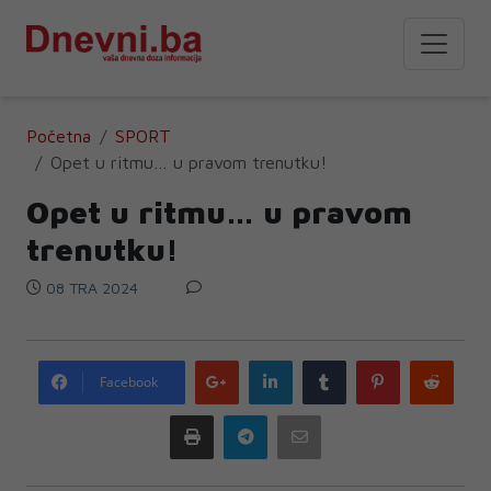
Početna
SPORT
Opet u ritmu… u pravom trenutku!
Opet u ritmu… u pravom
trenutku!
08 TRA 2024
Google
LinkedIn
Tumblr
Pinterest
Redd
Facebook
plus
Print
Telegram
Email