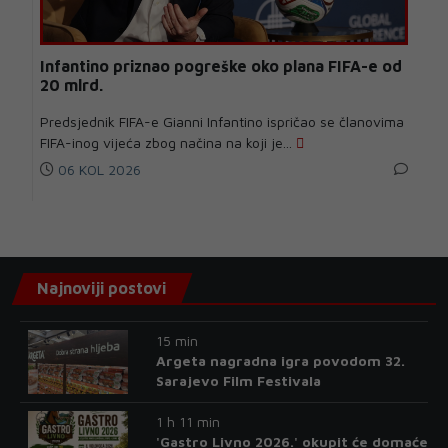
Infantino priznao pogreške oko plana FIFA-e od
20 mlrd.
Predsjednik FIFA-e Gianni Infantino ispričao se članovima
FIFA-inog vijeća zbog načina na koji je...
06 KOL 2026
Najnoviji postovi
15 min
Argeta nagradna igra povodom 32.
Sarajevo Film Festivala
1 h 11 min
'Gastro Livno 2026.' okupit će domaće