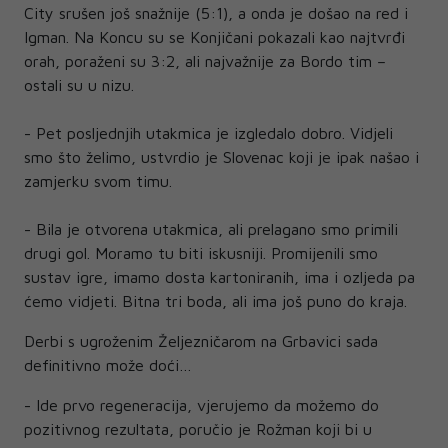
City srušen još snažnije (5:1), a onda je došao na red i
Igman. Na Koncu su se Konjičani pokazali kao najtvrđi
orah, poraženi su 3:2, ali najvažnije za Bordo tim –
ostali su u nizu.
- Pet posljednjih utakmica je izgledalo dobro. Vidjeli
smo što želimo, ustvrdio je Slovenac koji je ipak našao i
zamjerku svom timu.
- Bila je otvorena utakmica, ali prelagano smo primili
drugi gol. Moramo tu biti iskusniji. Promijenili smo
sustav igre, imamo dosta kartoniranih, ima i ozljeda pa
ćemo vidjeti. Bitna tri boda, ali ima još puno do kraja.
Derbi s ugroženim Željezničarom na Grbavici sada
definitivno može doći…
- Ide prvo regeneracija, vjerujemo da možemo do
pozitivnog rezultata, poručio je Rožman koji bi u