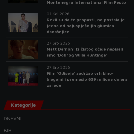
Montenegro International Film Festu
01 Kol 2026
Rekli su da će propasti, no postala je
jedna od najuspješnijih glumica
današnjice
27 Srp 2026
Matt Damon: Iz čistog očaja napisali
smo 'Dobrog Willa Huntinga'
27 Srp 2026
Film 'Odiseja' zadržao vrh kino-
blagajni i premašio 639 miliona dolara
zarade
Kategorije
DNEVNI
BIH