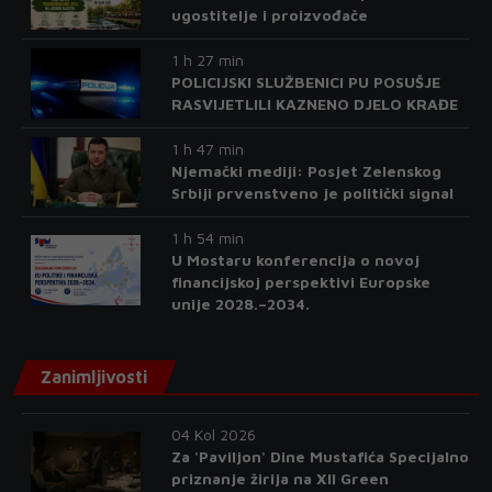
ugostitelje i proizvođače
1 h 27 min
POLICIJSKI SLUŽBENICI PU POSUŠJE
RASVIJETLILI KAZNENO DJELO KRAĐE
1 h 47 min
Njemački mediji: Posjet Zelenskog
Srbiji prvenstveno je politički signal
1 h 54 min
U Mostaru konferencija o novoj
financijskoj perspektivi Europske
unije 2028.–2034.
Zanimljivosti
04 Kol 2026
Za 'Paviljon' Dine Mustafića Specijalno
priznanje žirija na XII Green