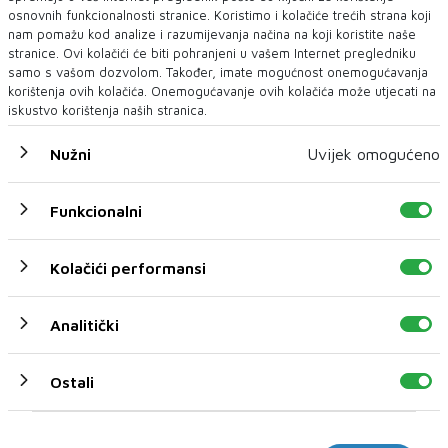
osnovnih funkcionalnosti stranice. Koristimo i kolačiće trećih strana koji
nam pomažu kod analize i razumijevanja načina na koji koristite naše
stranice. Ovi kolačići će biti pohranjeni u vašem Internet pregledniku
samo s vašom dozvolom. Također, imate mogućnost onemogućavanja
U CILJU ZAŠTITE IMOVINE, ZAKONITOSTI POSLOVANJA I
korištenja ovih kolačića. Onemogućavanje ovih kolačića može utjecati na
INTERESA PODUZEĆA
iskustvo korištenja naših stranica.
'Komunalno' Mostar tužiteljstvu podnijelo
još dvije kaznene prijave
Nužni
Uvijek omogućeno
Zbog sumnje u lažno predstavljanje i sumnje na počinjenje
kaznenih djela kojima je prouz...
Funkcionalni
Kolačići performansi
Analitički
Ostali
Marketinški