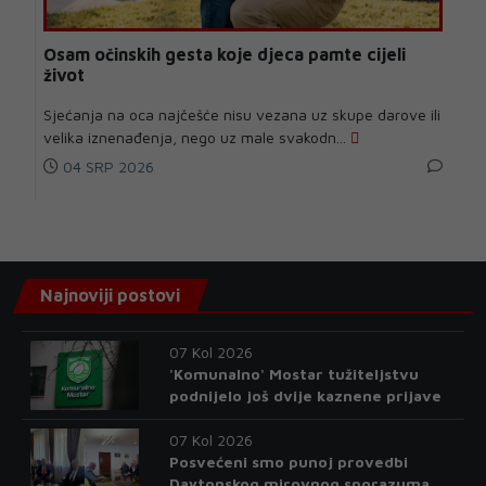
Osam očinskih gesta koje djeca pamte cijeli
život
Sjećanja na oca najčešće nisu vezana uz skupe darove ili
velika iznenađenja, nego uz male svakodn...
04 SRP 2026
Najnoviji postovi
07 Kol 2026
'Komunalno' Mostar tužiteljstvu
podnijelo još dvije kaznene prijave
07 Kol 2026
Posvećeni smo punoj provedbi
Daytonskog mirovnog sporazuma