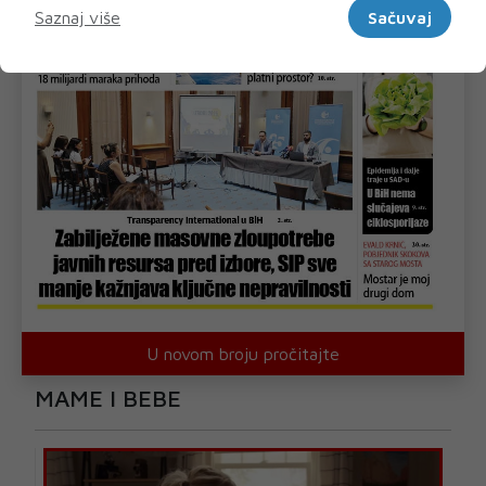
Saznaj više
Sačuvaj
U novom broju pročitajte
MAME I BEBE