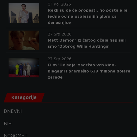
01 Kol 2026
Rekli su da će propasti, no postala je
jedna od najuspješnijih glumica
današnjice
27 Srp 2026
Matt Damon: Iz čistog očaja napisali
smo 'Dobrog Willa Huntinga'
27 Srp 2026
Film 'Odiseja' zadržao vrh kino-
blagajni i premašio 639 miliona dolara
zarade
Kategorije
DNEVNI
BIH
NOGOMET