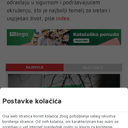
odrastaju u sigurnom i podržavajućem
okruženju, što je najbolji temelj za sretan i
uspješan život, piše
index
.
NAJNOVIJE
NAJČITANIJE
Postavke kolačića
Ova web stranica koristi kolačiće zbog poboljšanja vašeg iskustva
korištenja stranice. Od ovih kolačića, oni karakterizirani kao nužni se
spremaju u vaš Internet preglednik pošto su ključni za korištenje