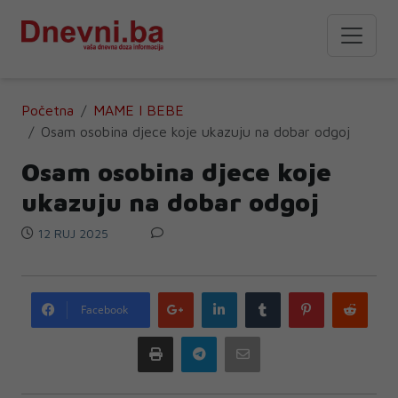
Početna
MAME I BEBE
Osam osobina djece koje ukazuju na dobar odgoj
Osam osobina djece koje
ukazuju na dobar odgoj
12 RUJ 2025
Google
LinkedIn
Tumblr
Pinterest
Redd
Facebook
plus
Print
Telegram
Email