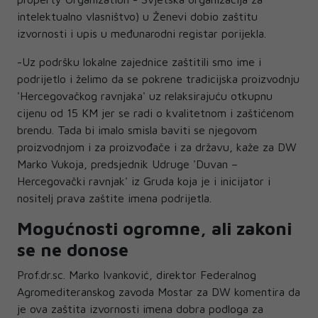
intelektualno vlasništvo) u Ženevi dobio zaštitu
izvornosti i upis u međunarodni registar porijekla.
-Uz podršku lokalne zajednice zaštitili smo ime i
podrijetlo i želimo da se pokrene tradicijska proizvodnju
'Hercegovačkog ravnjaka' uz relaksirajuću otkupnu
cijenu od 15 KM jer se radi o kvalitetnom i zaštićenom
brendu. Tada bi imalo smisla baviti se njegovom
proizvodnjom i za proizvođače i za državu, kaže za DW
Marko Vukoja, predsjednik Udruge 'Duvan –
Hercegovački ravnjak' iz Gruda koja je i inicijator i
nositelj prava zaštite imena podrijetla.
Mogućnosti ogromne, ali zakoni
se ne donose
Prof.dr.sc. Marko Ivanković, direktor Federalnog
Agromediteranskog zavoda Mostar za DW komentira da
je ova zaštita izvornosti imena dobra podloga za