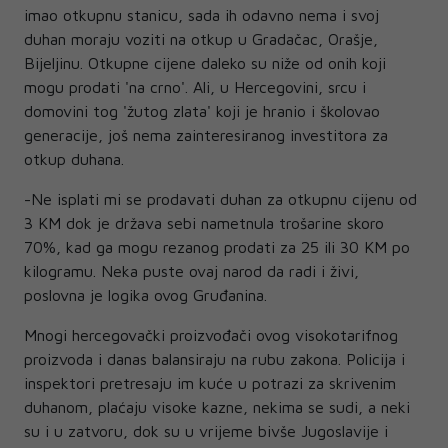
imao otkupnu stanicu, sada ih odavno nema i svoj
duhan moraju voziti na otkup u Gradačac, Orašje,
Bijeljinu. Otkupne cijene daleko su niže od onih koji
mogu prodati 'na crno'. Ali, u Hercegovini, srcu i
domovini tog 'žutog zlata' koji je hranio i školovao
generacije, još nema zainteresiranog investitora za
otkup duhana.
-Ne isplati mi se prodavati duhan za otkupnu cijenu od
3 KM dok je država sebi nametnula trošarine skoro
70%, kad ga mogu rezanog prodati za 25 ili 30 KM po
kilogramu. Neka puste ovaj narod da radi i živi,
poslovna je logika ovog Gruđanina.
Mnogi hercegovački proizvođači ovog visokotarifnog
proizvoda i danas balansiraju na rubu zakona. Policija i
inspektori pretresaju im kuće u potrazi za skrivenim
duhanom, plaćaju visoke kazne, nekima se sudi, a neki
su i u zatvoru, dok su u vrijeme bivše Jugoslavije i