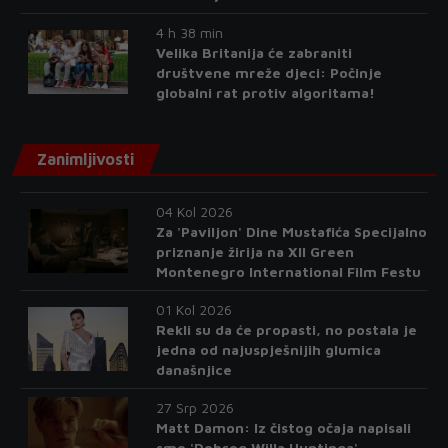
4 h 38 min
Velika Britanija će zabraniti
društvene mreže djeci: Počinje
globalni rat protiv algoritama!
Zanimljivosti
04 Kol 2026
Za 'Paviljon' Dine Mustafića Specijalno
priznanje žirija na XII Green
Montenegro International Film Festu
01 Kol 2026
Rekli su da će propasti, no postala je
jedna od najuspješnijih glumica
današnjice
27 Srp 2026
Matt Damon: Iz čistog očaja napisali
smo 'Dobrog Willa Huntinga'