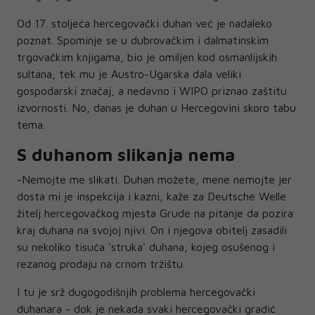
Od 17. stoljeća hercegovački duhan već je nadaleko
poznat. Spominje se u dubrovačkim i dalmatinskim
trgovačkim knjigama, bio je omiljen kod osmanlijskih
sultana, tek mu je Austro-Ugarska dala veliki
gospodarski značaj, a nedavno i WIPO priznao zaštitu
izvornosti. No, danas je duhan u Hercegovini skoro tabu
tema.
S duhanom slikanja nema
-Nemojte me slikati. Duhan možete, mene nemojte jer
dosta mi je inspekcija i kazni, kaže za Deutsche Welle
žitelj hercegovačkog mjesta Grude na pitanje da pozira
kraj duhana na svojoj njivi. On i njegova obitelj zasadili
su nekoliko tisuća 'struka' duhana, kojeg osušenog i
rezanog prodaju na crnom tržištu.
I tu je srž dugogodišnjih problema hercegovački
duhanara - dok je nekada svaki hercegovački gradić