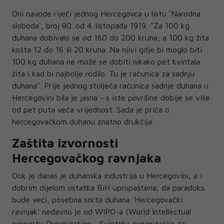
Oni navode riječi jednog Hercegovca u listu 'Narodna
sloboda', broj 80. od 4. listopada 1919.:"Za 100 kg
duhana dobivalo se od 160 do 200 kruna, a 100 kg žita
košta 12 do 16 ili 20 kruna. Na njivi gdje bi moglo biti
100 kg duhana ne može se dobiti nikako pet kvintala
žita i kad bi najbolje rodilo. Tu je računica za sadnju
duhana". Prije jednog stoljeća računica sadnje duhana u
Hercegovini bila je jasna - s iste površine dobije se više
od pet puta veća vrijednost. Sada je priča o
hercegovačkom duhanu znatno drukčija.
Zaštita izvornosti
Hercegovačkog ravnjaka
Dok je danas je duhanska industrija u Hercegovini, a i
dobrim dijelom ostatka BiH upropaštena, da paradoks
bude veći, posebna sorta duhana 'Hercegovački
ravnjak' nedavno je od WIPO-a (World Intellectual
property Organization - Svjetska organizacija za