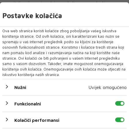
revitalizaciju proizvodnje ove kulture na području
Hercegovini i stvaranje proizvoda s visokom dodanom
Postavke kolačića
vrijednošću.
-Ovo može biti i snažan promotor Hercegovine kao
Ova web stranica koristi kolačiće zbog poboljšanja vašeg iskustva
turističke destinacije, brendiranje turističkog proizvoda
korištenja stranice. Od ovih kolačića, oni karakterizirani kao nužni se
spremaju u vaš Internet preglednik pošto su ključni za korištenje
po kojem ovaj kraj može biti prepoznat. S obzirom da je
osnovnih funkcionalnosti stranice. Koristimo i kolačiće trećih strana koji
duhan u svakoj državi monopol države, potrebno je
nam pomažu kod analize i razumijevanja načina na koji koristite naše
donijeti zakonodavno-pravni okvir koji će prepoznati
stranice. Ovi kolačići će biti pohranjeni u vašem Internet pregledniku
potencijalni investitori i uložiti sredstva u revitalizaciju
samo s vašom dozvolom. Također, imate mogućnost onemogućavanja
korištenja ovih kolačića. Onemogućavanje ovih kolačića može utjecati na
proizvodnje čime bi se povezala primarna proizvodnja,
iskustvo korištenja naših stranica.
prerada duhana i tržište na koje moguće plasirati
gotove proizvode, zaključuje Ivanković.
Nužni
Uvijek omogućeno
Dok se godinama čekaju 'novi zakonski okviri', u
Hercegovini se i dalje krišom, na duge igle, konac i
Funkcionalni
vijence (vince) nižu i suše zeleni listovi ovog 'žutog
zlata', režući ga u tanke niti najfinije, aromatične 'škije',
Kolačići performansi
piše DW.