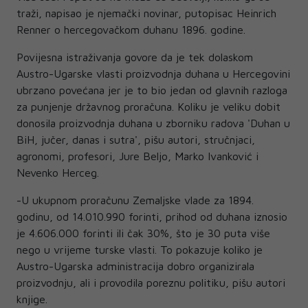
traži, napisao je njemački novinar, putopisac Heinrich
Renner o hercegovačkom duhanu 1896. godine.
Povijesna istraživanja govore da je tek dolaskom
Austro-Ugarske vlasti proizvodnja duhana u Hercegovini
ubrzano povećana jer je to bio jedan od glavnih razloga
za punjenje državnog proračuna. Koliku je veliku dobit
donosila proizvodnja duhana u zborniku radova 'Duhan u
BiH, jučer, danas i sutra', pišu autori, stručnjaci,
agronomi, profesori, Jure Beljo, Marko Ivanković i
Nevenko Herceg.
-U ukupnom proračunu Zemaljske vlade za 1894.
godinu, od 14.010.990 forinti, prihod od duhana iznosio
je 4.606.000 forinti ili čak 30%, što je 30 puta više
nego u vrijeme turske vlasti. To pokazuje koliko je
Austro-Ugarska administracija dobro organizirala
proizvodnju, ali i provodila poreznu politiku, pišu autori
knjige.