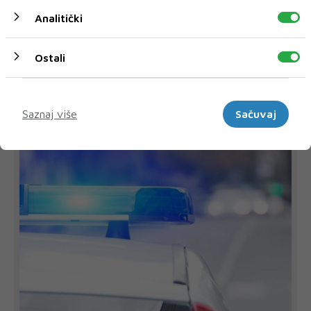
Analitički
Ostali
DUHAn
HERCEGOVINA
Marketinški
Saznaj više
Sačuvaj
NAJNOVIJE
NAJČITANIJE