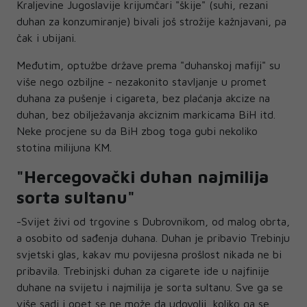
Kraljevine Jugoslavije krijumčari "škije" (suhi, rezani
duhan za konzumiranje) bivali još strožije kažnjavani, pa
čak i ubijani.
Međutim, optužbe države prema "duhanskoj mafiji" su
više nego ozbiljne - nezakonito stavljanje u promet
duhana za pušenje i cigareta, bez plaćanja akcize na
duhan, bez obilježavanja akciznim markicama BiH itd.
Neke procjene su da BiH zbog toga gubi nekoliko
stotina milijuna KM.
"Hercegovački duhan najmilija
sorta sultanu"
-Svijet živi od trgovine s Dubrovnikom, od malog obrta,
a osobito od sađenja duhana. Duhan je pribavio Trebinju
svjetski glas, kakav mu povijesna prošlost nikada ne bi
pribavila. Trebinjski duhan za cigarete ide u najfinije
duhane na svijetu i najmilija je sorta sultanu. Sve ga se
više sadi i opet se ne može da udovolji, koliko ga se