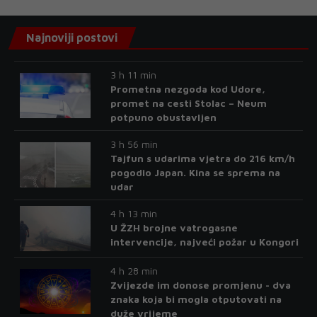
Najnoviji postovi
3 h 11 min
Prometna nezgoda kod Udore,
promet na cesti Stolac – Neum
potpuno obustavljen
3 h 56 min
Tajfun s udarima vjetra do 216 km/h
pogodio Japan. Kina se sprema na
udar
4 h 13 min
U ŽZH brojne vatrogasne
intervencije, najveći požar u Kongori
4 h 28 min
Zvijezde im donose promjenu - dva
znaka koja bi mogla otputovati na
duže vrijeme