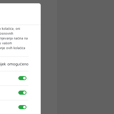
 kolačića, oni
 osnovnih
mijevanja načina na
 s vašom
je ovih kolačića
ijek omogućeno