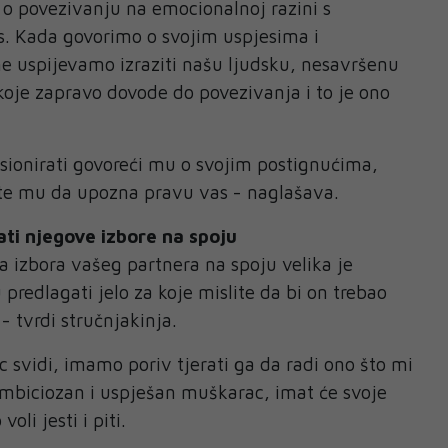
 o povezivanju na emocionalnoj razini s
. Kada govorimo o svojim uspjesima i
e uspijevamo izraziti našu ljudsku, nesavršenu
 koje zapravo dovode do povezivanja i to je ono
sionirati govoreći mu o svojim postignućima,
te mu da upozna pravu vas - naglašava.
ati njegove izbore na spoju
ja izbora vašeg partnera na spoju velika je
redlagati jelo za koje mislite da bi on trebao
o - tvrdi stručnjakinja.
svidi, imamo poriv tjerati ga da radi ono što mi
 ambiciozan i uspješan muškarac, imat će svoje
voli jesti i piti.