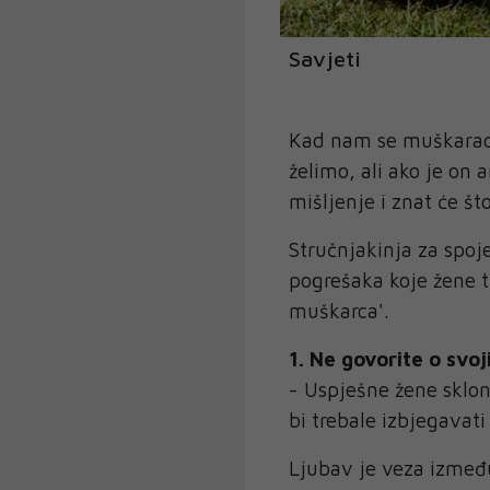
Savjeti
Kad nam se muškarac s
želimo, ali ako je on
mišljenje i znat će što 
Stručnjakinja za spoj
pogrešaka koje žene t
muškarca'.
1. Ne govorite o svo
- Uspješne žene sklone
bi trebale izbjegavati
Ljubav je veza između