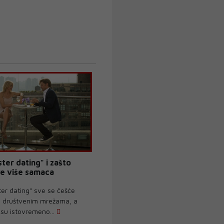
ster dating" i zašto
ve više samaca
er dating" sve se češće
 društvenim mrežama, a
ksu istovremeno...