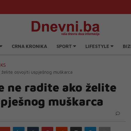
CRNA KRONIKA
SPORT
LIFESTYLE
BIZ
EKS
 želite osvojiti uspješnog muškarca
 ne radite ako želite
uspješnog muškarca
Google
LinkedIn
Tumblr
Pinterest
Reddit
Print
Telegram
Email