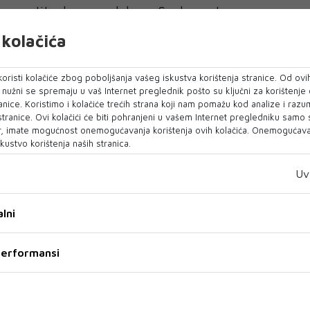
 ga pustite da sam odabere. Svaka vrsta
a zapravo je veliki ubojica romantike. Pustite ga
kolačića
oj energiji i da sam donosi odluke.
oristi kolačiće zbog poboljšanja vašeg iskustva korištenja stranice. Od ovih
u analitičke, poslovne razgovore
o nužni se spremaju u vaš Internet preglednik pošto su ključni za korištenje
 razgovora nalik na poslovni nikad nije dobra
anice. Koristimo i kolačiće trećih strana koji nam pomažu kod analize i razu
 stranice. Ovi kolačići će biti pohranjeni u vašem Internet pregledniku samo
ncijalnim partnerom najbrži je način da uklonite
, imate mogućnost onemogućavanja korištenja ovih kolačića. Onemogućavan
 - upozorava Sami.
kustvo korištenja naših stranica.
di o tome da ne budete inteligentna žena s
Uv
e da će, ako previše razmišljate o mišljenjima i
teljski raspoloženi, ovo biti veza nalik poslu, a
lni
na veza .
 performansi
noj šali, a ne raspravljati s potencijalnim
Umjesto da postanete analitičar koji voli
azmjenjujte priče, iskustva, putovanja, čak i