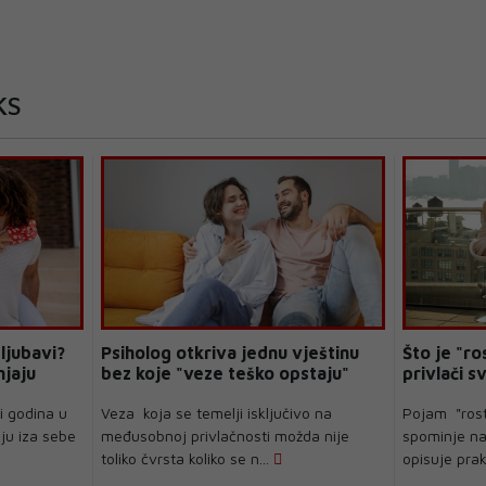
KS
ljubavi?
Psiholog otkriva jednu vještinu
Što je "ro
njaju
bez koje "veze teško opstaju"
privlači s
i godina u
Veza koja se temelji isključivo na
Pojam "rost
ju iza sebe
međusobnoj privlačnosti možda nije
spominje na
toliko čvrsta koliko se n...
opisuje pra