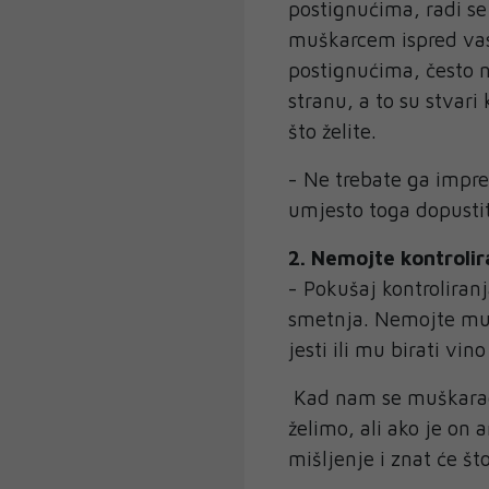
postignućima, radi se
muškarcem ispred vas
postignućima, često n
stranu, a to su stvari
što želite.
- Ne trebate ga impre
umjesto toga dopusti
2. Nemojte kontrolir
- Pokušaj kontroliran
smetnja. Nemojte mu p
jesti ili mu birati vin
Kad nam se muškarac 
želimo, ali ako je on
mišljenje i znat će što 