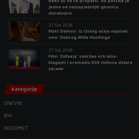
Rekli su da će propasti, no postala je
jedna od najuspješnijih glumica
današnjice
27 Srp 2026
Matt Damon: Iz čistog očaja napisali
smo 'Dobrog Willa Huntinga'
27 Srp 2026
Film 'Odiseja' zadržao vrh kino-
blagajni i premašio 639 miliona dolara
zarade
Kategorije
DNEVNI
BIH
NOGOMET