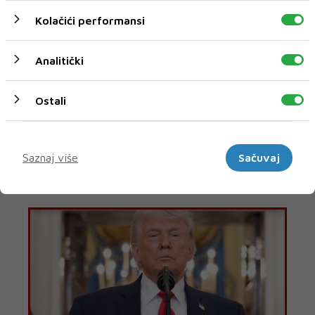
Kolačići performansi
Analitički
NOVI UDARI NA DŽEPOVE ŽITELJA
Ostali
U FBiH poskupljuje plin
Federalna Vlada dala je suglasnost za poskupljenje
Marketinški
veleprodajne cijene prirodnog plina za 14,42 p...
Saznaj više
Sačuvaj
28 SRP 2026