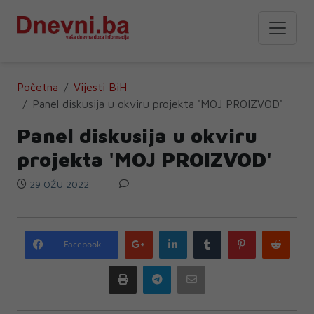
Početna
Vijesti BiH
Panel diskusija u okviru projekta 'MOJ PROIZVOD'
Panel diskusija u okviru
projekta 'MOJ PROIZVOD'
29 OŽU 2022
Google
LinkedIn
Tumblr
Pinterest
Redd
Facebook
plus
Print
Telegram
Email