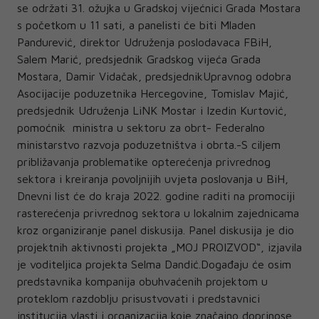
se održati 31. ožujka u Gradskoj vijećnici Grada Mostara
s početkom u 11 sati, a panelisti će biti Mladen
Pandurević, direktor Udruženja poslodavaca FBiH,
Salem Marić, predsjednik Gradskog vijeća Grada
Mostara, Damir Vidačak, predsjednikUpravnog odobra
Asocijacije poduzetnika Hercegovine, Tomislav Majić,
predsjednik Udruženja LiNK Mostar i Izedin Kurtović,
pomoćnik ministra u sektoru za obrt- Federalno
ministarstvo razvoja poduzetništva i obrta.-S ciljem
približavanja problematike opterećenja privrednog
sektora i kreiranja povoljnijih uvjeta poslovanja u BiH,
Dnevni list će do kraja 2022. godine raditi na promociji
rasterećenja privrednog sektora u lokalnim zajednicama
kroz organiziranje panel diskusija. Panel diskusija je dio
projektnih aktivnosti projekta „MOJ PROIZVOD“, izjavila
je voditeljica projekta Selma Dandić.Događaju će osim
predstavnika kompanija obuhvaćenih projektom u
proteklom razdoblju prisustvovati i predstavnici
institucija vlasti i organizacija koje značajno doprinose