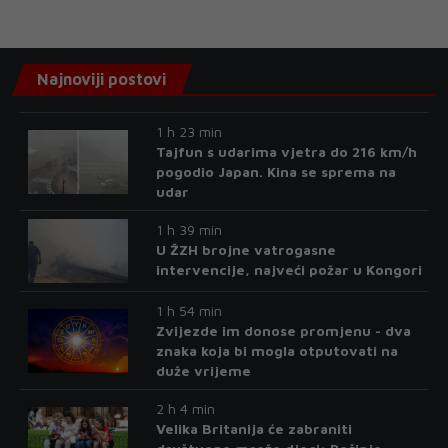
Najnoviji postovi
1 h 23 min
Tajfun s udarima vjetra do 216 km/h
pogodio Japan. Kina se sprema na
udar
1 h 39 min
U ŽZH brojne vatrogasne
intervencije, najveći požar u Kongori
1 h 54 min
Zvijezde im donose promjenu - dva
znaka koja bi mogla otputovati na
duže vrijeme
2 h 4 min
Velika Britanija će zabraniti