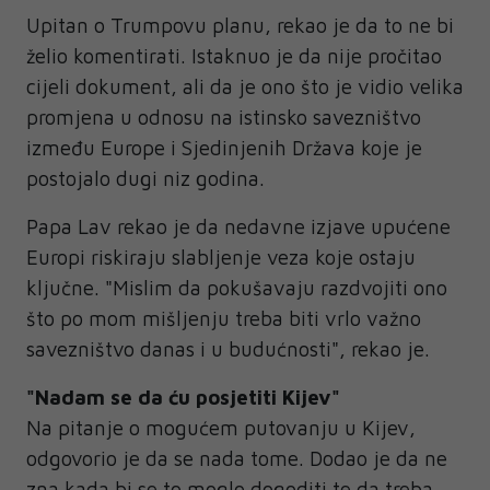
Upitan o Trumpovu planu, rekao je da to ne bi
želio komentirati. Istaknuo je da nije pročitao
cijeli dokument, ali da je ono što je vidio velika
promjena u odnosu na istinsko savezništvo
između Europe i Sjedinjenih Država koje je
postojalo dugi niz godina.
Papa Lav rekao je da nedavne izjave upućene
Europi riskiraju slabljenje veza koje ostaju
ključne. "Mislim da pokušavaju razdvojiti ono
što po mom mišljenju treba biti vrlo važno
savezništvo danas i u budućnosti", rekao je.
"Nadam se da ću posjetiti Kijev"
Na pitanje o mogućem putovanju u Kijev,
odgovorio je da se nada tome. Dodao je da ne
zna kada bi se to moglo dogoditi te da treba