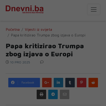
Početna
Vijesti iz svijeta
Papa kritizirao Trumpa zbog izjava o Europi
Papa kritizirao Trumpa
zbog izjava o Europi
10 PRO 2025
Google
LinkedIn
Tumblr
Pinterest
Redd
Facebook
plus
Print
Telegram
Email