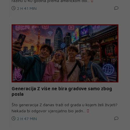
razinu u 40 godina prema američkom dol...
2 H 41 MIN
Generacija Z više ne bira gradove samo zbog
posla
Što generacija Z danas traži od grada u kojem želi živjeti?
Nekada bi odgovor vjerojatno bio jedn...
2 H 47 MIN