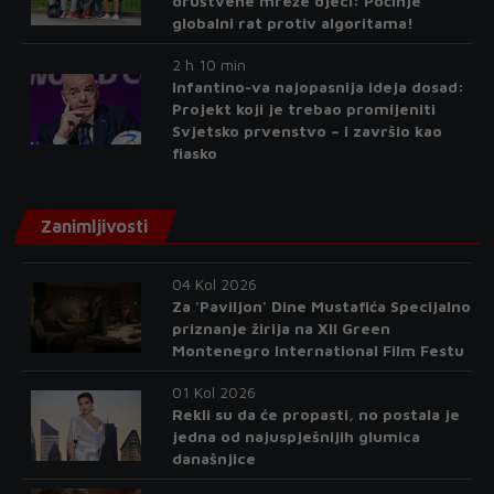
društvene mreže djeci: Počinje
globalni rat protiv algoritama!
2 h 10 min
Infantino-va najopasnija ideja dosad:
Projekt koji je trebao promijeniti
Svjetsko prvenstvo – i završio kao
fiasko
Zanimljivosti
04 Kol 2026
Za 'Paviljon' Dine Mustafića Specijalno
priznanje žirija na XII Green
Montenegro International Film Festu
01 Kol 2026
Rekli su da će propasti, no postala je
jedna od najuspješnijih glumica
današnjice