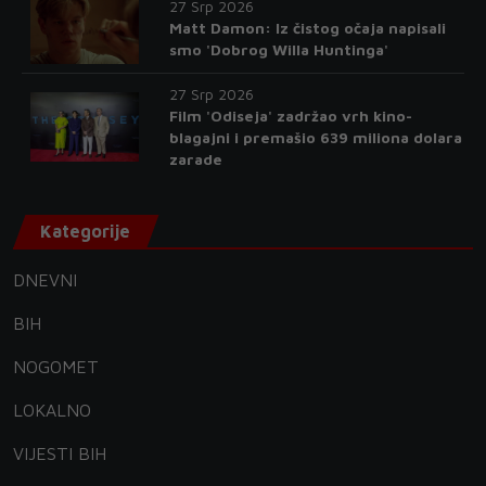
27 Srp 2026
Matt Damon: Iz čistog očaja napisali
smo 'Dobrog Willa Huntinga'
27 Srp 2026
Film 'Odiseja' zadržao vrh kino-
blagajni i premašio 639 miliona dolara
zarade
Kategorije
DNEVNI
BIH
NOGOMET
LOKALNO
VIJESTI BIH