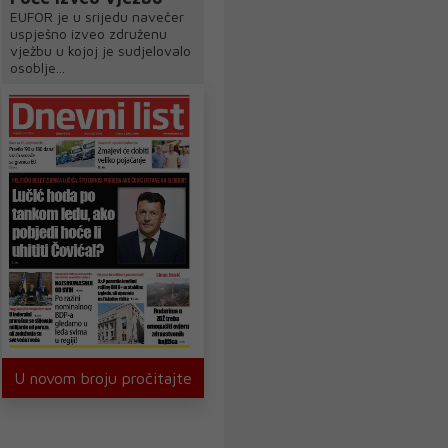
EUFOR je u srijedu navečer
uspješno izveo združenu
vježbu u kojoj je sudjelovalo
osoblje...
U novom broju pročitajte