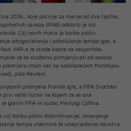
tva 2026., koje počinje za manje od dva tjedna,
gometnih saveza (IFAB) odobrio je niz
ravila. Cilj novih mjera je borba protiv
enje odugovlačenja i poboljšanje tempa igre, a
vlasti VAR-a te strože kazne za nesportsko
mjene će se službeno primjenjivati od sezone
će premijeru imati već na nadolazećem Mundijalu
nadi, piše Reuters.
ovijesnih promjena Pravila igre, a FIFA Svjetsko
 prvi veliki turnir na kojem će se ona
o je glavni FIFA-in sudac Pierluigi Collina.
 cilj borbu protiv diskriminacije, smanjenje
jšanje tempa utakmice te unaprjeđenje iskustva