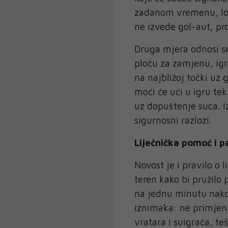
zadanom vremenu, lop
ne izvede gol-aut, pr
Druga mjera odnosi s
ploču za zamjenu, igra
na najbližoj točki uz 
moći će ući u igru te
uz dopuštenje suca. I
sigurnosni razlozi.
Liječnička pomoć i p
Novost je i pravilo o
teren kako bi pružilo 
na jednu minutu nako
iznimaka: ne primjenj
vratara i suigrača, te