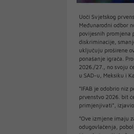
Uoči Svjetskog prvens
Međunarodni odbor no
povijesnih promjena p
diskriminacije, smanj
uključuju proširene o
ponašanje igrača. Pro
2026./27., no svoju 
u SAD-u, Meksiku i Ka
"IFAB je odobrio niz p
prvenstvo 2026. bit će
primjenjivati", izjavi
"Ove izmjene imaju za
odugovlačenja, pobol