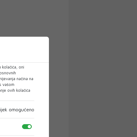
 kolačića, oni
 osnovnih
mijevanja načina na
 s vašom
je ovih kolačića
ijek omogućeno