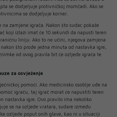
ta se dodjeljuje protivničkoj momčadi. Ako se
otivnicima se dodjeljuje korner.
e na zamjene igrača. Nakon što sudac pokaže
č koji izlazi imat će 10 sekundi da napusti teren
graničnu liniju. Ako to ne učini, njegova zamjena
k nakon što prođe jedna minuta od nastavka igre,
znimke od ovog pravila bit će ozljede igrača te
auze za osvježenje
 liječničkoj pomoći. Ako medicinsko osoblje uđe na
pomoć igraču, taj igrač morat će napustiti teren
n nastavka igre. Ovo pravilo ima nekoliko
uje se na ozljede vratara, sudare između
ške ozljede poput onih glave, kao ni u situaciji