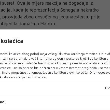
i susret. Ova je mjera reakcija na događaje iz
nacija, kada je reprezentacija Senegala nakratko
k prosvjeda zbog dosuđenog jedanaesterca, prije
 pobijedila domaćina Maroko.
 VAR
kolačića
dena na FIFA-inim natjecanjima 2017. godine,
vlasti.
oristi kolačiće zbog poboljšanja vašeg iskustva korištenja stranice. Od ovih
o nužni se spremaju u vaš Internet preglednik pošto su ključni za korištenje
i) VAR na FIFA natjecanjima 2017., na Kupu
anice. Koristimo i kolačiće trećih strana koji nam pomažu kod analize i razu
 stranice. Ovi kolačići će biti pohranjeni u vašem Internet pregledniku samo
jetskog prvenstva u Rusiji 2018.", rekao je
, imate mogućnost onemogućavanja korištenja ovih kolačića. Onemogućavan
kustvo korištenja naših stranica.
je) vrijeme da preispitamo protokol koji je
Uv
rlo ograničeno iskustvo."
lni
, VAR će moći intervenirati i kod pogrešno