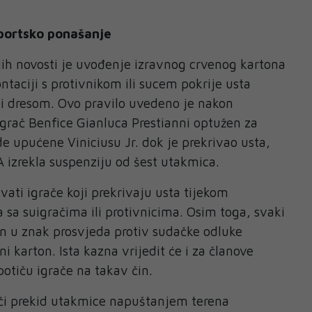
portsko ponašanje
ih novosti je uvođenje izravnog crvenog kartona
ontaciji s protivnikom ili sucem pokrije usta
li dresom. Ovo pravilo uvedeno je nakon
igrač Benfice Gianluca Prestianni optužen za
e upućene Viniciusu Jr. dok je prekrivao usta,
izrekla suspenziju od šest utakmica.
vati igrače koji prekrivaju usta tijekom
a sa suigračima ili protivnicima. Osim toga, svaki
ren u znak prosvjeda protiv sudačke odluke
ni karton. Ista kazna vrijedit će i za članove
potiču igrače na takav čin.
i prekid utakmice napuštanjem terena