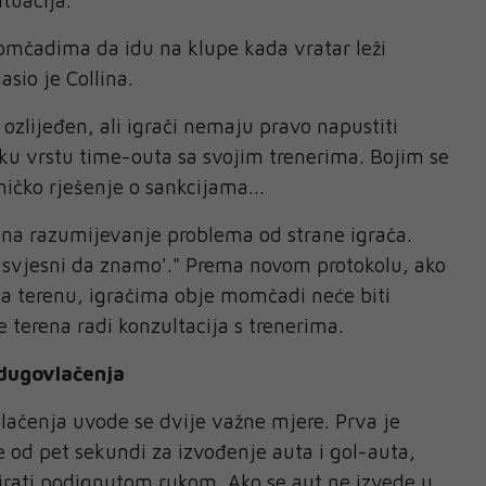
mčadima da idu na klupe kada vratar leži
asio je Collina.
 ozlijeđen, ali igrači nemaju pravo napustiti
eku vrstu time-outa sa svojim trenerima. Bojim se
ničko rješenje o sankcijama...
 na razumijevanje problema od strane igrača.
 svjesni da znamo'." Prema novom protokolu, ako
a terenu, igračima obje momčadi neće biti
terena radi konzultacija s trenerima.
dugovlačenja
lačenja uvode se dvije važne mjere. Prva je
 od pet sekundi za izvođenje auta i gol-auta,
zirati podignutom rukom. Ako se aut ne izvede u