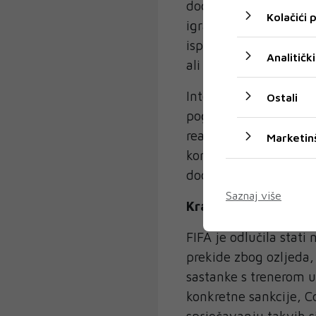
dodijeljenih drugih ž
Kolačići
igrača te kod pogreš
ispraviti odluku ako 
Analitički
ali neće moći sugerira
Intervencije kod korne
Ostali
pogrešaka koje ne od
reagirati i kada je pr
Marketin
kornera. U tom sluča
dodijeliti disciplinsku
Saznaj više
Kraj za "taktičke ti
FIFA je odlučila stati
prekide zbog ozljeda,
sastanke s trenerom uz
konkretne sankcije, Co
sprječavanju takvih si