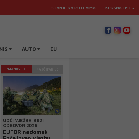
STANJE NA PUTEVIMA
KURSNA LISTA
NIS
AUTO
EU
NAJNOVIJE
NAJČITANIJE
UOČI VJEŽBE 'BRZI
ODGOVOR 2026'
EUFOR nadomak
Foče izveo vježbu