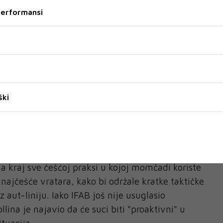
utih kartona, u situacijama pogrešnog identiteta
 performansi
no dosuđenih kornera. Službene osobe moći će
je igraču neopravdano pokazan drugi žuti karton,
ti sucu da ga pokaže ako to nije učinio na terenu.
ra koristit će se samo za ispravljanje očitih
gađaju nastavak igre. Uz to, VAR će moći
ekršaj počinjen prije izvođenja prekida, primjerice
ški
ju, sudac će nakon pregleda snimke moći
 mjeru, a prekid će se ponoviti.
me-oute"
 na kraj sve češćoj praksi u kojoj momčadi koriste
 najčešće vratara, kako bi održale kratke taktičke
 aut-liniju. Iako IFAB još nije usuglasio
llina je najavio da će suci biti "proaktivni" u
tuacija.