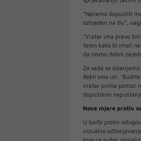
"Nećemo dopustiti mo
ozlijeđen na tlu", nagl
"Vratar ima pravo biti
teren kako bi imali n
da nismo dobili zajed
Za sada se oslanjamo
Rekli smo im: 'Budite
vratar prima pomoć n
dopušteno napuštanje 
Nove mjere protiv o
U borbi protiv odugov
vizualno odbrojavanje
koje će sudac signali