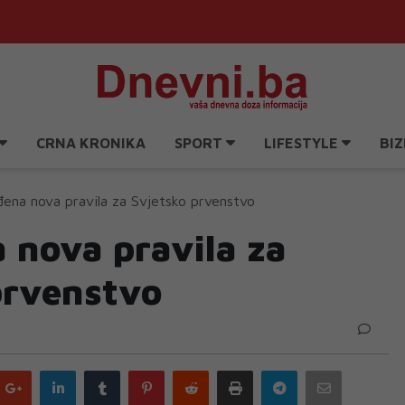
CRNA KRONIKA
SPORT
LIFESTYLE
BIZ
ena nova pravila za Svjetsko prvenstvo
 nova pravila za
prvenstvo
Google
LinkedIn
Tumblr
Pinterest
Reddit
Print
Telegram
Email
plus