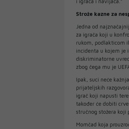
i igrača i navijača."
Strože kazne za nes
Jedna od najznačajnij
za igrača koji u konfr
rukom, podlakticom i
incidenta u kojem je 
diskriminatorne uvred
zbog čega mu je UEFA 
Ipak, suci neće kažnja
prijateljskih razgovor
igrač koji napusti te
također će dobiti crve
stručnog stožera koji 
Momčad koja prouzroč