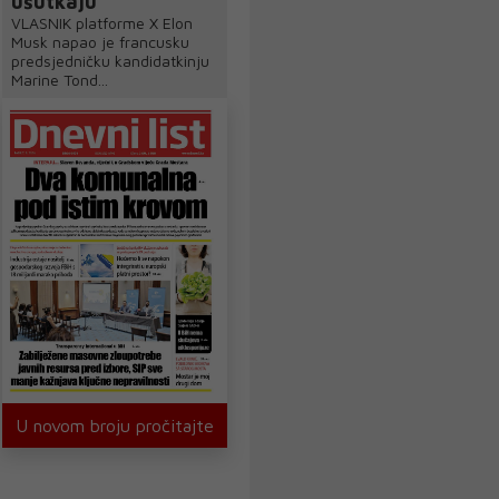
ušutkaju"
VLASNIK platforme X Elon
Musk napao je francusku
predsjedničku kandidatkinju
Marine Tond...
U novom broju pročitajte