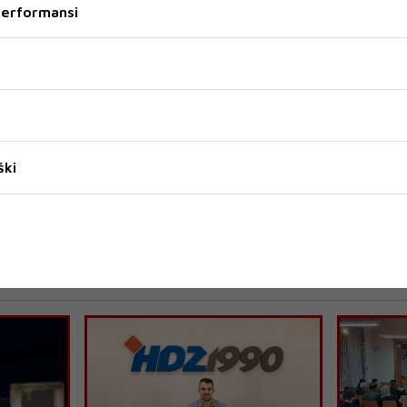
tacije infekcije korona vurusom.
 performansi
ce u Prijedoru pozitivan je jedan ljekar specijalista. Ranije
estre u toj zdravstvenoj ustanovi potvrđen COVID-19.
ški
RT
prijedor