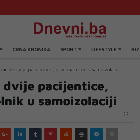
CRNA KRONIKA
SPORT
LIFESTYLE
BIZ
minule dvije pacijentice, gradonačelnik u samoizolaciji
dvije pacijentice,
nik u samoizolaciji
Google
LinkedIn
Tumblr
Pinterest
Reddit
Print
Telegram
Email
plus