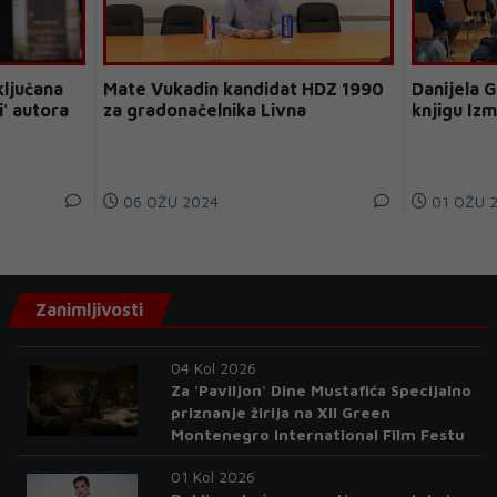
ključana
Mate Vukadin kandidat HDZ 1990
Danijela 
i' autora
za gradonačelnika Livna
knjigu Iz
06 OŽU 2024
01 OŽU 
Zanimljivosti
04 Kol 2026
Za 'Paviljon' Dine Mustafića Specijalno
priznanje žirija na XII Green
Montenegro International Film Festu
01 Kol 2026