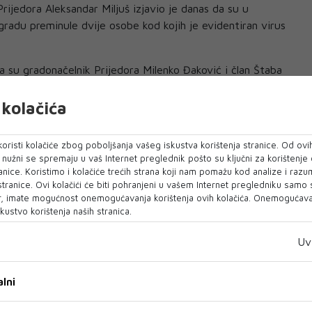
rijedora Aleksandar Miljuš izjavio je danas da su u
gradu preminule dvije osobe kod kojih je evidentiran virus
da su gradonačelnik Prijedora Milenko Đaković i član Štaba
a Prijedora Zlatko Ritan u samoizolaciji, nakon što su bili
koje je potvrđeno prisustvo virusa korona.
kolačića
 bolnice u Prijedoru Mirko Sovilj pojasnio je da je u srijedu
oristi kolačiće zbog poboljšanja vašeg iskustva korištenja stranice. Od ovih
vi iznenada preminula pacijentica, koja je na Covid
o nužni se spremaju u vaš Internet preglednik pošto su ključni za korištenje
dana.
anice. Koristimo i kolačiće trećih strana koji nam pomažu kod analize i razu
 stranice. Ovi kolačići će biti pohranjeni u vašem Internet pregledniku samo
radi o šezdesetšetogodišnjoj pacijentici sa
, imate mogućnost onemogućavanja korištenja ovih kolačića. Onemogućavan
kustvo korištenja naših stranica.
k vezano za tegobe izazvane virusom korona je tekao
an povoljan ishod. Jučer je došlo do iznenadne smrti,
Uv
tanka rada srca ili, eventualno, embolizacije - rekao je
acijentica prethodno liječena na UKC-u Banja Luka.
lni
 koja je bila na liječenju na odjeljenju onkologije i kod koje