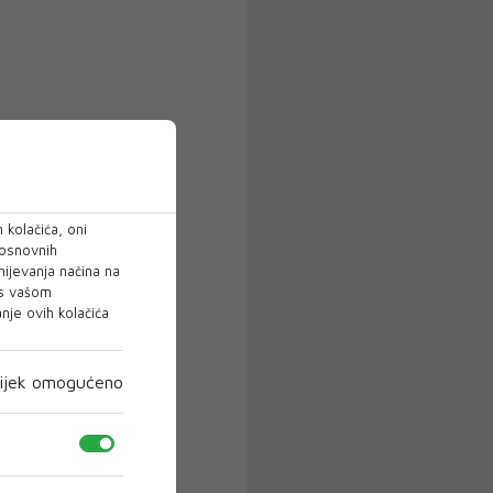
 kolačića, oni
 osnovnih
mijevanja načina na
 s vašom
je ovih kolačića
ijek omogućeno