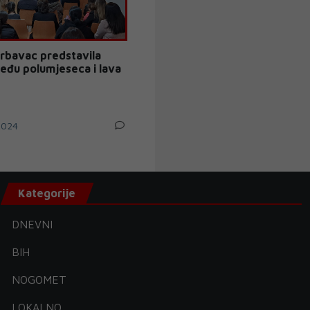
Grbavac predstavila
među polumjeseca i lava
2024
Kategorije
DNEVNI
BIH
NOGOMET
LOKALNO