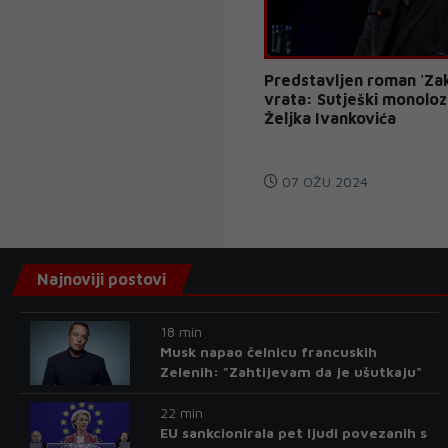
Predstavljen roman 'Za
vrata: Sutješki monoloz
Željka Ivankovića
07 OŽU 2024
Najnoviji postovi
18 min
Musk napao čelnicu francuskih
Zelenih: "Zahtijevam da je ušutkaju"
22 min
EU sankcionirala pet ljudi povezanih s