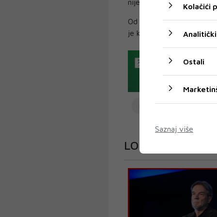
nije bilo kliničke manifes
Kolačići
Od testiranih radnika bolni
je kod dvije medicinske s
Analitički
Ostali
Marketin
KORONAVIRUS
SM
Saznaj više
LOKALNO