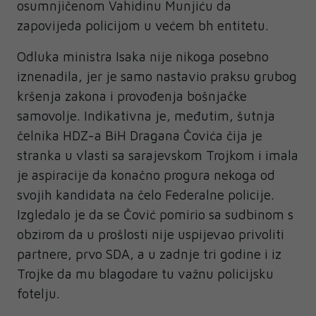
osumnjičenom Vahidinu Munjiću da
zapovijeda policijom u većem bh entitetu.
Odluka ministra Isaka nije nikoga posebno
iznenadila, jer je samo nastavio praksu grubog
kršenja zakona i provođenja bošnjačke
samovolje. Indikativna je, međutim, šutnja
čelnika HDZ-a BiH Dragana Čovića čija je
stranka u vlasti sa sarajevskom Trojkom i imala
je aspiracije da konačno progura nekoga od
svojih kandidata na čelo Federalne policije.
Izgledalo je da se Čović pomirio sa sudbinom s
obzirom da u prošlosti nije uspijevao privoliti
partnere, prvo SDA, a u zadnje tri godine i iz
Trojke da mu blagodare tu važnu policijsku
fotelju.