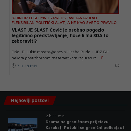
'PRINCIP LEGITIMNOG PREDSTAVLJANJA' KAO
FLEKSIBILAN POLITIČKI ALAT, A NE KAO SVETO PRAVILO
VLAST JE SLAST Čović je osobno pogazio
legitimno predstavljanje, hoće li mu SDA to
zaboraviti?
Piše: D. Lukić mostar@dnevni-list.ba Bude li HDZ BiH
nekom postizbornom matematikom izguran iz ...
7 H 48 MIN
Najnoviji postovi
2 h 11 min
Drama na graničnom prijelazu
Karakaj: Potukli se granični policajac i