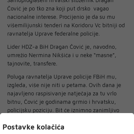
Samoproglašeni hrvatski stožernik Dragan
Čović je po tko zna koji put drsko vagao
nacionalne interese. Procijenio je da su mu
višemilijunski tenderi na Koridoru Vc bitniji od
ravnatelja Uprave federalne policije.
Lider HDZ-a BiH Dragan Čović je, navodno,
umrežio Nermina Nikšića i u neke “masne”,
tajnovite, transfere.
Poluga ravnatelja Uprave policije FBiH mu,
izgleda, više nije niti u petama. Ovih dana je
najavljeno raspisivanje natječaja za tu vrlo
bitnu, Čović je godinama grmio i hrvatsku,
policijsku poziciju. Bit će iznimno zanimljivo
upratiti hoće li hrvatski nacionalni poglavica
Postavke kolačića
ovoga puta podmetnuti leđa ili je poluga