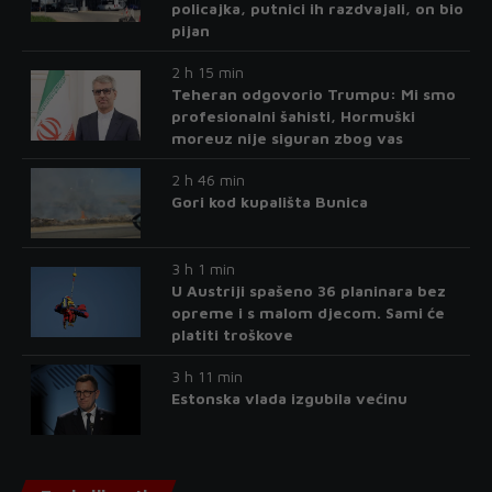
policajka, putnici ih razdvajali, on bio
pijan
2 h 15 min
Teheran odgovorio Trumpu: Mi smo
profesionalni šahisti, Hormuški
moreuz nije siguran zbog vas
2 h 46 min
Gori kod kupališta Bunica
3 h 1 min
U Austriji spašeno 36 planinara bez
opreme i s malom djecom. Sami će
platiti troškove
3 h 11 min
Estonska vlada izgubila većinu