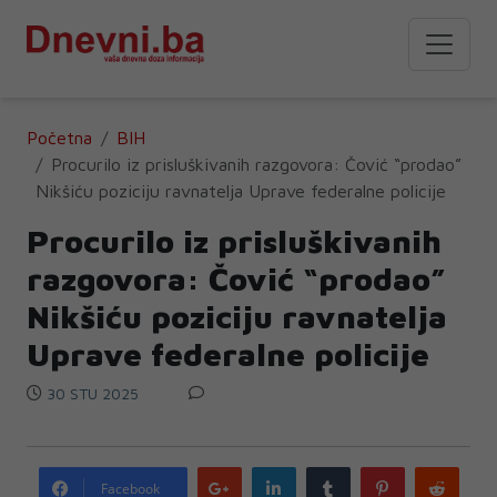
Početna
BIH
Procurilo iz prisluškivanih razgovora: Čović “prodao”
Nikšiću poziciju ravnatelja Uprave federalne policije
Procurilo iz prisluškivanih
razgovora: Čović “prodao”
Nikšiću poziciju ravnatelja
Uprave federalne policije
30 STU 2025
Google
LinkedIn
Tumblr
Pinterest
Redd
Facebook