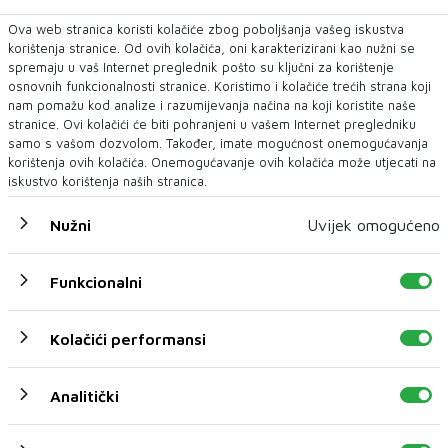
ravnatelja Uprave policije već utaljena na
Ova web stranica koristi kolačiće zbog poboljšanja vašeg iskustva
političkoj burzi.
korištenja stranice. Od ovih kolačića, oni karakterizirani kao nužni se
spremaju u vaš Internet preglednik pošto su ključni za korištenje
J. S.
osnovnih funkcionalnosti stranice. Koristimo i kolačiće trećih strana koji
nam pomažu kod analize i razumijevanja načina na koji koristite naše
stranice. Ovi kolačići će biti pohranjeni u vašem Internet pregledniku
samo s vašom dozvolom. Također, imate mogućnost onemogućavanja
korištenja ovih kolačića. Onemogućavanje ovih kolačića može utjecati na
iskustvo korištenja naših stranica.
DRAGAN ČOVIĆ
NERMIN NIKŠIĆ
Nužni
Uvijek omogućeno
NAJNOVIJE
NAJČITANIJE
Funkcionalni
Kolačići performansi
Analitički