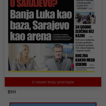
U novom broju pročitajte
BIH