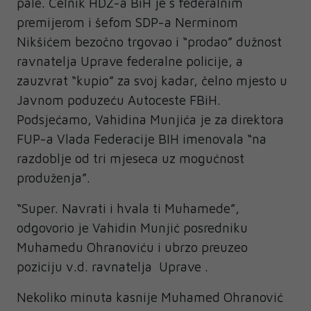
pale. Čelnik HDZ-a BiH je s federalnim
premijerom i šefom SDP-a Nerminom
Nikšićem bezočno trgovao i “prodao” dužnost
ravnatelja Uprave federalne policije, a
zauzvrat “kupio” za svoj kadar, čelno mjesto u
Javnom poduzeću Autoceste FBiH.
Podsjećamo, Vahidina Munjića je za direktora
FUP-a Vlada Federacije BIH imenovala “na
razdoblje od tri mjeseca uz mogućnost
produženja”.
“Super. Navrati i hvala ti Muhamede”,
odgovorio je Vahidin Munjić posredniku
Muhamedu Ohranoviću i ubrzo preuzeo
poziciju v.d. ravnatelja Uprave .
Nekoliko minuta kasnije Muhamed Ohranović