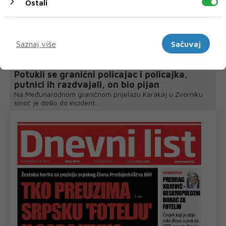
Ostali
Marketinški
Saznaj više
Sačuvaj
Drama na graničnom prijelazu Karakaj:
Potukli se granični policajac i policajka,
putnici ih razdvajali, on bio pijan
Na Međunarodnom graničnom prijelazu Karakaj u Zvorniku
sinoć je došlo do incident...