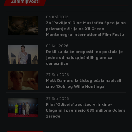
Zanimljivosti
04 Kol 2026
Za 'Paviljon' Dine Mustafića Specijalno
priznanje žirija na XII Green
Montenegro International Film Festu
01 Kol 2026
Rekli su da će propasti, no postala je
jedna od najuspješnijih glumica
današnjice
27 Srp 2026
Matt Damon: Iz čistog očaja napisali
smo 'Dobrog Willa Huntinga'
27 Srp 2026
Film 'Odiseja' zadržao vrh kino-
blagajni i premašio 639 miliona dolara
zarade