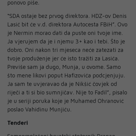
ponovo piše.
“SDA ostaje bez prvog direktora. HDZ-ov Denis
Lasić bit će v.d. direktora Autocesta FBiH”. Ovo
je Nermin morao dati da puste oni tvoje ime.
Ja vjerujem da je i njemu 3+ kao i tebi. Što je
dobro. Oni nakon tri mjeseca neće zatezati za
tvoje produženje jer će isto tražiti za Lasića.
Previše sam ja dugo, Munja, u ovome. Samo
što mene likovi poput Hafizovića podcjenjuju.
Ja sam te uvjeravao da je Nikšić čovjek od
riječi a ti si bio sumnjičav. Nije to Fadil”, pisalo
je u seriji poruka koje je Muhamed Ohranović
poslao Vahidinu Munjiću.
Tenderi