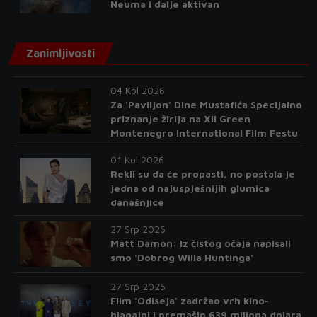
Neuma i dalje aktivan
Zanimljivosti
04 Kol 2026
Za 'Paviljon' Dine Mustafića Specijalno
priznanje žirija na XII Green
Montenegro International Film Festu
01 Kol 2026
Rekli su da će propasti, no postala je
jedna od najuspješnijih glumica
današnjice
27 Srp 2026
Matt Damon: Iz čistog očaja napisali
smo 'Dobrog Willa Huntinga'
27 Srp 2026
Film 'Odiseja' zadržao vrh kino-
blagajni i premašio 639 miliona dolara