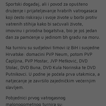
Sportski događaj, ali i povod za opušteno
druženje i prijateljevanje hrabrih vatrogasaca
koji često riskiraju i svoje živote u borbi protiv
vatrenih stihija kako bi sačuvali živote,
imovinu i prirodna bogatstva, bio je još jedan
dan za pamćenje u jedinom bh gradu na moru.
Na turniru su sudjelovi timovi iz BiH i susjedne
Hrvatske: domaćini PVP Neum, potom PVP
Čapljina, PVP Mostar, JVP Metković, DVD
Stolac, DVD Buna, DVD Kula Norinska te DVD
Putnikovci. U podne je počela prva utakmica, a
natjecanje je završilo zajedničkim večernjim
slavljem.
Pobjednici prvog vatrogasnog
malonogometnog turnira su: