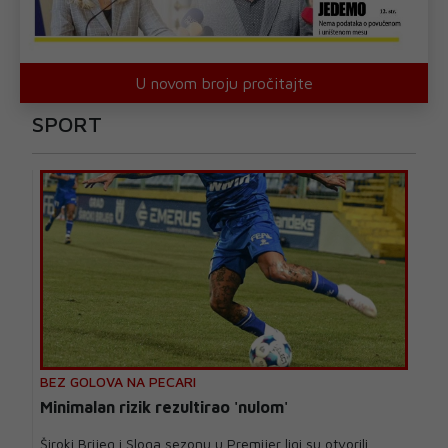
U novom broju pročitajte
SPORT
BEZ GOLOVA NA PECARI
Minimalan rizik rezultirao 'nulom'
Široki Brijeg i Sloga sezonu u Premijer ligi su otvorili