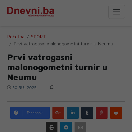
Početna
SPORT
Prvi vatrogasni malonogometni turnir u Neumu
Prvi vatrogasni
malonogometni turnir u
Neumu
30 RUJ 2025
Google
LinkedIn
Tumblr
Pinterest
Redd
Facebook
plus
Print
Telegram
Email