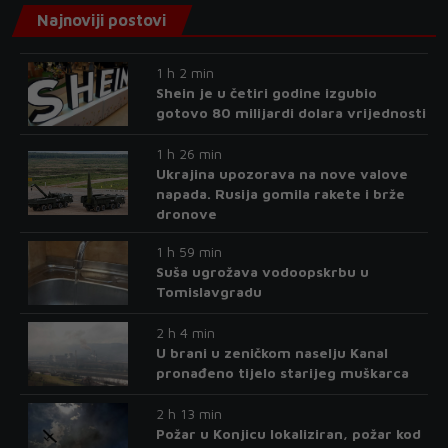
Najnoviji postovi
1 h 2 min
Shein je u četiri godine izgubio
gotovo 80 milijardi dolara vrijednosti
1 h 26 min
Ukrajina upozorava na nove valove
napada. Rusija gomila rakete i brže
dronove
1 h 59 min
Suša ugrožava vodoopskrbu u
Tomislavgradu
2 h 4 min
U brani u zeničkom naselju Kanal
pronađeno tijelo starijeg muškarca
2 h 13 min
Požar u Konjicu lokaliziran, požar kod