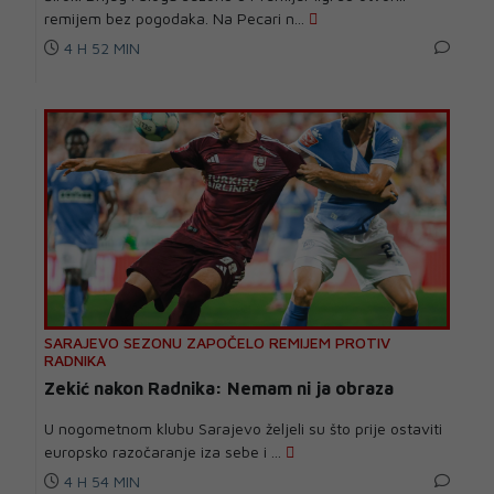
remijem bez pogodaka. Na Pecari n...
4 H 52 MIN
SARAJEVO SEZONU ZAPOČELO REMIJEM PROTIV
RADNIKA
Zekić nakon Radnika: Nemam ni ja obraza
U nogometnom klubu Sarajevo željeli su što prije ostaviti
europsko razočaranje iza sebe i ...
4 H 54 MIN