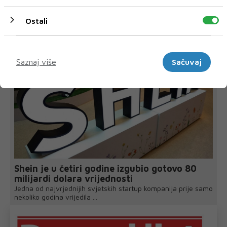
Ostali
NAJNOVIJE
NAJČITANIJE
Marketinški
Saznaj više
Sačuvaj
Shein je u četiri godine izgubio gotovo 80
milijardi dolara vrijednosti
Jedna od najvrjednijih svjetskih startup kompanija prije samo
nekoliko godina vrijedila ...