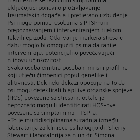
manifestira se različitim simptomima,
uključujući ponovno proživljavanje
traumatskih događaja i pretjerano uzbuđenje.
Psi mogu pomoći osobama s PTSP-om
prepoznavanjem i interveniranjem tijekom
takvih epizoda. Otkrivanje markera stresa u
dahu moglo bi omogućiti psima da ranije
interveniraju, potencijalno povećavajući
njihovu učinkovitost.
Svaka osoba emitira poseban mirisni profil na
koji utječu čimbenici poput genetike i
aktivnosti. Dok neki dokazi upućuju na to da
psi mogu detektirati hlapljive organske spojeve
(HOS) povezane sa stresom, ostalo je
nepoznato mogu li identificirati HOS-ove
povezane sa simptomima PTSP-a.
-To je multidisciplinarna suradnja između
laboratorija za kliničku psihologiju dr. Sherry
Stewart i laboratorija za njuh dr. Simona