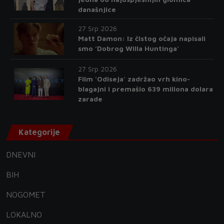
današnjice
27 Srp 2026
Matt Damon: Iz čistog očaja napisali
smo 'Dobrog Willa Huntinga'
27 Srp 2026
Film 'Odiseja' zadržao vrh kino-
blagajni i premašio 639 miliona dolara
zarade
Kategorije
DNEVNI
BIH
NOGOMET
LOKALNO