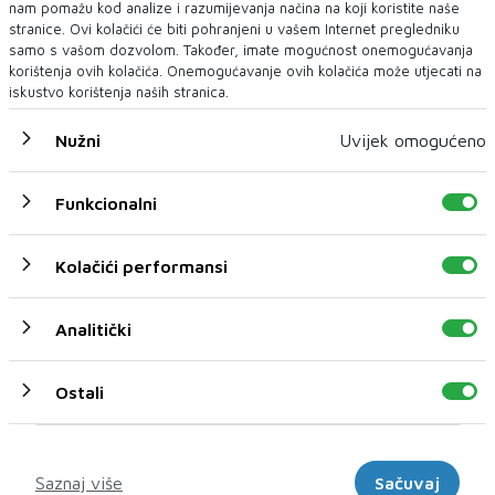
nam pomažu kod analize i razumijevanja načina na koji koristite naše
Preminuo ugledni mostarski kardiokirurg
stranice. Ovi kolačići će biti pohranjeni u vašem Internet pregledniku
Sead Mulahasanović
samo s vašom dozvolom. Također, imate mogućnost onemogućavanja
oliklinika Arbor Vitae Dr. Sarić oprostila se od prim. dr. Seada
korištenja ovih kolačića. Onemogućavanje ovih kolačića može utjecati na
Mulahasanovića, ugledno...
iskustvo korištenja naših stranica.
Nužni
Uvijek omogućeno
Funkcionalni
Kolačići performansi
Analitički
Ostali
Marketinški
Saznaj više
Sačuvaj