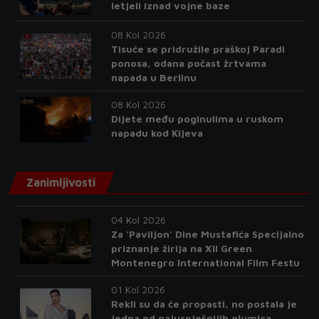
letjeli iznad vojne baze
08 Kol 2026
Tisuće se pridružile praškoj Paradi
ponosa, odana počast žrtvama
napada u Berlinu
08 Kol 2026
Dijete među poginulima u ruskom
napadu kod Kijeva
Zanimljivosti
04 Kol 2026
Za 'Paviljon' Dine Mustafića Specijalno
priznanje žirija na XII Green
Montenegro International Film Festu
01 Kol 2026
Rekli su da će propasti, no postala je
jedna od najuspješnijih glumica