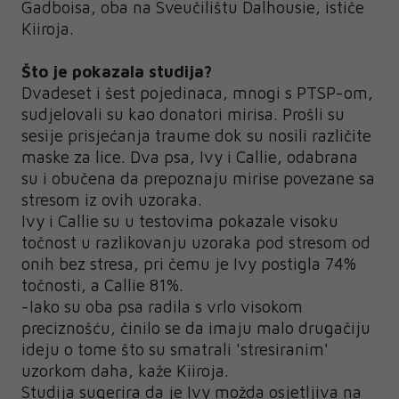
Gadboisa, oba na Sveučilištu Dalhousie, ističe
Kiiroja.
Što je pokazala studija?
Dvadeset i šest pojedinaca, mnogi s PTSP-om,
sudjelovali su kao donatori mirisa. Prošli su
sesije prisjećanja traume dok su nosili različite
maske za lice. Dva psa, Ivy i Callie, odabrana
su i obučena da prepoznaju mirise povezane sa
stresom iz ovih uzoraka.
Ivy i Callie su u testovima pokazale visoku
točnost u razlikovanju uzoraka pod stresom od
onih bez stresa, pri čemu je Ivy postigla 74%
točnosti, a Callie 81%.
-Iako su oba psa radila s vrlo visokom
preciznošću, činilo se da imaju malo drugačiju
ideju o tome što su smatrali 'stresiranim'
uzorkom daha, kaže Kiiroja.
Studija sugerira da je Ivy možda osjetljiva na