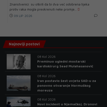
Znanstvenici su otkrili da bi dva već odobrena lijeka
protiv raka mogla preokrenuti neke promje...
09 LIP 2026
Najnoviji postovi
08 Kol 2026
Preminuo ugledni mostarski
kardiokirurg Sead Mulahasanović
08 Kol 2026
Iran postavio šest uvjeta SAD-u za
ponovno otvaranje Hormuškog
moreuza
08 Kol 2026
Novi incident u Njemačkoj. Dronovi