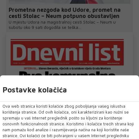
Prometna nezgoda kod Udore, promet na
cesti Stolac – Neum potpuno obustavljen
U mjestu Udora na magistralnoj cesti Stolac – Neum u
subotu oko 9 sati dogodila se teška...
Postavke kolačića
Ova web stranica koristi kolačiće zbog poboljšanja vašeg iskustva
korištenja stranice. Od ovih kolačića, oni karakterizirani kao nužni se
spremaju u vaš Internet preglednik pošto su ključni za korištenje
osnovnih funkcionalnosti stranice. Koristimo i kolačiće trećih strana koji
nam pomažu kod analize i razumijevanja načina na koji koristite naše
stranice. Ovi kolačići će biti pohranjeni u vašem Internet pregledniku