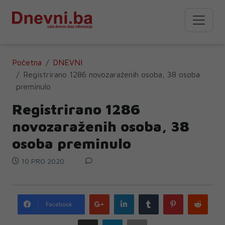
Početna
DNEVNI
Registrirano 1286 novozaraženih osoba, 38 osoba
preminulo
Registrirano 1286
novozaraženih osoba, 38
osoba preminulo
10 PRO 2020
Google
LinkedIn
Tumblr
Pinterest
Redd
Facebook
plus