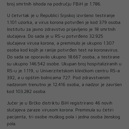
broj smrtnih ishoda na području FBiH je 1.786.
U četvrtak je u Republici Srpskoj izvršeno testiranje
1.101 uzorka, a virus korona potvrđen je kod 379 osoba.
Institutu za javno zdravstvo prijavljeno je 18 smrtnih
slučajeva. Do sada je u RS-u potvrđeno 32.925
slučajeva virusa korona, a preminulo je ukupno 1.307
osoba kod kojih je ranije potvrđen test na koronavirus.
Do sada se oporavilo ukupno 18.667 osoba, a testirane
su ukupno 146.542 osobe. Ukupan broj hospitaliziranih u
RS-u je 1.119, u Univerzitetskom kliničkom centru RS-a
392, a u opštim bolnicama 727. Pod zdravstvenim
nadzorom trenutno je 12.416 osoba, a nadzor je završen
kod 103.282 osoba.
Jučer je u Brčko distriktu BiH registrirano 46 novih
slučajeva zaraze virusom korona. Preminula su četiri
pacijenta, tri osobe muškog pola i jedna osoba ženskog
pola.