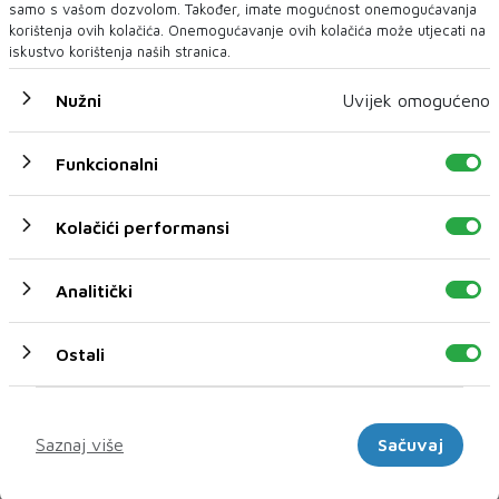
samo s vašom dozvolom. Također, imate mogućnost onemogućavanja
korištenja ovih kolačića. Onemogućavanje ovih kolačića može utjecati na
iskustvo korištenja naših stranica.
Nužni
Uvijek omogućeno
Funkcionalni
Kolačići performansi
U novom broju pročitajte
Analitički
DNEVNI
Ostali
Marketinški
Saznaj više
Sačuvaj