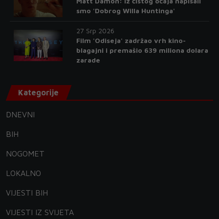
Matt Damon: Iz čistog očaja napisali
smo 'Dobrog Willa Huntinga'
27 Srp 2026
Film 'Odiseja' zadržao vrh kino-
blagajni i premašio 639 miliona dolara
zarade
Kategorije
DNEVNI
BIH
NOGOMET
LOKALNO
VIJESTI BIH
VIJESTI IZ SVIJETA