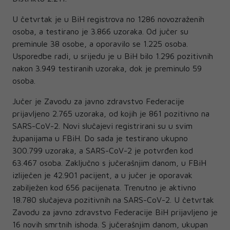
U četvrtak je u BiH registrova no 1286 novozraženih
osoba, a testirano je 3.866 uzoraka. Od jučer su
preminule 38 osobe, a oporavilo se 1.225 osoba.
Usporedbe radi, u srijedu je u BiH bilo 1.296 pozitivnih
nakon 3.949 testiranih uzoraka, dok je preminulo 59
osoba.
Jučer je Zavodu za javno zdravstvo Federacije
prijavljeno 2.765 uzoraka, od kojih je 861 pozitivno na
SARS-CoV-2. Novi slučajevi registrirani su u svim
županijama u FBiH. Do sada je testirano ukupno
300.799 uzoraka, a SARS-CoV-2 je potvrđen kod
63.467 osoba. Zaključno s jučerašnjim danom, u FBiH
izliječen je 42.901 pacijent, a u jučer je oporavak
zabilježen kod 656 pacijenata. Trenutno je aktivno
18.780 slučajeva pozitivnih na SARS-CoV-2. U četvrtak
Zavodu za javno zdravstvo Federacije BiH prijavljeno je
16 novih smrtnih ishoda. S jučerašnjim danom, ukupan