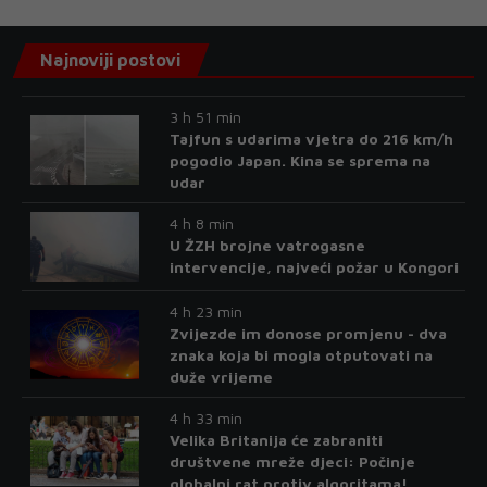
Najnoviji postovi
3 h 51 min
Tajfun s udarima vjetra do 216 km/h
pogodio Japan. Kina se sprema na
udar
4 h 8 min
U ŽZH brojne vatrogasne
intervencije, najveći požar u Kongori
4 h 23 min
Zvijezde im donose promjenu - dva
znaka koja bi mogla otputovati na
duže vrijeme
4 h 33 min
Velika Britanija će zabraniti
društvene mreže djeci: Počinje
globalni rat protiv algoritama!