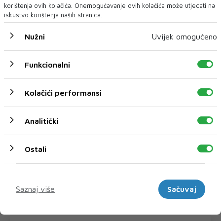
korištenja ovih kolačića. Onemogućavanje ovih kolačića može utjecati na
iskustvo korištenja naših stranica.
NAJNOVIJE
NAJČITANIJE
Nužni
Uvijek omogućeno
Funkcionalni
Kolačići performansi
Analitički
Ostali
Marketinški
UOČI VJEŽBE 'BRZI ODGOVOR 2026'
EUFOR nadomak Foče izveo vježbu
Saznaj više
Sačuvaj
EUFOR je u srijedu navečer uspješno izveo združenu vježbu
u kojoj je sudjelovalo osoblje...