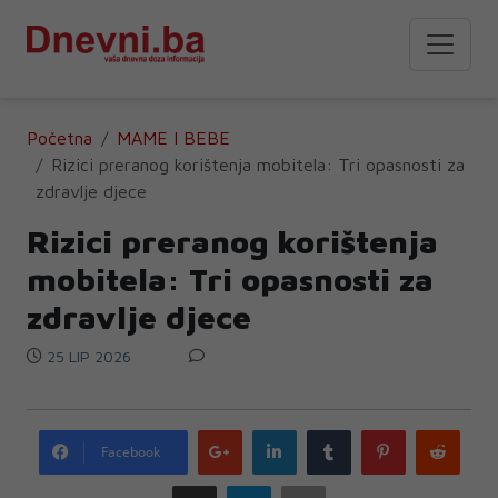
Početna
MAME I BEBE
Rizici preranog korištenja mobitela: Tri opasnosti za
zdravlje djece
Rizici preranog korištenja
mobitela: Tri opasnosti za
zdravlje djece
25 LIP 2026
Google
LinkedIn
Tumblr
Pinterest
Redd
Facebook
plus