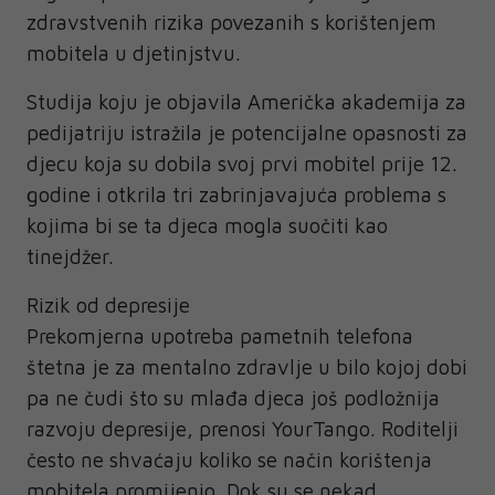
zdravstvenih rizika povezanih s korištenjem
mobitela u djetinjstvu.
Studija koju je objavila Američka akademija za
pedijatriju istražila je potencijalne opasnosti za
djecu koja su dobila svoj prvi mobitel prije 12.
godine i otkrila tri zabrinjavajuća problema s
kojima bi se ta djeca mogla suočiti kao
tinejdžer.
Rizik od depresije
Prekomjerna upotreba pametnih telefona
štetna je za mentalno zdravlje u bilo kojoj dobi
pa ne čudi što su mlađa djeca još podložnija
razvoju depresije, prenosi YourTango. Roditelji
često ne shvaćaju koliko se način korištenja
mobitela promijenio. Dok su se nekad