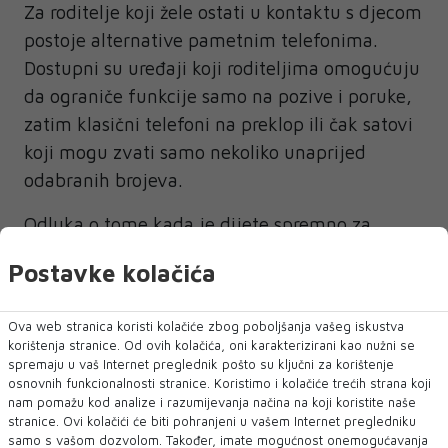
Za roditelje koji žele ostati u kontaktu s djecom
postoje alternative pametnim telefonima.
Dostupni su uređaji koji roditeljima omogućuju
da ograniče funkcije samo na pozive i poruke,
zatim klasični telefoni na preklop ili čak satovi
koji mogu zvati samo nekoliko unaprijed
odabranih brojeva.
Odluka o tome kada je dijete spremno za
mobitel trebala bi biti na roditeljima, no ne bi
Postavke kolačića
trebali žuriti samo zato što dijete to traži.
Pustiti djecu da budu djeca dar je na kojem će
Ova web stranica koristi kolačiće zbog poboljšanja vašeg iskustva
im kasnije vjerojatno biti zahvalni, piše
index
.
korištenja stranice. Od ovih kolačića, oni karakterizirani kao nužni se
spremaju u vaš Internet preglednik pošto su ključni za korištenje
osnovnih funkcionalnosti stranice. Koristimo i kolačiće trećih strana koji
nam pomažu kod analize i razumijevanja načina na koji koristite naše
stranice. Ovi kolačići će biti pohranjeni u vašem Internet pregledniku
samo s vašom dozvolom. Također, imate mogućnost onemogućavanja