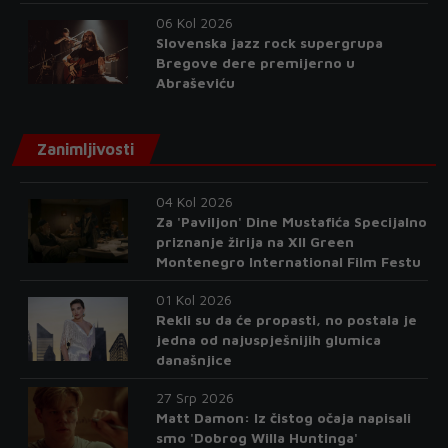
06 Kol 2026
Slovenska jazz rock supergrupa
Bregove dere premijerno u
Abraševiću
Zanimljivosti
04 Kol 2026
Za 'Paviljon' Dine Mustafića Specijalno
priznanje žirija na XII Green
Montenegro International Film Festu
01 Kol 2026
Rekli su da će propasti, no postala je
jedna od najuspješnijih glumica
današnjice
27 Srp 2026
Matt Damon: Iz čistog očaja napisali
smo 'Dobrog Willa Huntinga'