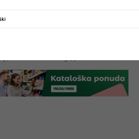
, koje palestinska grupa, libanski Hezbolah i
elu. Njegova smrt uslijedila je dan nakon što je
bijen vojni vođa Hezbolaha Fuad Šukr u blizini
ški
avaju strahove od širenja rata na cijelom
 Izraela s jedne strane te Irana i grupa koje on
iji, Iraku i Jemenu s druge, piše Hina.