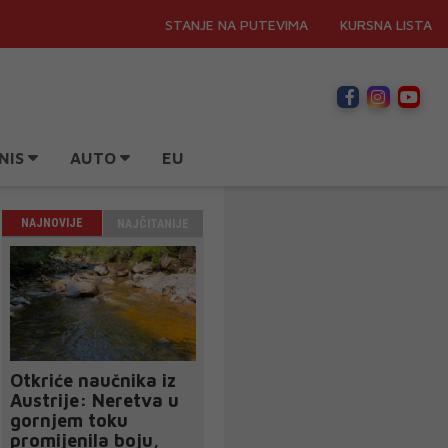
STANJE NA PUTEVIMA
KURSNA LISTA
NIS
AUTO
EU
NAJNOVIJE
NAJČITANIJE
Otkriće naučnika iz
Austrije: Neretva u
gornjem toku
promijenila boju,