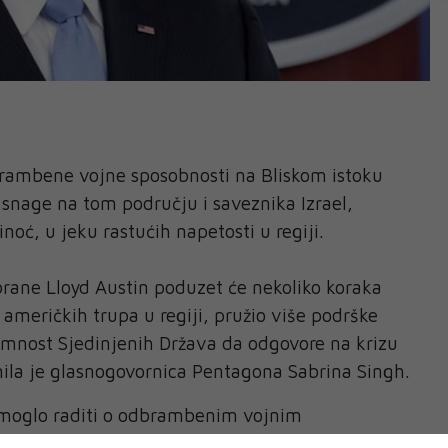
brambene vojne sposobnosti na Bliskom istoku
e snage na tom području i saveznika Izrael,
noć, u jeku rastućih napetosti u regiji.
rane Lloyd Austin poduzet će nekoliko koraka
 američkih trupa u regiji, pružio više podrške
remnost Sjedinjenih Država da odgovore na krizu
snila je glasnogovornica Pentagona Sabrina Singh.
e moglo raditi o odbrambenim vojnim