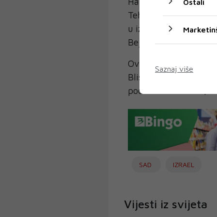
Hamasa Ismaila Hanije
Ostali
Teheran pripisuju Izra
u izraelskom napadu u
Marketin
Bejruta.
Ova dva napada oživlj
Saznaj više
Bliskom istoku, između
podržava u Libanu, Sir
SAD
IZRAEL
Vijesti iz svijeta