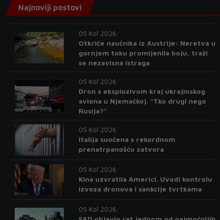
Najnoviji postovi
05 Kol 2026
Otkriće naučnika iz Austrije: Neretva u
gornjem toku promijenila boju, traži
se nezavisna istraga
05 Kol 2026
Dron s eksplozivom kraj ukrajinskog
aviona u Njemačkoj. "Tko drugi nego
Rusija?"
05 Kol 2026
Italija suočena s rekordnom
prenatrpanošću zatvora
05 Kol 2026
Kina uzvratila Americi. Uvodi kontrolu
izvoza dronova i sankcije tvrtkama
05 Kol 2026
SAD objavio rat jednom od najmoćnijih