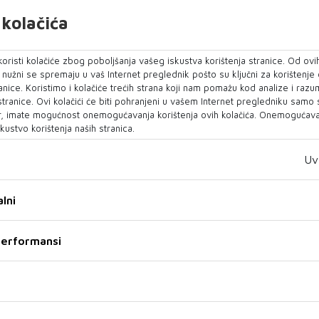
kolačića
kance koje je Rusija oslobodila tokom obimne
, predsjednik Sjedinjenih Država Joe Biden
oristi kolačiće zbog poboljšanja vašeg iskustva korištenja stranice. Od ovih
brinut zbog situacije na Bliskom istoku,
o nužni se spremaju u vaš Internet preglednik pošto su ključni za korištenje
lskog premijera Benjamina Netanyahua da uskoro
anice. Koristimo i kolačiće trećih strana koji nam pomažu kod analize i razu
 stranice. Ovi kolačići će biti pohranjeni u vašem Internet pregledniku samo
rekidu vatre u Pojasu Gaze.
, imate mogućnost onemogućavanja korištenja ovih kolačića. Onemogućavan
kustvo korištenja naših stranica.
zgovora u prisustvu potpredsjednice Kamale
ravao Netanyahua da su Sjedinjene Države
Uv
Izraela uprkos svim prijetnjama iz Irana.
lni
li o naporima da se pomogne odbrani Izraela od
prijetnje balističkih projektila i bespilotnih
 performansi
o uključivati ​​novo raspoređivanje američkog
navodi Bijela kuća.
pe pripremaju svoj odgovor na ubistvo lidera