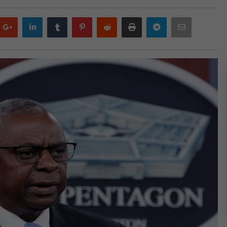
Google
LinkedIn
Tumblr
Pinterest
Reddit
Print
Telegram
Email
plus