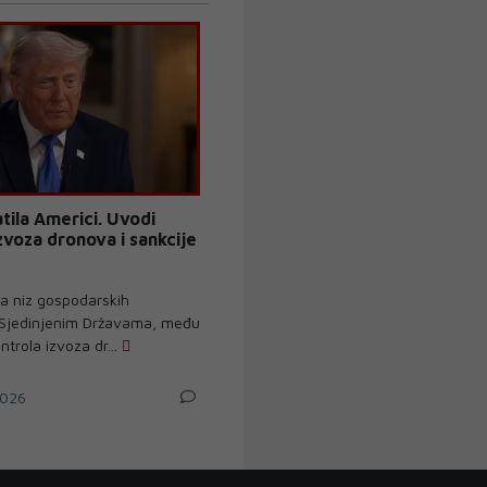
tila Americi. Uvodi
zvoza dronova i sankcije
la niz gospodarskih
 Sjedinjenim Državama, među
ntrola izvoza dr...
026