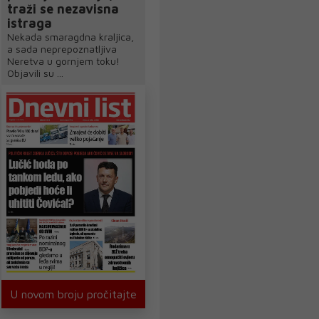
traži se nezavisna
istraga
Nekada smaragdna kraljica,
a sada neprepoznatljiva
Neretva u gornjem toku!
Objavili su ...
U novom broju pročitajte