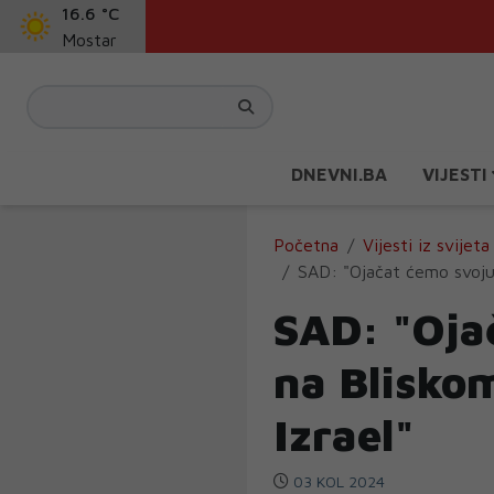
16.6 °C
Mostar
DNEVNI.BA
VIJESTI
Početna
Vijesti iz svijeta
SAD: "Ojačat ćemo svoju v
SAD: "Oja
na Bliskom
Izrael"
03 KOL 2024