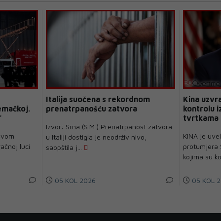
Italija suočena s rekordnom
Kina uzvra
emačkoj.
prenatrpanošću zatvora
kontrolu i
"
tvrtkama
Izvor: Srna (S.M.) Prenatrpanost zatvora
avom
KINA je uve
u Italiji dostigla je neodrživ nivo,
ačnoj luci
protumjera
saopštila j...
kojima su ko
05 KOL 2026
05 KOL 2