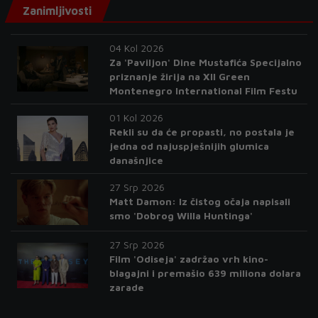
Zanimljivosti
04 Kol 2026
Za 'Paviljon' Dine Mustafića Specijalno
priznanje žirija na XII Green
Montenegro International Film Festu
01 Kol 2026
Rekli su da će propasti, no postala je
jedna od najuspješnijih glumica
današnjice
27 Srp 2026
Matt Damon: Iz čistog očaja napisali
smo 'Dobrog Willa Huntinga'
27 Srp 2026
Film 'Odiseja' zadržao vrh kino-
blagajni i premašio 639 miliona dolara
zarade