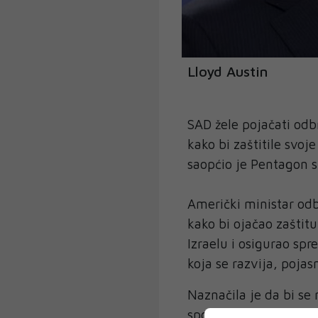
Lloyd Austin
SAD žele pojačati od
kako bi zaštitile svoj
saopćio je Pentagon si
Američki ministar odb
kako bi ojačao zaštitu
Izraelu i osigurao sp
koja se razvija, poja
Naznačila je da bi s
sposobnostima.