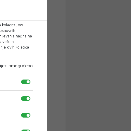
 kolačića, oni
 osnovnih
mijevanja načina na
 s vašom
je ovih kolačića
ijek omogućeno