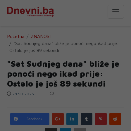
Početna
ZNANOST
"Sat Sudnjeg dana" bliže je ponoći nego ikad prije:
Ostalo je još 89 sekundi
"Sat Sudnjeg dana" bliže je
ponoći nego ikad prije:
Ostalo je još 89 sekundi
28 SIJ 2025
Google
LinkedIn
Tumblr
Pinterest
Redd
Facebook
plus