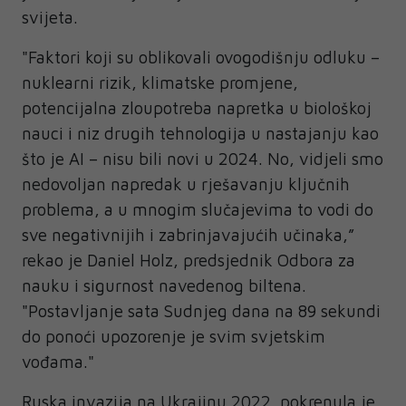
svijeta.
"Faktori koji su oblikovali ovogodišnju odluku –
nuklearni rizik, klimatske promjene,
potencijalna zloupotreba napretka u biološkoj
nauci i niz drugih tehnologija u nastajanju kao
što je AI – nisu bili novi u 2024. No, vidjeli smo
nedovoljan napredak u rješavanju ključnih
problema, a u mnogim slučajevima to vodi do
sve negativnijih i zabrinjavajućih učinaka,”
rekao je Daniel Holz, predsjednik Odbora za
nauku i sigurnost navedenog biltena.
"Postavljanje sata Sudnjeg dana na 89 sekundi
do ponoći upozorenje je svim svjetskim
vođama."
Ruska invazija na Ukrajinu 2022. pokrenula je