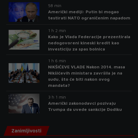
58 min
Američki mediji: Putin bi mogao
testirati NATO ograničenim napadom
1 h 2 min
Kako je Vlada Federacije prezentirala
nedogovoreni kineski kredit kao
investiciju za spas bolnica
1 h 6 min
NIKŠIĆEVE VLADE Nakon 2014. masa
Nikšićevih ministara završila je na
sudu, što će biti nakon ovog
mandata?
3 h 1 min
Američki zakonodavci pozivaju
Trumpa da uvede sankcije Dodiku
Zanimljivosti