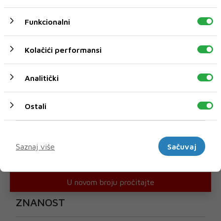
Funkcionalni
Kolačići performansi
Analitički
Ostali
Marketinški
Saznaj više
Sačuvaj
U novom broju pročitajte
ZNANOST