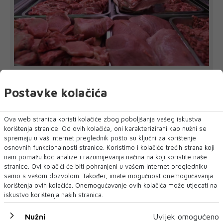
FBiH nema objedinjene podatke o
povučenom i uništenom mesu, prekršaji
Postavke kolačića
utvrđeni u 40 kontrola
SARAJEVO - U Federaciji Bosne i Hercegovine ne postoji
jedinstvena baza podataka o kontr...
Ova web stranica koristi kolačiće zbog poboljšanja vašeg iskustva
korištenja stranice. Od ovih kolačića, oni karakterizirani kao nužni se
spremaju u vaš Internet preglednik pošto su ključni za korištenje
osnovnih funkcionalnosti stranice. Koristimo i kolačiće trećih strana koji
nam pomažu kod analize i razumijevanja načina na koji koristite naše
stranice. Ovi kolačići će biti pohranjeni u vašem Internet pregledniku
samo s vašom dozvolom. Također, imate mogućnost onemogućavanja
korištenja ovih kolačića. Onemogućavanje ovih kolačića može utjecati na
iskustvo korištenja naših stranica.
Nužni
Uvijek omogućeno