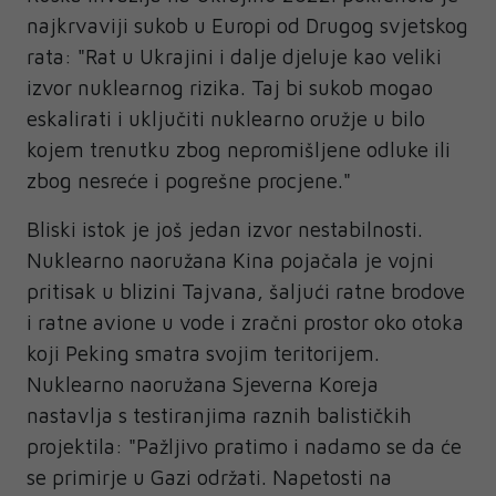
najkrvaviji sukob u Europi od Drugog svjetskog
rata: "Rat u Ukrajini i dalje djeluje kao veliki
izvor nuklearnog rizika. Taj bi sukob mogao
eskalirati i uključiti nuklearno oružje u bilo
kojem trenutku zbog nepromišljene odluke ili
zbog nesreće i pogrešne procjene."
Bliski istok je još jedan izvor nestabilnosti.
Nuklearno naoružana Kina pojačala je vojni
pritisak u blizini Tajvana, šaljući ratne brodove
i ratne avione u vode i zračni prostor oko otoka
koji Peking smatra svojim teritorijem.
Nuklearno naoružana Sjeverna Koreja
nastavlja s testiranjima raznih balističkih
projektila: "Pažljivo pratimo i nadamo se da će
se primirje u Gazi održati. Napetosti na