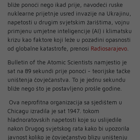
bliže ponoći nego ikad prije, navodeći ruske
nuklearne prijetnje usred invazije na Ukrajinu,
napetosti u drugim svjetskim žarištima, vojnu
primjenu umjetne inteligencije (AI) i klimatsku
krizu kao faktore koji leže u pozadini opasnosti
od globalne katastrofe, prenosi
Radiosarajevo
.
Bulletin of the Atomic Scientists namjestio je
sat na 89 sekundi prije ponoći - teorijske tačke
uništenja čovječanstva. To je jednu sekundu
bliže nego što je postavljeno prošle godine.
Ova neprofitna organizacija sa sjedištem u
Chicagu izradila je sat 1947. tokom
hladnoratovskih napetosti koje su uslijedile
nakon Drugog svjetskog rata kako bi upozorila
javnost koliko je čovječanstvo blizu uništenju