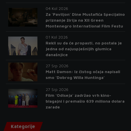
04 Kol 2026
Za 'Paviljon' Dine Mustafića Specijalno
priznanje žirija na XII Green
Montenegro International Film Festu
01 Kol 2026
Rekli su da će propasti, no postala je
jedna od najuspješnijih glumica
današnjice
27 Srp 2026
Matt Damon: Iz čistog očaja napisali
smo 'Dobrog Willa Huntinga'
27 Srp 2026
Film 'Odiseja' zadržao vrh kino-
blagajni i premašio 639 miliona dolara
zarade
Kategorije