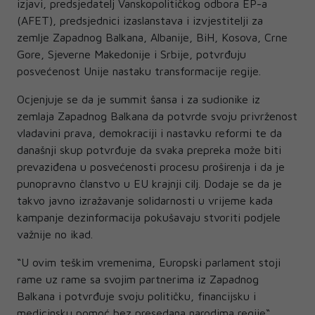
izjavi, predsjedatelj Vanskopolitičkog odbora EP-a
(AFET), predsjednici izaslanstava i izvjestitelji za
zemlje Zapadnog Balkana, Albanije, BiH, Kosova, Crne
Gore, Sjeverne Makedonije i Srbije, potvrđuju
posvećenost Unije nastaku transformacije regije.
Ocjenjuje se da je summit šansa i za sudionike iz
zemlaja Zapadnog Balkana da potvrde svoju privrženost
vladavini prava, demokraciji i nastavku reformi te da
današnji skup potvrđuje da svaka prepreka može biti
prevaziđena u posvećenosti procesu proširenja i da je
punopravno članstvo u EU krajnji cilj. Dodaje se da je
takvo javno izražavanje solidarnosti u vrijeme kada
kampanje dezinformacija pokušavaju stvoriti podjele
važnije no ikad.
“U ovim teškim vremenima, Europski parlament stoji
rame uz rame sa svojim partnerima iz Zapadnog
Balkana i potvrđuje svoju političku, financijsku i
medicinsku pomoć bez presedana narodima regije“,