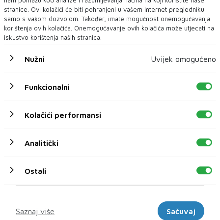
nam pomažu kod analize i razumijevanja načina na koji koristite naše
stranice. Ovi kolačići će biti pohranjeni u vašem Internet pregledniku
samo s vašom dozvolom. Također, imate mogućnost onemogućavanja
korištenja ovih kolačića. Onemogućavanje ovih kolačića može utjecati na
iskustvo korištenja naših stranica.
Nužni
Uvijek omogućeno
Funkcionalni
Kolačići performansi
U novom broju pročitajte
EU
Analitički
Ostali
Marketinški
Saznaj više
Sačuvaj