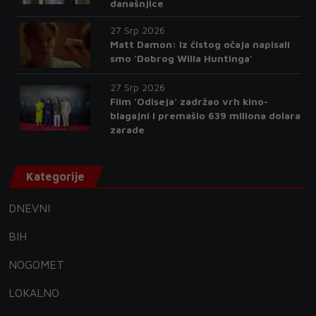
današnjice
27 Srp 2026
Matt Damon: Iz čistog očaja napisali
smo 'Dobrog Willa Huntinga'
27 Srp 2026
Film 'Odiseja' zadržao vrh kino-
blagajni i premašio 639 miliona dolara
zarade
Kategorije
DNEVNI
BIH
NOGOMET
LOKALNO