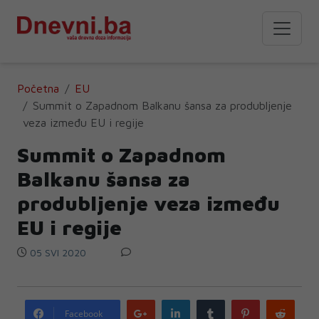
Početna
EU
Summit o Zapadnom Balkanu šansa za produbljenje
veza između EU i regije
Summit o Zapadnom
Balkanu šansa za
produbljenje veza između
EU i regije
05 SVI 2020
Google
LinkedIn
Tumblr
Pinterest
Redd
Facebook