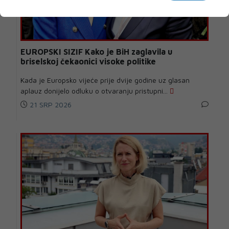
EUROPSKI SIZIF Kako je BiH zaglavila u
briselskoj čekaonici visoke politike
Kada je Europsko vijeće prije dvije godine uz glasan
aplauz donijelo odluku o otvaranju pristupni...
21 SRP 2026