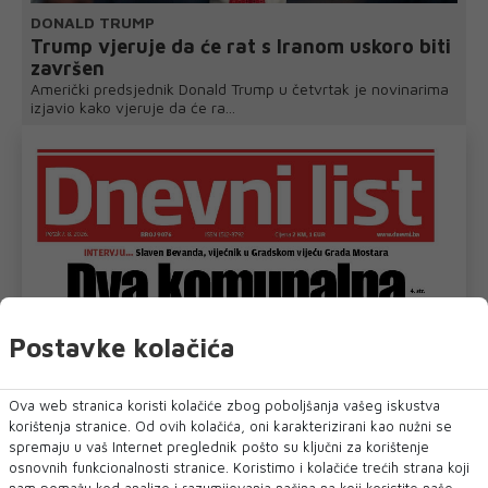
DONALD TRUMP
Trump vjeruje da će rat s Iranom uskoro biti
završen
Američki predsjednik Donald Trump u četvrtak je novinarima
izjavio kako vjeruje da će ra...
Postavke kolačića
Ova web stranica koristi kolačiće zbog poboljšanja vašeg iskustva
korištenja stranice. Od ovih kolačića, oni karakterizirani kao nužni se
spremaju u vaš Internet preglednik pošto su ključni za korištenje
osnovnih funkcionalnosti stranice. Koristimo i kolačiće trećih strana koji