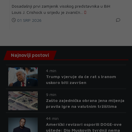
Dosadašnji prvi zamjenik visokog predstavnika u BiH
Louis J. Crishock u srijedu je zvaničn...
01 SRP 2026
Najnoviji postovi
4 min
Trump vjeruje da će rat s Iranom
uskoro biti završen
9 min
Zašto zajednička obrana jena mijenja
pravila igre na valutnim tržištima
44 min
Američki revizori osporili DOGE-ove
uštede: Dio Muskovih tvrdnji nema