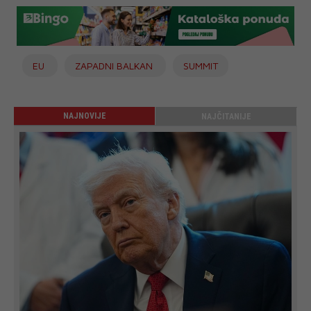
EU
ZAPADNI BALKAN
SUMMIT
NAJNOVIJE
NAJČITANIJE