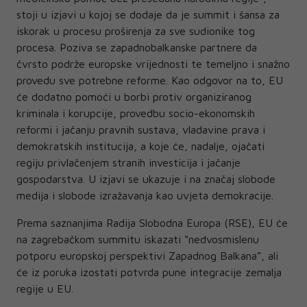
stoji u izjavi u kojoj se dodaje da je summit i šansa za
iskorak u procesu proširenja za sve sudionike tog
procesa. Poziva se zapadnobalkanske partnere da
čvrsto podrže europske vrijednosti te temeljno i snažno
provedu sve potrebne reforme. Kao odgovor na to, EU
će dodatno pomoći u borbi protiv organiziranog
kriminala i korupcije, provedbu socio-ekonomskih
reformi i jačanju pravnih sustava, vladavine prava i
demokratskih institucija, a koje će, nadalje, ojačati
regiju privlačenjem stranih investicija i jačanje
gospodarstva. U izjavi se ukazuje i na značaj slobode
medija i slobode izražavanja kao uvjeta demokracije.
Prema saznanjima Radija Slobodna Europa (RSE), EU će
na zagrebačkom summitu iskazati “nedvosmislenu
potporu europskoj perspektivi Zapadnog Balkana”, ali
će iz poruka izostati potvrda pune integracije zemalja
regije u EU.