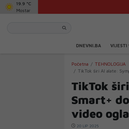
19.9 °C
Mostar
DNEVNI.BA
VIJESTI
Početna
TEHNOLOGIJA
TikTok širi AI alate: Sy
TikTok šir
Smart+ do
video ogl
20 LIP 2025