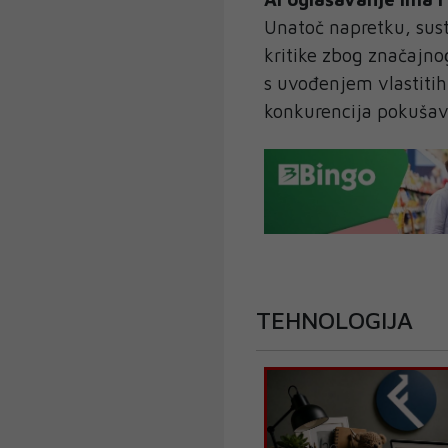
Unatoč napretku, sust
kritike zbog značajno
s uvođenjem vlastitih
konkurencija pokušava
TEHNOLOGIJA