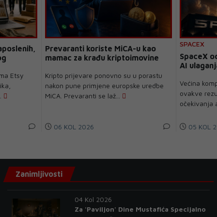
SPACEX
aposlenih,
Prevaranti koriste MiCA-u kao
SpaceX od
og
mamac za krađu kriptoimovine
AI ulaganj
rma Etsy
Kripto prijevare ponovno su u porastu
Većina kompa
ika,
nakon pune primjene europske uredbe
ovakve rezul
..
MiCA. Prevaranti se laž...
očekivanja an
06 KOL 2026
05 KOL 2
Zanimljivosti
04 Kol 2026
Za 'Paviljon' Dine Mustafića Specijalno