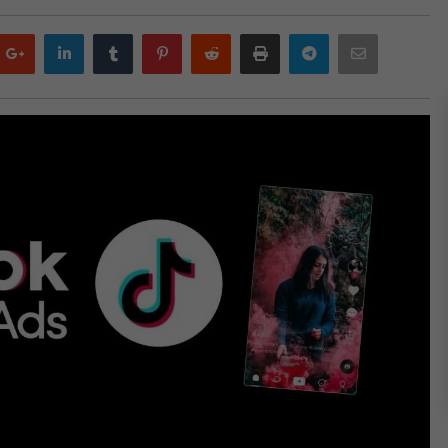
Google
LinkedIn
Tumblr
Pinterest
Reddit
Print
Telegram
Email
plus