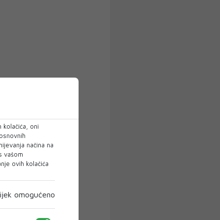
 kolačića, oni
 osnovnih
mijevanja načina na
 s vašom
je ovih kolačića
ijek omogućeno