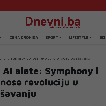
CRNA KRONIKA
SPORT
LIFESTYLE
BIZ
mphony i Smart+ donose revoluciju u video oglašavanju
i AI alate: Symphony i
nose revoluciju u
ašavanju