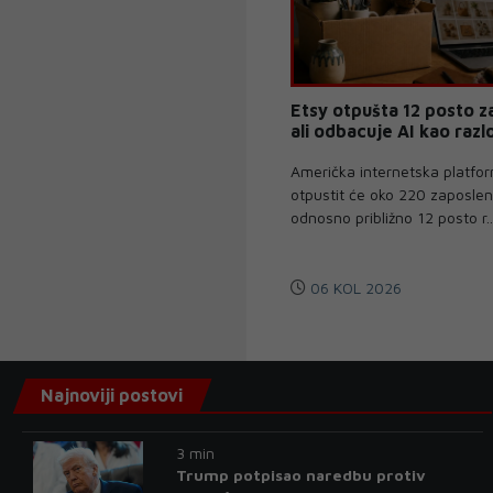
Etsy otpušta 12 posto z
ali odbacuje AI kao razl
Američka internetska platfo
otpustit će oko 220 zaposlen
odnosno približno 12 posto r.
06 KOL 2026
Najnoviji postovi
3 min
Trump potpisao naredbu protiv