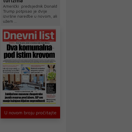
turizma"
Američki predsjednik Donald
Trump potpisao je dvije
izvršne naredbe u novom, ali
užem ...
U novom broju pročitajte