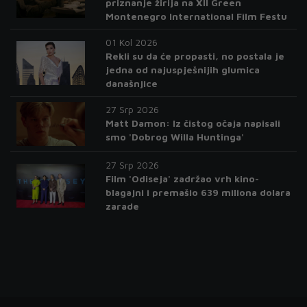
priznanje žirija na XII Green
Montenegro International Film Festu
01 Kol 2026
Rekli su da će propasti, no postala je
jedna od najuspješnijih glumica
današnjice
27 Srp 2026
Matt Damon: Iz čistog očaja napisali
smo 'Dobrog Willa Huntinga'
27 Srp 2026
Film 'Odiseja' zadržao vrh kino-
blagajni i premašio 639 miliona dolara
zarade