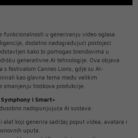
e funkcionalnosti u generiranju video oglasa
igencije, dodatno nadograđujući postojeći
edstavljen kako bi pomogao brendovima u
odršku generativne AI tehnologije. Ova objava
a s festivalom Cannes Lions, gdje su AI-
minirali kao glavna tema među velikim
e smanjenju troškova produkcije.
: Symphony i Smart+
eđusobno nadopunjujuća AI sustava:
 alat koji generira sadržaj poput videa, avatara i
osnovnih uputa.