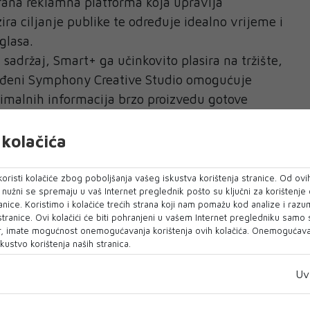
rana reklamna platforma koja upravlja
a ciljanje publike te određuje idealno vrijeme i
glasa.
adržaj, Smart+ ga učinkovito plasira na tržište,
ađeni Symphony Creative Studio omogućuje
imalnih informacija brzo proizvedu gotove
 ključna prednost za manja poduzeća s
a. Smart+ potom automatizira upravljanje
kolačića
ira povrat ulaganja.
oristi kolačiće zbog poboljšanja vašeg iskustva korištenja stranice. Od ovih
 AI oglašavanje?
o nužni se spremaju u vaš Internet preglednik pošto su ključni za korištenje
anice. Koristimo i kolačiće trećih strana koji nam pomažu kod analize i razu
glasi prilagođeni TikToku povećavaju namjeru
 stranice. Ovi kolačići će biti pohranjeni u vašem Internet pregledniku samo
onost prema brendu za 38%, dok 79% korisnika
, imate mogućnost onemogućavanja korištenja ovih kolačića. Onemogućavan
kustvo korištenja naših stranica.
i razumiju kako stvoriti sadržaj specifičan za ovu
o TikTok razvija alate koji profesionalnu
Uv
ine dostupnijom.