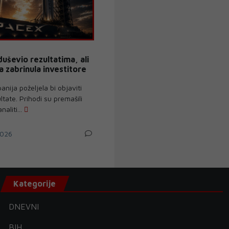
uševio rezultatima, ali
a zabrinula investitore
nija poželjela bi objaviti
tate. Prihodi su premašili
aliti...
026
Kategorije
DNEVNI
BIH