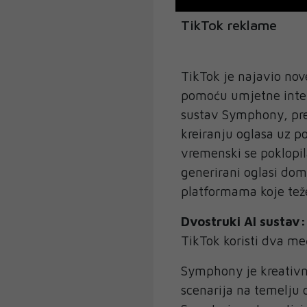
TikTok reklame
TikTok je najavio nov
pomoću umjetne intel
sustav Symphony, pr
kreiranju oglasa uz p
vremenski se poklopil
generirani oglasi do
platformama koje tež
Dvostruki AI sustav
TikTok koristi dva m
Symphony je kreativni
scenarija na temelju 