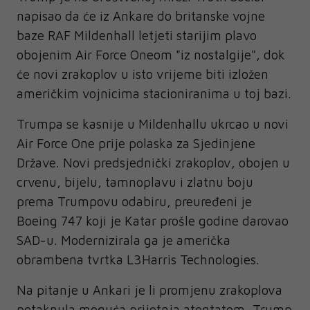
napisao da će iz Ankare do britanske vojne
baze RAF Mildenhall letjeti starijim plavo
obojenim Air Force Oneom "iz nostalgije", dok
će novi zrakoplov u isto vrijeme biti izložen
američkim vojnicima stacioniranima u toj bazi.
Trumpa se kasnije u Mildenhallu ukrcao u novi
Air Force One prije polaska za Sjedinjene
Države. Novi predsjednički zrakoplov, obojen u
crvenu, bijelu, tamnoplavu i zlatnu boju
prema Trumpovu odabiru, preuređeni je
Boeing 747 koji je Katar prošle godine darovao
SAD-u. Modernizirala ga je američka
obrambena tvrtka L3Harris Technologies.
Na pitanje u Ankari je li promjenu zrakoplova
potaknula moguća prijetnja atentatom, Trump