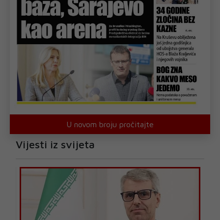
U novom broju pročitajte
Vijesti iz svijeta