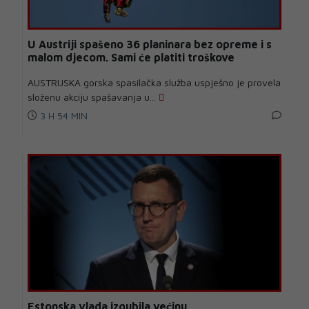
U Austriji spašeno 36 planinara bez opreme i s
malom djecom. Sami će platiti troškove
AUSTRIJSKA gorska spasilačka služba uspješno je provela
složenu akciju spašavanja u...
3 H 54 MIN
Estonska vlada izgubila većinu