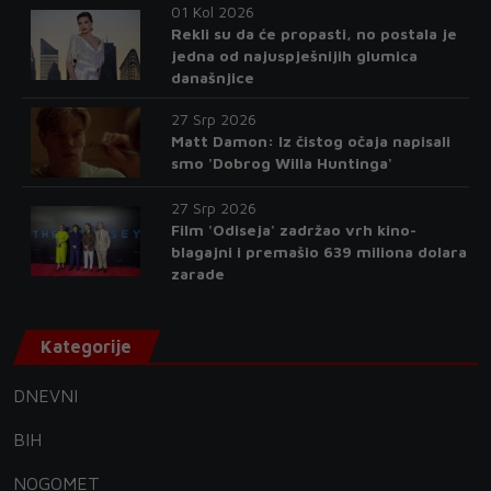
01 Kol 2026
Rekli su da će propasti, no postala je
jedna od najuspješnijih glumica
današnjice
27 Srp 2026
Matt Damon: Iz čistog očaja napisali
smo 'Dobrog Willa Huntinga'
27 Srp 2026
Film 'Odiseja' zadržao vrh kino-
blagajni i premašio 639 miliona dolara
zarade
Kategorije
DNEVNI
BIH
NOGOMET