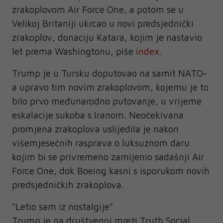
zrakoplovom Air Force One, a potom se u
Velikoj Britaniji ukrcao u novi predsjednički
zrakoplov, donaciju Katara, kojim je nastavio
let prema Washingtonu, piše
index
.
Trump je u Tursku doputovao na samit NATO-
a upravo tim novim zrakoplovom, kojemu je to
bilo prvo međunarodno putovanje, u vrijeme
eskalacije sukoba s Iranom. Neočekivana
promjena zrakoplova uslijedila je nakon
višemjesečnih rasprava o luksuznom daru
kojim bi se privremeno zamijenio sadašnji Air
Force One, dok Boeing kasni s isporukom novih
predsjedničkih zrakoplova.
"Letio sam iz nostalgije"
Trump je na društvenoj mreži Truth Social