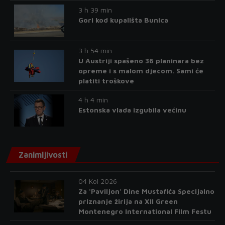
3 h 39 min
Gori kod kupališta Bunica
3 h 54 min
U Austriji spašeno 36 planinara bez
opreme i s malom djecom. Sami će
platiti troškove
4 h 4 min
Estonska vlada izgubila većinu
Zanimljivosti
04 Kol 2026
Za 'Paviljon' Dine Mustafića Specijalno
priznanje žirija na XII Green
Montenegro International Film Festu