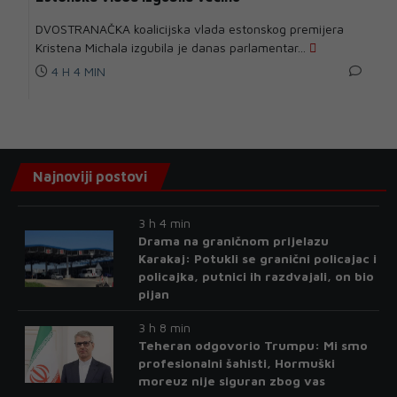
DVOSTRANAČKA koalicijska vlada estonskog premijera
Kristena Michala izgubila je danas parlamentar...
4 H 4 MIN
Najnoviji postovi
3 h 4 min
Drama na graničnom prijelazu
Karakaj: Potukli se granični policajac i
policajka, putnici ih razdvajali, on bio
pijan
3 h 8 min
Teheran odgovorio Trumpu: Mi smo
profesionalni šahisti, Hormuški
moreuz nije siguran zbog vas