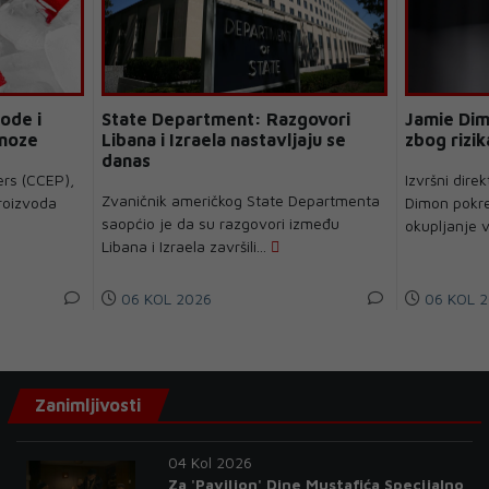
ode i
State Department: Razgovori
Jamie Dim
gnoze
Libana i Izraela nastavljaju se
zbog rizik
danas
ers (CCEP),
Izvršni dir
Zvaničnik američkog State Departmenta
proizvoda
Dimon pokren
saopćio je da su razgovori između
okupljanje v
Libana i Izraela završili...
06 KOL 2026
06 KOL 2
Zanimljivosti
04 Kol 2026
Za 'Paviljon' Dine Mustafića Specijalno