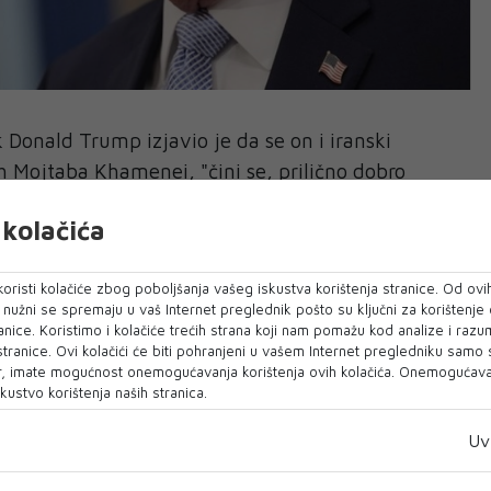
Donald Trump izjavio je da se on i iranski
h Mojtaba Khamenei, "čini se, prilično dobro
što ajatolah nije viđen u javnosti još od samog
kolačića
a u Iranu.
ta upitali su Trumpa zna li u kakvom je stanju
oristi kolačiće zbog poboljšanja vašeg iskustva korištenja stranice. Od ovih
e on odgovorio: "Čujem da nije baš najbolje."
o nužni se spremaju u vaš Internet preglednik pošto su ključni za korištenje
anice. Koristimo i kolačiće trećih strana koji nam pomažu kod analize i razu
 stranice. Ovi kolačići će biti pohranjeni u vašem Internet pregledniku samo
čama, znate, nedostaje mu dosta različitih
, imate mogućnost onemogućavanja korištenja ovih kolačića. Onemogućavan
o je američki predsjednik. Podsjetimo, ranije je
kustvo korištenja naših stranica.
menei teško ranjen u prvom valu američkih
Uv
, u kojima je poginuo njegov otac Ali Khamenei.