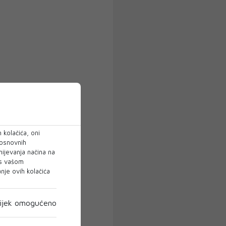
 kolačića, oni
 osnovnih
mijevanja načina na
 s vašom
je ovih kolačića
ijek omogućeno