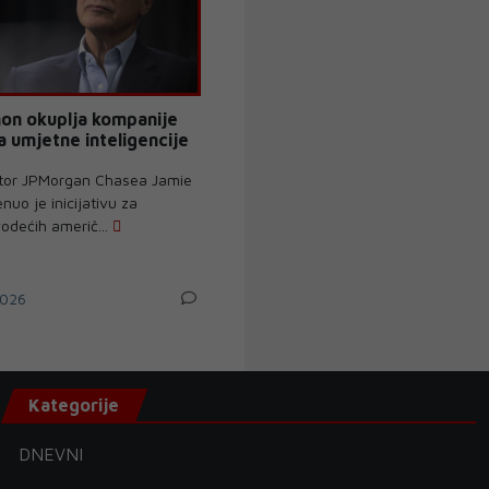
on okuplja kompanije
a umjetne inteligencije
ektor JPMorgan Chasea Jamie
uo je inicijativu za
odećih američ...
026
Kategorije
DNEVNI