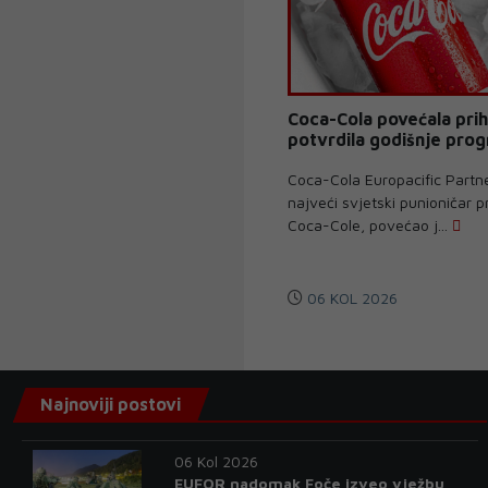
Coca-Cola povećala prih
potvrdila godišnje pro
Coca-Cola Europacific Partn
najveći svjetski punioničar 
Coca-Cole, povećao j...
06 KOL 2026
Najnoviji postovi
06 Kol 2026
EUFOR nadomak Foče izveo vježbu