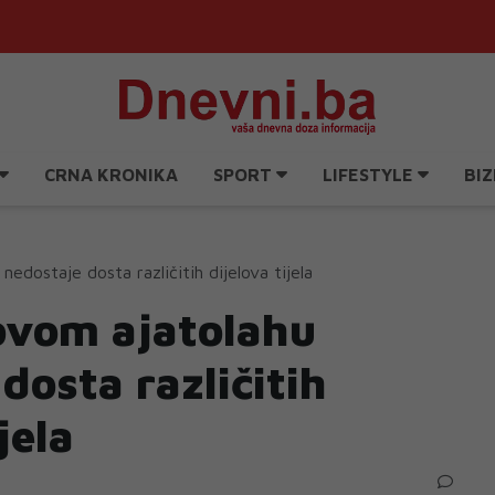
CRNA KRONIKA
SPORT
LIFESTYLE
BIZ
dostaje dosta različitih dijelova tijela
vom ajatolahu
dosta različitih
jela