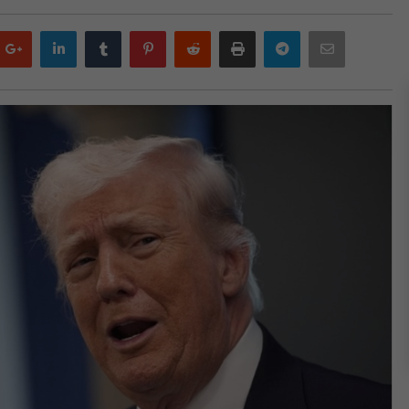
Google
LinkedIn
Tumblr
Pinterest
Reddit
Print
Telegram
Email
plus