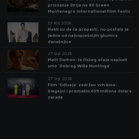
priznanje žirija na XII Green
Montenegro International Film Festu
01 Kol 2026
Rekli su da će propasti, no postala je
jedna od najuspješnijih glumica
današnjice
27 Srp 2026
Matt Damon: Iz čistog očaja napisali
smo 'Dobrog Willa Huntinga'
27 Srp 2026
Film 'Odiseja' zadržao vrh kino-
blagajni i premašio 639 miliona dolara
zarade