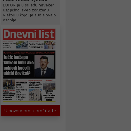
EUFOR je u srijedu navečer
uspješno izveo združenu
vježbu u kojoj je sudjelovalo
osoblje...
U novom broju pročitajte