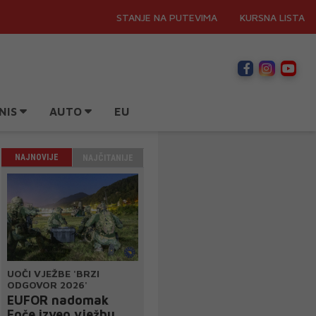
STANJE NA PUTEVIMA
KURSNA LISTA
NIS
AUTO
EU
NAJNOVIJE
NAJČITANIJE
UOČI VJEŽBE 'BRZI
ODGOVOR 2026'
EUFOR nadomak
Foče izveo vježbu