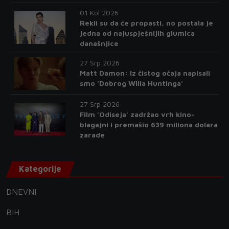
01 Kol 2026
Rekli su da će propasti, no postala je
jedna od najuspješnijih glumica
današnjice
27 Srp 2026
Matt Damon: Iz čistog očaja napisali
smo 'Dobrog Willa Huntinga'
27 Srp 2026
Film 'Odiseja' zadržao vrh kino-
blagajni i premašio 639 miliona dolara
zarade
Kategorije
DNEVNI
BIH