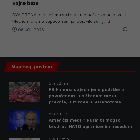
vojne baze
DVA DRONA primijećena su iznad njemačke vojne baze u
Mechernichu na zapadu zemlje, objavile su nj...
08 KOL 2026
Najnoviji postovi
5 h 52 min
FBiH nema objedinjene podatke o
povučenom i uništenom mesu,
prekršaji utvrđeni u 40 kontrola
6 h 7 min
Američki mediji: Putin bi mogao
testirati NATO ograničenim napadom
6 h 11 min