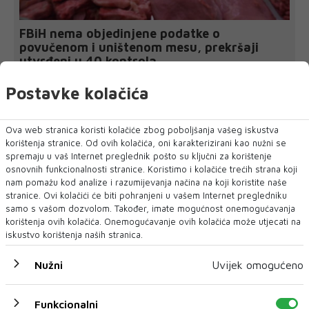
FBiH nema objedinjene podatke o
povučenom i uništenom mesu, prekršaji
utvrđeni u 40 kontrola
SARAJEVO - U Federaciji Bosne i Hercegovine ne postoji
jedinstvena baza podataka o kontr...
Postavke kolačića
Ova web stranica koristi kolačiće zbog poboljšanja vašeg iskustva
korištenja stranice. Od ovih kolačića, oni karakterizirani kao nužni se
spremaju u vaš Internet preglednik pošto su ključni za korištenje
osnovnih funkcionalnosti stranice. Koristimo i kolačiće trećih strana koji
nam pomažu kod analize i razumijevanja načina na koji koristite naše
stranice. Ovi kolačići će biti pohranjeni u vašem Internet pregledniku
samo s vašom dozvolom. Također, imate mogućnost onemogućavanja
korištenja ovih kolačića. Onemogućavanje ovih kolačića može utjecati na
iskustvo korištenja naših stranica.
Nužni
Uvijek omogućeno
Funkcionalni