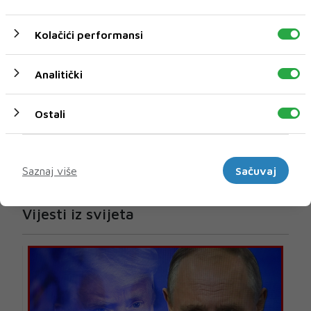
Kolačići performansi
Analitički
Ostali
Marketinški
Saznaj više
Sačuvaj
U novom broju pročitajte
Vijesti iz svijeta