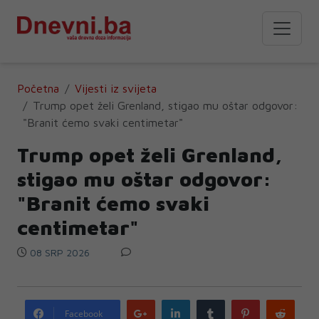
Početna
Vijesti iz svijeta
Trump opet želi Grenland, stigao mu oštar odgovor:
"Branit ćemo svaki centimetar"
Trump opet želi Grenland,
stigao mu oštar odgovor:
"Branit ćemo svaki
centimetar"
08 SRP 2026
Google
LinkedIn
Tumblr
Pinterest
Redd
Facebook