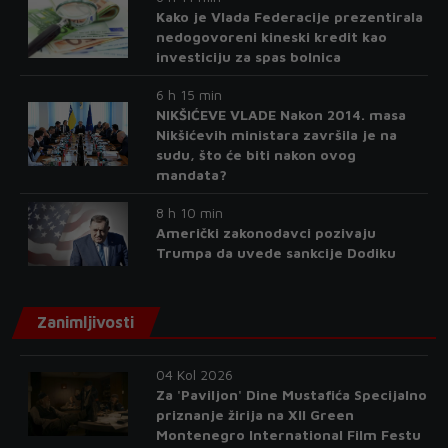
Kako je Vlada Federacije prezentirala
nedogovoreni kineski kredit kao
investiciju za spas bolnica
6 h 15 min
NIKŠIĆEVE VLADE Nakon 2014. masa
Nikšićevih ministara završila je na
sudu, što će biti nakon ovog
mandata?
8 h 10 min
Američki zakonodavci pozivaju
Trumpa da uvede sankcije Dodiku
Zanimljivosti
04 Kol 2026
Za 'Paviljon' Dine Mustafića Specijalno
priznanje žirija na XII Green
Montenegro International Film Festu