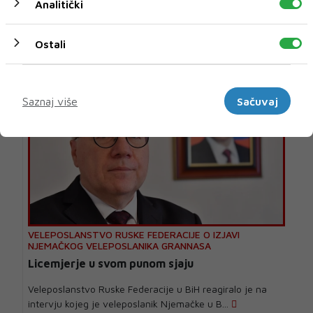
Analitički
U novom broju pročitajte
Ostali
BIH
Marketinški
Saznaj više
Sačuvaj
VELEPOSLANSTVO RUSKE FEDERACIJE O IZJAVI
NJEMAČKOG VELEPOSLANIKA GRANNASA
Licemjerje u svom punom sjaju
Veleposlanstvo Ruske Federacije u BiH reagiralo je na
intervju kojeg je veleposlanik Njemačke u B...