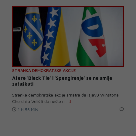
STRANKA DEMOKRATSKE AKCIJE
Afere 'Black Tie' i 'Spengiranje' se ne smije
zataškati
Stranka demokratske akcije smatra da izjavu Winstona
Churchila 'želiš li da nešto n...
1 H 56 MIN