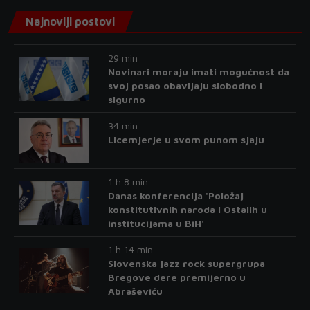
Najnoviji postovi
29 min
Novinari moraju imati mogućnost da
svoj posao obavljaju slobodno i
sigurno
34 min
Licemjerje u svom punom sjaju
1 h 8 min
Danas konferencija 'Položaj
konstitutivnih naroda i Ostalih u
institucijama u BiH'
1 h 14 min
Slovenska jazz rock supergrupa
Bregove dere premijerno u
Abraševiću