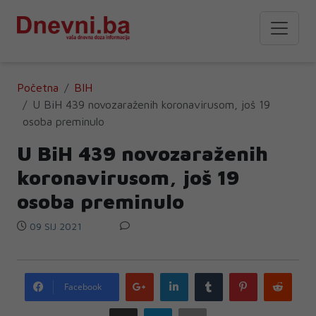
Početna
BIH
U BiH 439 novozaraženih koronavirusom, još 19
osoba preminulo
U BiH 439 novozaraženih
koronavirusom, još 19
osoba preminulo
09 SIJ 2021
Google
LinkedIn
Tumblr
Pinterest
Redd
Facebook
plus