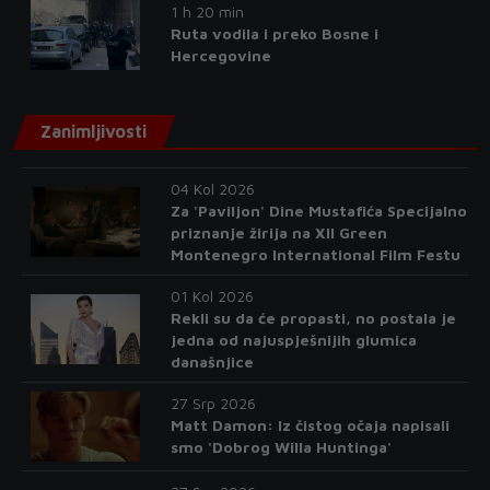
1 h 20 min
Ruta vodila i preko Bosne i
Hercegovine
Zanimljivosti
04 Kol 2026
Za 'Paviljon' Dine Mustafića Specijalno
priznanje žirija na XII Green
Montenegro International Film Festu
01 Kol 2026
Rekli su da će propasti, no postala je
jedna od najuspješnijih glumica
današnjice
27 Srp 2026
Matt Damon: Iz čistog očaja napisali
smo 'Dobrog Willa Huntinga'