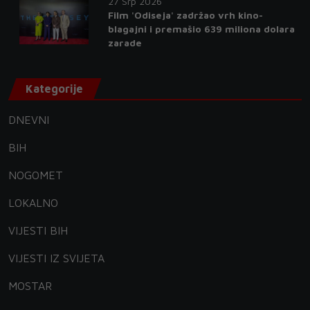
27 Srp 2026
Film 'Odiseja' zadržao vrh kino-
blagajni i premašio 639 miliona dolara
zarade
Kategorije
DNEVNI
BIH
NOGOMET
LOKALNO
VIJESTI BIH
VIJESTI IZ SVIJETA
MOSTAR