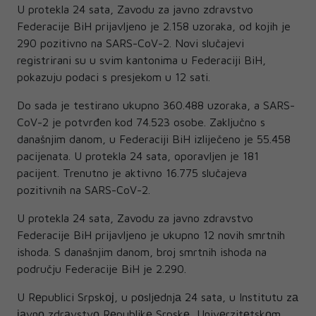
U protekla 24 sata, Zavodu za javno zdravstvo
Federacije BiH prijavljeno je 2.158 uzoraka, od kojih je
290 pozitivno na SARS-CoV-2. Novi slučajevi
registrirani su u svim kantonima u Federaciji BiH,
pokazuju podaci s presjekom u 12 sati.
Do sada je testirano ukupno 360.488 uzoraka, a SARS-
CoV-2 je potvrđen kod 74.523 osobe. Zaključno s
današnjim danom, u Federaciji BiH izliječeno je 55.458
pacijenata. U protekla 24 sata, oporavljen je 181
pacijent. Trenutno je aktivno 16.775 slučajeva
pozitivnih na SARS-CoV-2.
U protekla 24 sata, Zavodu za javno zdravstvo
Federacije BiH prijavljeno je ukupno 12 novih smrtnih
ishoda. S današnjim danom, broj smrtnih ishoda na
području Federacije BiH je 2.290.
U Rеpublici Srpskој, u pоsljеdnjа 24 sata, u Institutu zа
јаvnо zdrаvstvо Rеpublikе Srpskе, Univеrzitеtskоm