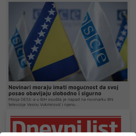
Novinari moraju imati mogućnost da svoj
posao obavljaju slobodno i sigurno
Misija OESS-a u BiH osudila je napad na novinarku BN
televizije Vesnu Vukmirović i njenu...