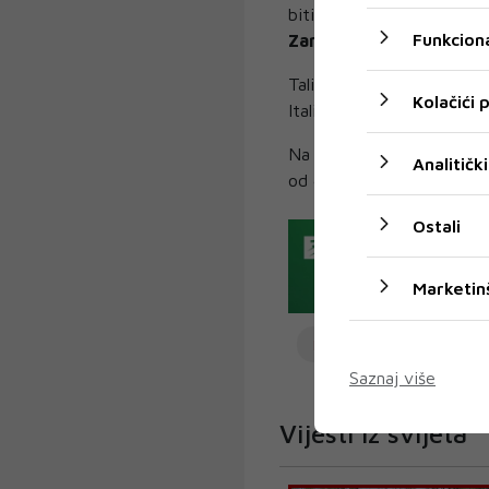
biti novog nacionalnog 'l
Funkciona
Zampa
za portal Affaritali
Talijanski zdravstveni su
Kolačići
Italija borila s nestašicom
Na intenzivnoj njezi je 38
Analitički
od 4.000.
Ostali
Marketin
ITALIJA
KORONAVI
Saznaj više
Vijesti iz svijeta