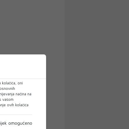
 kolačića, oni
 osnovnih
mijevanja načina na
 s vašom
je ovih kolačića
ijek omogućeno