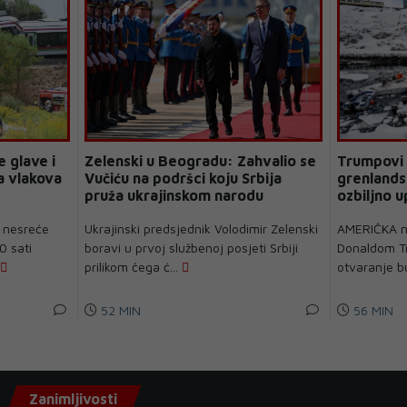
 glave i
Zelenski u Beogradu: Zahvalio se
Trumpovi l
a vlakova
Vučiću na podršci koju Srbija
grenlandsk
pruža ukrajinskom narodu
ozbiljno 
 nesreće
Ukrajinski predsjednik Volodimir Zelenski
AMERIČKA n
0 sati
boravi u prvoj službenoj posjeti Srbiji
Donaldom T
prilikom čega ć...
otvaranje bu
52 MIN
56 MIN
Zanimljivosti