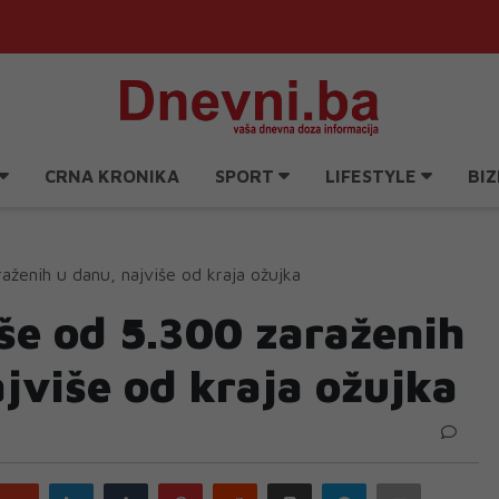
CRNA KRONIKA
SPORT
LIFESTYLE
BIZ
araženih u danu, najviše od kraja ožujka
više od 5.300 zaraženih
jviše od kraja ožujka
Google
LinkedIn
Tumblr
Pinterest
Reddit
Print
Telegram
Email