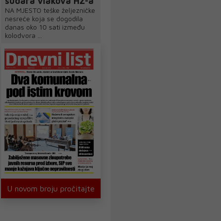
sudara vlakova HŽ-a
NA MJESTO teške željezničke
nesreće koja se dogodila
danas oko 10 sati između
kolodvora ...
U novom broju pročitajte