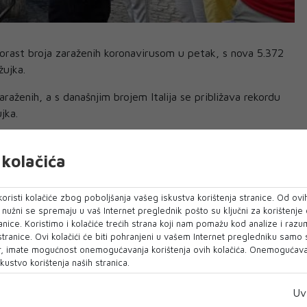
ki porast broja zaraženih koronavirusom u petak, s nova 5.372
žujka.
araženih, a s današnjim brojem Italija se približava rekordu
jka.
aženo 343.700 ljudi. Umrlo je još 28 ljudi, ukupno 36.111,
 civilne zaštite.
kolačića
inilo da Italija bolje od drugih europskih zemalja kontrolira
oristi kolačiće zbog poboljšanja vašeg iskustva korištenja stranice. Od ovih
ncijalni drugi val zaraze.
o nužni se spremaju u vaš Internet preglednik pošto su ključni za korištenje
anice. Koristimo i kolačiće trećih strana koji nam pomažu kod analize i razu
ih zaraza bio je ispod 2.000.
 stranice. Ovi kolačići će biti pohranjeni u vašem Internet pregledniku samo
, imate mogućnost onemogućavanja korištenja ovih kolačića. Onemogućavan
la nove mjere, uvela je obvezno nošenje maski na
kustvo korištenja naših stranica.
anredno stanje u zemlji do 31. siječnja.
Uv
a su na lokalnoj razini "gdje bude potrebno", ali neće