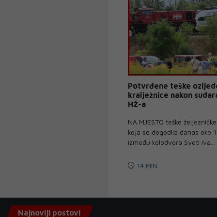
Potvrđene teške ozljede
kralježnice nakon sudar
HŽ-a
NA MJESTO teške željezničke
koja se dogodila danas oko 1
između kolodvora Sveti Iva...
14 MIN
Najnoviji postovi