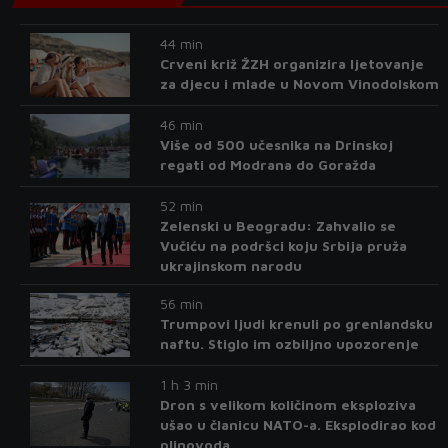
44 min
Crveni križ ŽZH organizira ljetovanje
za djecu i mlade u Novom Vinodolskom
46 min
Više od 500 učesnika na Drinskoj
regati od Modrana do Goražda
52 min
Zelenski u Beogradu: Zahvalio se
Vučiću na podršci koju Srbija pruža
ukrajinskom narodu
56 min
Trumpovi ljudi krenuli po grenlandsku
naftu. Stiglo im ozbiljno upozorenje
1 h 3 min
Dron s velikom količinom eksploziva
ušao u članicu NATO-a. Eksplodirao kod
plinovoda