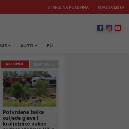
STANJE NA PUTEVIMA
KURSNA LISTA
NIS
AUTO
EU
NAJNOVIJE
NAJČITANIJE
Potvrđene teške
ozljede glave i
kralježnice nakon