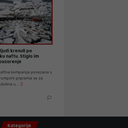
judi krenuli po
u naftu. Stiglo im
upozorenje
aftna kompanija povezana s
rumpom priprema se za
šotina u ...
Kategorije