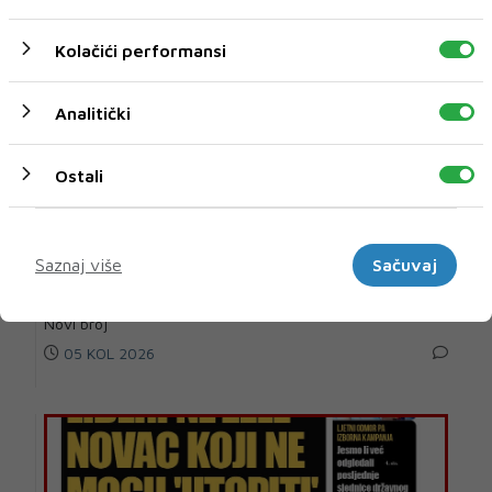
Kolačići performansi
Analitički
Ostali
Marketinški
Saznaj više
Sačuvaj
U novom broju donosimo
Novi broj
05 KOL 2026