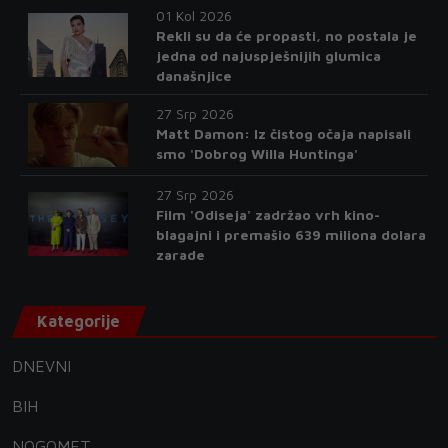
01 Kol 2026
Rekli su da će propasti, no postala je
jedna od najuspješnijih glumica
današnjice
27 Srp 2026
Matt Damon: Iz čistog očaja napisali
smo 'Dobrog Willa Huntinga'
27 Srp 2026
Film 'Odiseja' zadržao vrh kino-
blagajni i premašio 639 miliona dolara
zarade
Kategorije
DNEVNI
BIH
NOGOMET