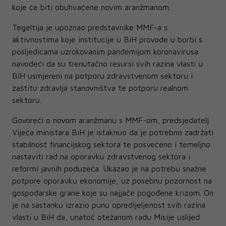
koje će biti obuhvaćene novim aranžmanom.
Tegeltija je upoznao predstavnike MMF-a s
aktivnostima koje institucije u BiH provode u borbi s
posljedicama uzrokovanim pandemijom koronavirusa
navodeći da su trenutačno resursi svih razina vlasti u
BIH usmjereni na potporu zdravstvenom sektoru i
zaštitu zdravlja stanovništva te potporu realnom
sektoru.
Govoreći o novom aranžmanu s MMF-om, predsjedatelj
Vijeća ministara BiH je istaknuo da je potrebno zadržati
stabilnost financijskog sektora te posvećeno i temeljno
nastaviti rad na oporavku zdravstvenog sektora i
reformi javnih poduzeća. Ukazao je na potrebu snažne
potpore oporavku ekonomije, uz posebnu pozornost na
gospodarske grane koje su najjače pogođene krizom. On
je na sastanku izrazio punu opredijeljenost svih razina
vlasti u BiH da, unatoč otežanom radu Misije uslijed