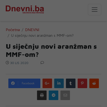
Početna
DNEVNI
U siječnju novi aranžman s MMF-om?
U siječnju novi aranžman s
MMF-om?
30 LIS 2020
Google
LinkedIn
Tumblr
Pinterest
Redd
Facebook
plus
Print
Telegram
Email