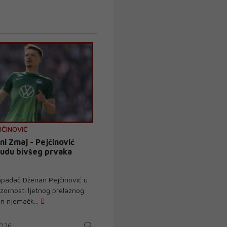
JČINOVIĆ
ni Zmaj - Pejčinović
udu bivšeg prvaka
padač Dženan Pejčinović u
zornosti ljetnog prelaznog
on njemačk...
026