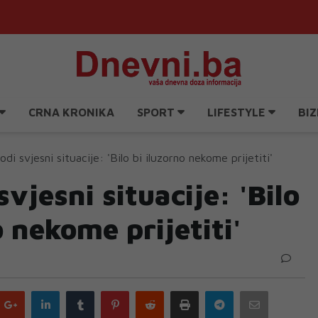
CRNA KRONIKA
SPORT
LIFESTYLE
BIZ
odi svjesni situacije: 'Bilo bi iluzorno nekome prijetiti'
svjesni situacije: 'Bilo
o nekome prijetiti'
Google
LinkedIn
Tumblr
Pinterest
Reddit
Print
Telegram
Email
plus