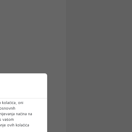
 kolačića, oni
 osnovnih
mijevanja načina na
 s vašom
je ovih kolačića