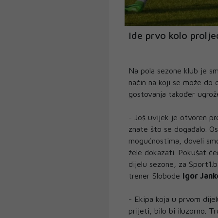
Ide prvo kolo prolje
Na pola sezone klub je smi
način na koji se može do 
gostovanja također ugrož
- Još uvijek je otvoren pr
znate što se događalo. Os
mogućnostima, doveli smo n
žele dokazati. Pokušat ć
dijelu sezone, za Sport1.
trener Slobode
Igor Jank
- Ekipa koja u prvom dijel
prijeti, bilo bi iluzorno