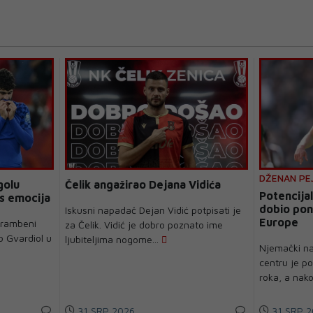
DŽENAN PE
golu
Čelik angažirao Dejana Vidića
Potencijal
os emocija
dobio pon
Iskusni napadač Dejan Vidić potpisati je
Europe
brambeni
za Čelik. Vidić je dobro poznato ime
o Gvardiol u
ljubiteljima nogome...
Njemački na
centru je po
roka, a nak
31 SRP 2026
31 SRP 2