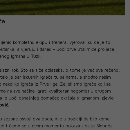
ća
jenio kompletnu ekipu i trenera, vjerovali su da je to
ostanka, a vjeruju i danas – uoči prve utakmice proljeća,
enog Igmana u Tuzli.
elazni rok. Što se tiče odlazaka, o tome je već sve rečeno,
talo je par iskusnih igrača tu sa nama, a shodno našim
ekoliko igrača iz Prve lige. Željeli smo igrače koji se
emo na sve načine igrati kvalitetan nogomet u drugom
ba je uoči današnjeg domaćeg okršaja s Igmanom izjavio
ović.
u sezone osvoji dva boda, nije u poziciji da bilo kome
. Trudit ćemo se u ovom momentu pokazati da je Sloboda