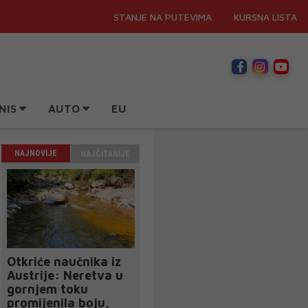
STANJE NA PUTEVIMA
KURSNA LISTA
NIS
AUTO
EU
NAJNOVIJE
NAJČITANIJE
Otkriće naučnika iz
Austrije: Neretva u
gornjem toku
promijenila boju,