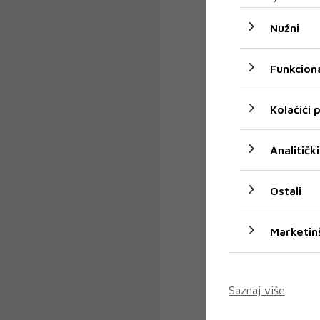
Nužni
Funkciona
Kolačići
Analitički
Ostali
Marketin
Saznaj više