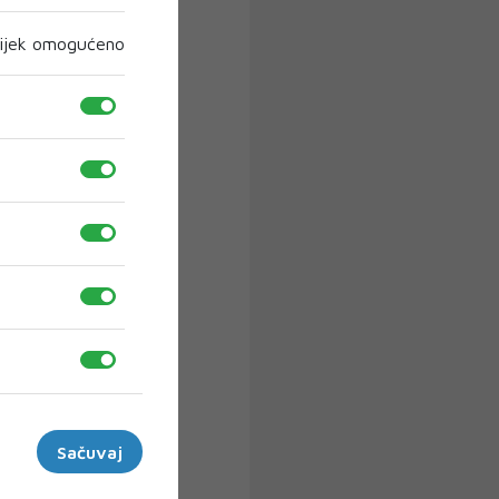
ijek omogućeno
Sačuvaj