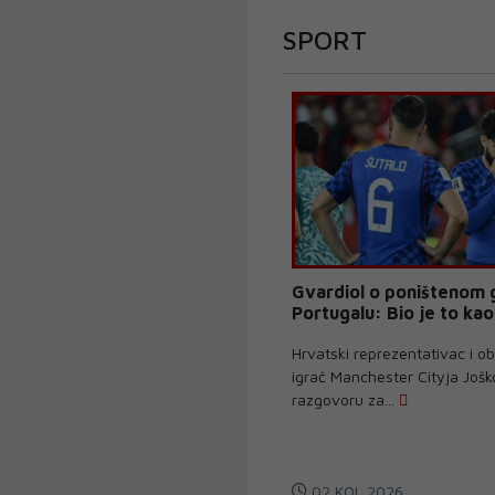
SPORT
Gvardiol o poništenom 
Portugalu: Bio je to ka
Hrvatski reprezentativac i o
igrač Manchester Cityja Jošk
razgovoru za...
02 KOL 2026