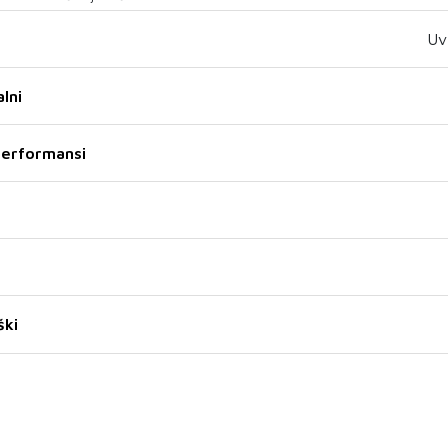
Uv
lni
 performansi
ški