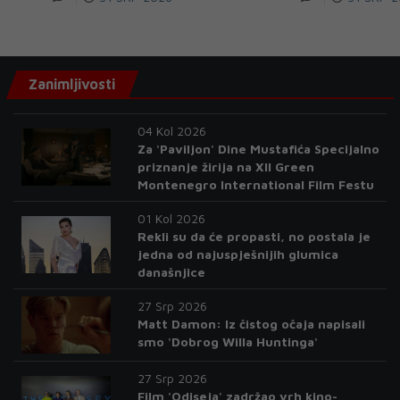
Zanimljivosti
04 Kol 2026
Za 'Paviljon' Dine Mustafića Specijalno
priznanje žirija na XII Green
Montenegro International Film Festu
01 Kol 2026
Rekli su da će propasti, no postala je
jedna od najuspješnijih glumica
današnjice
27 Srp 2026
Matt Damon: Iz čistog očaja napisali
smo 'Dobrog Willa Huntinga'
27 Srp 2026
Film 'Odiseja' zadržao vrh kino-