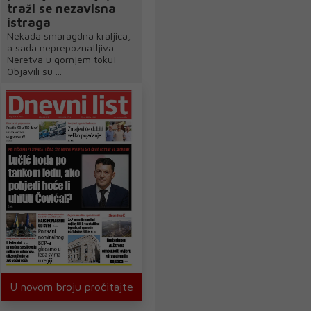
traži se nezavisna
istraga
Nekada smaragdna kraljica,
a sada neprepoznatljiva
Neretva u gornjem toku!
Objavili su ...
U novom broju pročitajte