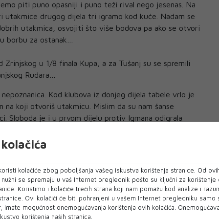
ćemo piti puno opasniji i puno teži rival nego jesenas. Na
iri utakmice drugog dijela tri igramo kod kuće. Nadam se
dobrih utakmica, osvojiti što više bodova pa ako se otvori
o u borbu za ostanak…
d Zrinjskog u 1/8 finala Kupa, a za Tušanj su se spremili
anjskog Rudara…
h nepoznanica. Kod klubova iz donjeg dijela tabele vrlo je
in na koji otvoriš utakmicu. Mislim da su nam šanse
i. Sloboda je i u prvom dijelu protiv Igmana odigrala
se. Sada nam je prilika da im uzvratimo i pobjedom
ne.
kolačića
oristi kolačiće zbog poboljšanja vašeg iskustva korištenja stranice. Od ovih
o nužni se spremaju u vaš Internet preglednik pošto su ključni za korištenje
anice. Koristimo i kolačiće trećih strana koji nam pomažu kod analize i razu
 stranice. Ovi kolačići će biti pohranjeni u vašem Internet pregledniku samo
, imate mogućnost onemogućavanja korištenja ovih kolačića. Onemogućavan
kustvo korištenja naših stranica.