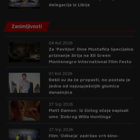
delegacija iz Libije
Zanimljivosti
04 Kol 2026
Za 'Paviljon' Dine Mustafića Specijalno
priznanje žirija na XII Green
Montenegro International Film Festu
01 Kol 2026
Rekli su da će propasti, no postala je
jedna od najuspješnijih glumica
današnjice
27 Srp 2026
Matt Damon: Iz čistog očaja napisali
smo 'Dobrog Willa Huntinga'
27 Srp 2026
Film 'Odiseja' zadržao vrh kino-