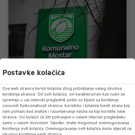
Postavke kolačića
U CILJU ZAŠTITE IMOVINE, ZAKONITOSTI POSLOVANJA I
INTERESA PODUZEĆA
Ova web stranica koristi kolačiće zbog poboljšanja vašeg iskustva
'Komunalno' Mostar tužiteljstvu podnijelo
korištenja stranice. Od ovih kolačića, oni karakterizirani kao nužni se
još dvije kaznene prijave
spremaju u vaš Internet preglednik pošto su ključni za korištenje
Zbog sumnje u lažno predstavljanje i sumnje na počinjenje
osnovnih funkcionalnosti stranice. Koristimo i kolačiće trećih strana koji
kaznenih djela kojima je prouz...
nam pomažu kod analize i razumijevanja načina na koji koristite naše
stranice. Ovi kolačići će biti pohranjeni u vašem Internet pregledniku
samo s vašom dozvolom. Također, imate mogućnost onemogućavanja
korištenja ovih kolačića. Onemogućavanje ovih kolačića može utjecati na
iskustvo korištenja naših stranica.