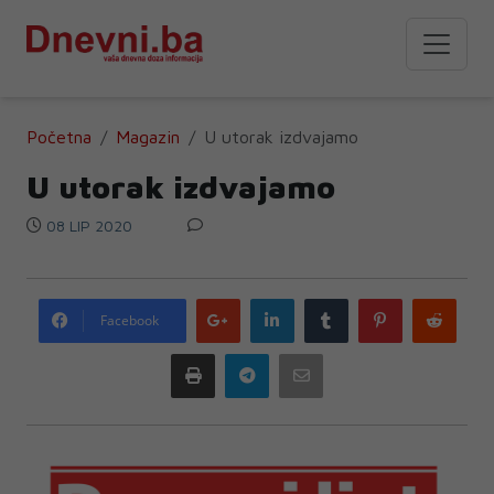
Početna
Magazin
U utorak izdvajamo
U utorak izdvajamo
08 LIP 2020
Google
LinkedIn
Tumblr
Pinterest
Redd
Facebook
plus
Print
Telegram
Email