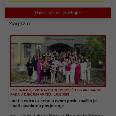
U novom broju pročitajte
Magazin
CMILJA PAVIĆEVIĆ NAKON DUGOGODIŠNJEG PREDANOG
RADA U DJEČJEM VRTIĆU LJUBUŠKI
Imati sestru uz sebe u ovom poslu značilo je
imati apsolutno povjerenje
Razgovarala: Antonela Marinović Musa mostar@dnevni-