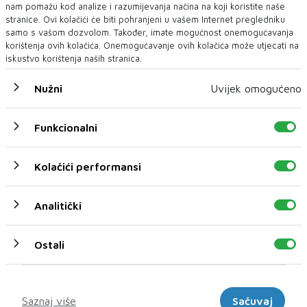
utvrđeni u 40 kontrola
nam pomažu kod analize i razumijevanja načina na koji koristite naše
SARAJEVO - U Federaciji Bosne i Hercegovine ne postoji
stranice. Ovi kolačići će biti pohranjeni u vašem Internet pregledniku
jedinstvena baza podataka o kontr...
samo s vašom dozvolom. Također, imate mogućnost onemogućavanja
korištenja ovih kolačića. Onemogućavanje ovih kolačića može utjecati na
iskustvo korištenja naših stranica.
Nužni
Uvijek omogućeno
Funkcionalni
Kolačići performansi
Analitički
Ostali
Marketinški
Saznaj više
Sačuvaj