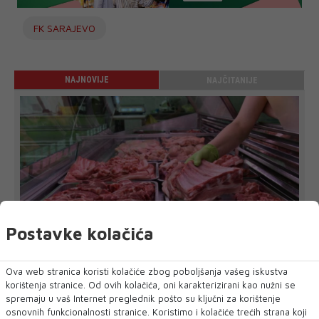
FK SARAJEVO
NAJNOVIJE
NAJČITANIJE
Postavke kolačića
Ova web stranica koristi kolačiće zbog poboljšanja vašeg iskustva
korištenja stranice. Od ovih kolačića, oni karakterizirani kao nužni se
FBiH nema objedinjene podatke o
spremaju u vaš Internet preglednik pošto su ključni za korištenje
povučenom i uništenom mesu, prekršaji
osnovnih funkcionalnosti stranice. Koristimo i kolačiće trećih strana koji