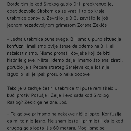
Bordo tim je kod Širokog gubio 0:1, preokrenuo je,
opet dozvolio Širokom da se vrati i to do kraja
utakmice ponovio. Završilo je 3:3, završilo je još
jednom nezadovoljnom grimasom Zorana Zekića.
- Jedna utakmica puna svega. Bili smo u puno situacija
konfuzni. Imali smo dvije šanse da odemo na 3:1, ali
nažalost nismo. Nismo pronašli čovjeka koji će biti
hladnije glave. Ništa, idemo dalje, imamo što analizirati,
poručio je s Pecare strateg Sarajeva koje još nije
izgubilo, ali je ipak prosulo neke bodove.
Tako je u zadnje četiri utakmice tri puta remiziralo…
kući protiv Posušja i Želje i evo sada kod Širokog.
Razlog? Zekić ga ne zna. Još.
- Te golove primamo na nekakve ničije lopte. Konfuzija
da mi to nije jasno. Ne znam jeste li primijetili da je kod
drugog gola lopta išla 60 metara. Mogli smo se