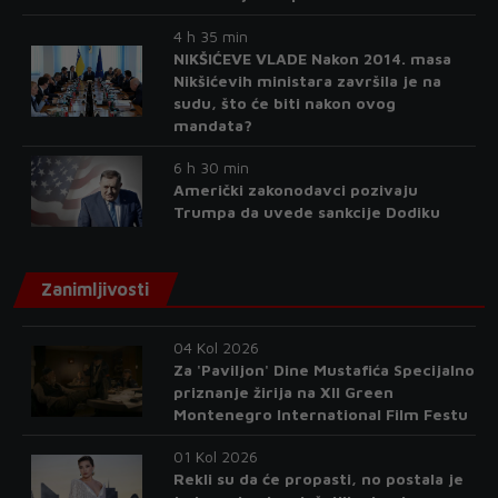
4 h 35 min
NIKŠIĆEVE VLADE Nakon 2014. masa
Nikšićevih ministara završila je na
sudu, što će biti nakon ovog
mandata?
6 h 30 min
Američki zakonodavci pozivaju
Trumpa da uvede sankcije Dodiku
Zanimljivosti
04 Kol 2026
Za 'Paviljon' Dine Mustafića Specijalno
priznanje žirija na XII Green
Montenegro International Film Festu
01 Kol 2026
Rekli su da će propasti, no postala je