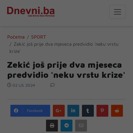
Početna
SPORT
Zekić još prije dva mjeseca predvidio 'neku vrstu
krize'
Zekić još prije dva mjeseca
predvidio 'neku vrstu krize'
02 LIS 2024
Google
LinkedIn
Tumblr
Pinterest
Redd
Facebook
plus
Print
Telegram
Email