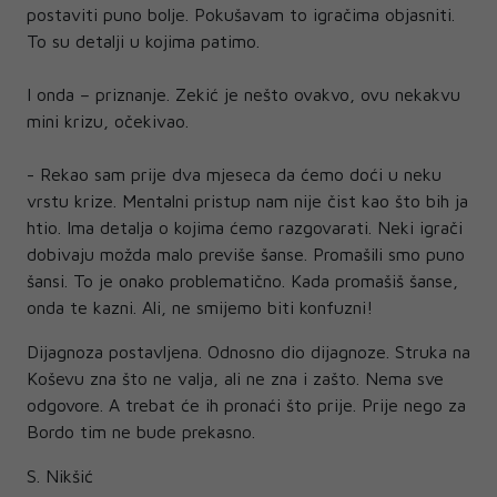
postaviti puno bolje. Pokušavam to igračima objasniti.
To su detalji u kojima patimo.
I onda – priznanje. Zekić je nešto ovakvo, ovu nekakvu
mini krizu, očekivao.
- Rekao sam prije dva mjeseca da ćemo doći u neku
vrstu krize. Mentalni pristup nam nije čist kao što bih ja
htio. Ima detalja o kojima ćemo razgovarati. Neki igrači
dobivaju možda malo previše šanse. Promašili smo puno
šansi. To je onako problematično. Kada promašiš šanse,
onda te kazni. Ali, ne smijemo biti konfuzni!
Dijagnoza postavljena. Odnosno dio dijagnoze. Struka na
Koševu zna što ne valja, ali ne zna i zašto. Nema sve
odgovore. A trebat će ih pronaći što prije. Prije nego za
Bordo tim ne bude prekasno.
S. Nikšić