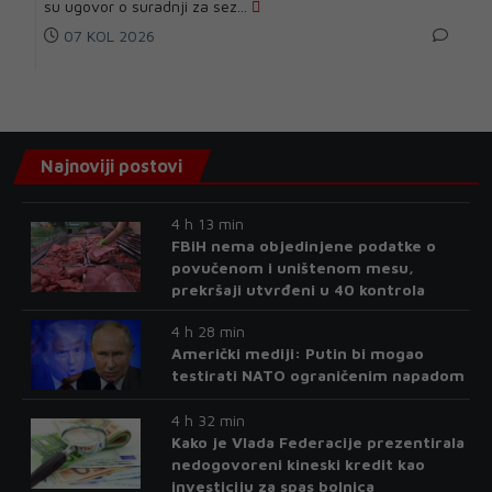
su ugovor o suradnji za sez...
07 KOL 2026
Najnoviji postovi
4 h 13 min
FBiH nema objedinjene podatke o
povučenom i uništenom mesu,
prekršaji utvrđeni u 40 kontrola
4 h 28 min
Američki mediji: Putin bi mogao
testirati NATO ograničenim napadom
4 h 32 min
Kako je Vlada Federacije prezentirala
nedogovoreni kineski kredit kao
investiciju za spas bolnica