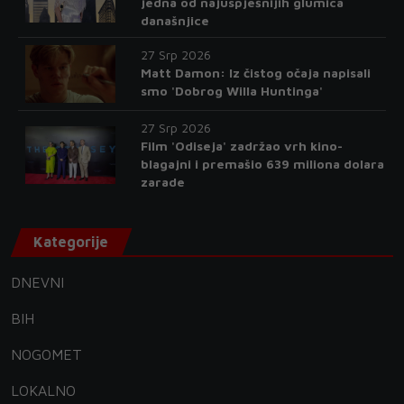
jedna od najuspješnijih glumica
današnjice
27 Srp 2026
Matt Damon: Iz čistog očaja napisali
smo 'Dobrog Willa Huntinga'
27 Srp 2026
Film 'Odiseja' zadržao vrh kino-
blagajni i premašio 639 miliona dolara
zarade
Kategorije
DNEVNI
BIH
NOGOMET
LOKALNO